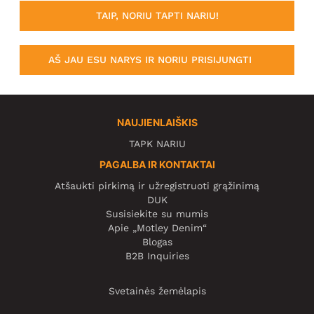
TAIP, NORIU TAPTI NARIU!
AŠ JAU ESU NARYS IR NORIU PRISIJUNGTI
NAUJIENLAIŠKIS
TAPK NARIU
PAGALBA IR KONTAKTAI
Atšaukti pirkimą ir užregistruoti grąžinimą
DUK
Susisiekite su mumis
Apie „Motley Denim“
Blogas
B2B Inquiries
Svetainės žemėlapis