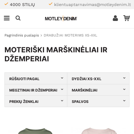
4000 STILIŲ
klientuaptarnavimas@motleydenim.lt
Pagrindinis puslapis
DRABUŽIAI MOTERIMS XS-XXL
MOTERIŠKI MARŠKINĖLIAI IR
DŽEMPERIAI
RŪŠIUOTI PAGAL
DYDŽIAI XS-XXL
MEGZTINIAI IR DŽEMPERIAI
MARŠKINĖLIAI
PREKIŲ ŽENKLAI
SPALVOS