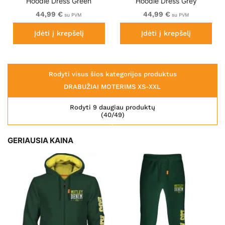
Hoodie Dress Green
Hoodie Dress Grey
44,99 €
44,99 €
su PVM
su PVM
Įdėti į krepšelį
Įdėti į krepšelį
Rodyti visus šios kategorijos produktus
DRABUŽIAI MOTERIMS XS-XXL
Rodyti 9 daugiau produktų
(40/49)
GERIAUSIA KAINA