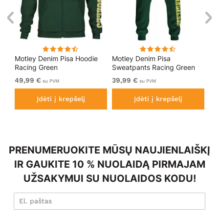
Motley Denim Pisa Hoodie
Motley Denim Pisa
Mo
Racing Green
Sweatpants Racing Green
Bl
49,99 €
39,99 €
49
su PVM
su PVM
Įdėti į krepšelį
Įdėti į krepšelį
PRENUMERUOKITE MŪSŲ NAUJIENLAIŠKĮ
IR GAUKITE 10 % NUOLAIDĄ PIRMAJAM
UŽSAKYMUI SU NUOLAIDOS KODU!