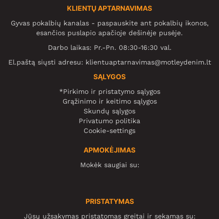
KLIENTŲ APTARNAVIMAS
Gyvas pokalbių kanalas - paspauskite ant pokalbių ikonos,
esančios puslapio apačioje dešinėje pusėje.
Darbo laikas: Pr.-Pn. 08:30-16:30 val.
El.paštą siųsti adresu:
klientuaptarnavimas@motleydenim.lt
SĄLYGOS
*Pirkimo ir pristatymo sąlygos
Grąžinimo ir keitimo sąlygos
Skundų sąlygos
Privatumo politika
Cookie-settings
APMOKĖJIMAS
Mokėk saugiai su:
PRISTATYMAS
Jūsų užsakymas pristatomas greitai ir sekamas su: