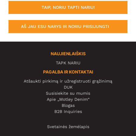
TAIP, NORIU TAPTI NARIU!
AŠ JAU ESU NARYS IR NORIU PRISIJUNGTI
NAUJIENLAIŠKIS
TAPK NARIU
PAGALBA IR KONTAKTAI
Atšaukti pirkimą ir užregistruoti grąžinimą
DUK
Susisiekite su mumis
Apie „Motley Denim“
Blogas
B2B Inquiries
Svetainės žemėlapis