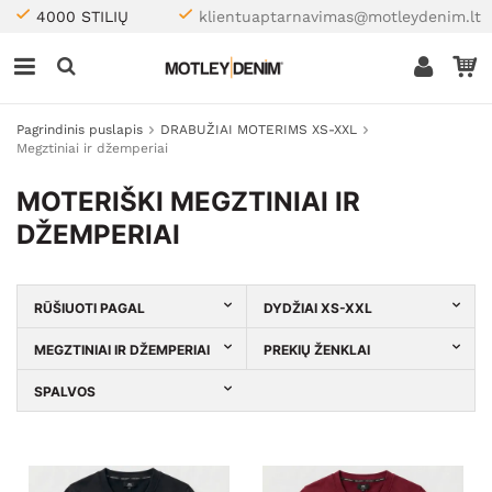
4000 STILIŲ
klientuaptarnavimas@motleydenim.lt
Pagrindinis puslapis
DRABUŽIAI MOTERIMS XS-XXL
Megztiniai ir džemperiai
MOTERIŠKI MEGZTINIAI IR
DŽEMPERIAI
RŪŠIUOTI PAGAL
DYDŽIAI XS-XXL
MEGZTINIAI IR DŽEMPERIAI
PREKIŲ ŽENKLAI
SPALVOS