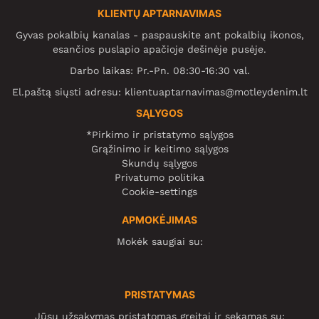
KLIENTŲ APTARNAVIMAS
Gyvas pokalbių kanalas - paspauskite ant pokalbių ikonos,
esančios puslapio apačioje dešinėje pusėje.
Darbo laikas: Pr.-Pn. 08:30-16:30 val.
El.paštą siųsti adresu:
klientuaptarnavimas@motleydenim.lt
SĄLYGOS
*Pirkimo ir pristatymo sąlygos
Grąžinimo ir keitimo sąlygos
Skundų sąlygos
Privatumo politika
Cookie-settings
APMOKĖJIMAS
Mokėk saugiai su:
PRISTATYMAS
Jūsų užsakymas pristatomas greitai ir sekamas su: