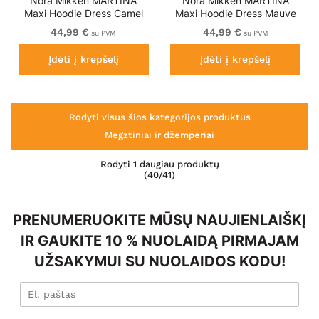
Nora Mikken MARTINA
Nora Mikken MARTINA
Maxi Hoodie Dress Camel
Maxi Hoodie Dress Mauve
Wine
44,99 €
44,99 €
su PVM
su PVM
Įdėti į krepšelį
Įdėti į krepšelį
Rodyti visus šios kategorijos produktus
Megztiniai ir džemperiai
Rodyti 1 daugiau produktų
(40/41)
PRENUMERUOKITE MŪSŲ NAUJIENLAIŠKĮ
IR GAUKITE 10 % NUOLAIDĄ PIRMAJAM
UŽSAKYMUI SU NUOLAIDOS KODU!