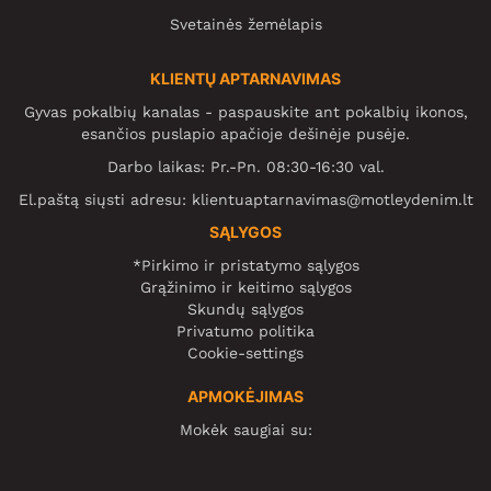
Svetainės žemėlapis
KLIENTŲ APTARNAVIMAS
Gyvas pokalbių kanalas - paspauskite ant pokalbių ikonos,
esančios puslapio apačioje dešinėje pusėje.
Darbo laikas: Pr.-Pn. 08:30-16:30 val.
El.paštą siųsti adresu:
klientuaptarnavimas@motleydenim.lt
SĄLYGOS
*Pirkimo ir pristatymo sąlygos
Grąžinimo ir keitimo sąlygos
Skundų sąlygos
Privatumo politika
Cookie-settings
APMOKĖJIMAS
Mokėk saugiai su: