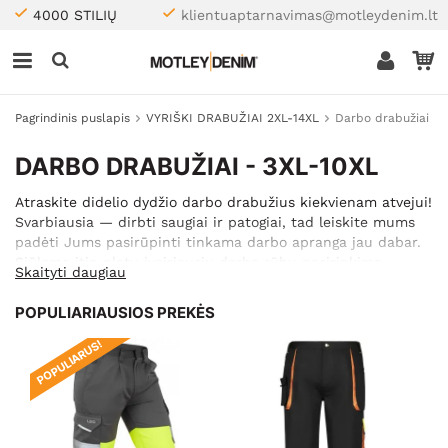
4000 STILIŲ
klientuaptarnavimas@motleydenim.lt
Pagrindinis puslapis
VYRIŠKI DRABUŽIAI 2XL-14XL
Darbo drabužiai
DARBO DRABUŽIAI - 3XL-10XL
Atraskite didelio dydžio darbo drabužius kiekvienam atvejui!
Svarbiausia — dirbti saugiai ir patogiai, tad leiskite mums
padėti Jums pasirūpinti tinkama darbo apranga jau dabar.
Siūlome itin platų įvairiausių darbo rūbų pasirinkimą.
Skaityti daugiau
Praktiški, aukščiausios kokybės ir puikių modelių didelio
dydžio darbo drabužiai — Motley Denim internetinėje
POPULIARIAUSIOS PREKĖS
parduotuvėje kiekvienas didelis vaikinas atras sau kažką
tinkamo, kad ir koks darbas tai būtų. Mūsų darbo drabužiai
POPULIARUS!
pasižymi ilgalaikiu dizainu ir tarnaus Jums daugelį metų!
Vos kelios minutės, ir būsite absoliučiai pasirengę saugiam,
patogiam darbui.