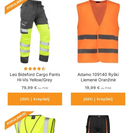
POPULIARUS!
Leo Bideford Cargo Pants
Adamo 109140 Ryški
Hi-Vis Yellow/Grey
Liemenė Oranžinė
79,99 €
19,99 €
su PVM
su PVM
Įdėti į krepšelį
Įdėti į krepšelį
POPULIARUS!