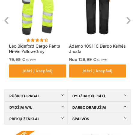
Leo Bideford Cargo Pants
Adamo 109110 Darbo Kelnės
Ad
Hi-Vis Yellow/Grey
Juoda
Ko
79,99 €
Nuo 129,99 €
Nu
su PVM
su PVM
Įdėti į krepšelį
Įdėti į krepšelį
RŪŠIUOTI PAGAL
DYDŽIAI 2XL-14XL
DYDŽIAI W/L
DARBO DRABUŽIAI
PREKIŲ ŽENKLAI
SPALVOS