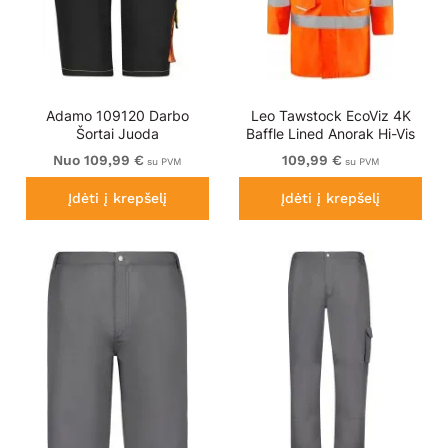
Adamo 109120 Darbo
Leo Tawstock EcoViz 4K
Šortai Juoda
Baffle Lined Anorak Hi-Vis
Orange
Nuo 109,99 €
109,99 €
su PVM
su PVM
Įdėti į krepšelį
Įdėti į krepšelį