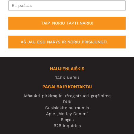
TAIP, NORIU TAPTI NARIU!
AŠ JAU ESU NARYS IR NORIU PRISIJUNGTI
NAUJIENLAIŠKIS
TAPK NARIU
PAGALBA IR KONTAKTAI
Atšaukti pirkimą ir užregistruoti grąžinimą
DUK
Susisiekite su mumis
Apie „Motley Denim“
Blogas
B2B Inquiries