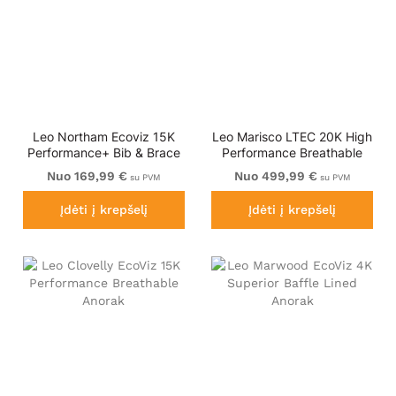
Leo Northam Ecoviz 15K
Leo Marisco LTEC 20K High
Performance+ Bib & Brace
Performance Breathable
Hi-Vis Yellow
Waterproof Hi-Vis Yellow
Nuo 169,99 €
Nuo 499,99 €
su PVM
su PVM
Įdėti į krepšelį
Įdėti į krepšelį