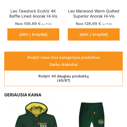
Leo Tawstock EcoViz 4K
Leo Marwood Warm Quilted
Baffle Lined Anorak Hi-Vis
Superior Anorak Hi-Vis
Yellow
Yellow/Navy
Nuo 109,99 €
Nuo 129,99 €
su PVM
su PVM
Įdėti į krepšelį
Įdėti į krepšelį
Rodyti visus šios kategorijos produktus
Darbo drabužiai
Rodyti 40 daugiau produktų
(40/87)
GERIAUSIA KAINA