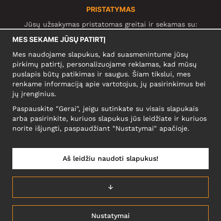
PRISTATYMAS
Jūsų užsakymas pristatomas greitai ir sekamas su:
MES SEKAME JŪSŲ PATIRTĮ
Mes naudojame slapukus, kad suasmenintume jūsų
SOCIALINIAI TINKLAI
pirkimų patirtį, personalizuojame reklamas, kad mūsų
puslapis būtų patikimas ir saugus. Šiam tikslui, mes
renkame informaciją apie vartotojus, jų pasirinkimus bei
jų įrenginius.
KOMPANIJA
Paspauskite "Gerai", jeigu sutinkate su visais slapukais
Motley Denim Europe OÜ
arba pasirinkite, kuriuos slapukus jūs leidžiate ir kuriuos
Narva mnt 5, EE-10117 Tallinn
norite išjungti, paspaudžiant "Nustatymai" apačioje.
Reg: 12356245
NB! Negrąžinti produktų šiuo adresu!
Aš leidžiu naudoti slapukus!
↓
LIETUVĄ/LIETUVIŲ
Nustatymai