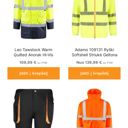
Leo Tawstock Warm
Adamo 109131 Ryški
Quilted Anorak Hi-Vis
Softshell Striukė Geltona
Yellow/Navy
109,99 €
Nuo 139,99 €
su PVM
su PVM
Įdėti į krepšelį
Įdėti į krepšelį