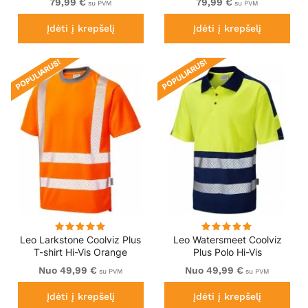
79,99 €
79,99 €
su PVM
su PVM
Įdėti į krepšelį
Įdėti į krepšelį
POPULIARUS!
POPULIARUS!
Leo Larkstone Coolviz Plus
Leo Watersmeet Coolviz
T-shirt Hi-Vis Orange
Plus Polo Hi-Vis
Yellow/Navy
Nuo 49,99 €
Nuo 49,99 €
su PVM
su PVM
Įdėti į krepšelį
Įdėti į krepšelį