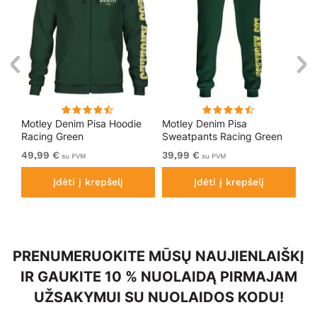
Motley Denim Pisa Hoodie
Motley Denim Pisa
Mo
Racing Green
Sweatpants Racing Green
Bl
49,99 €
39,99 €
49
su PVM
su PVM
Įdėti į krepšelį
Įdėti į krepšelį
PRENUMERUOKITE MŪSŲ NAUJIENLAIŠKĮ
IR GAUKITE 10 % NUOLAIDĄ PIRMAJAM
UŽSAKYMUI SU NUOLAIDOS KODU!