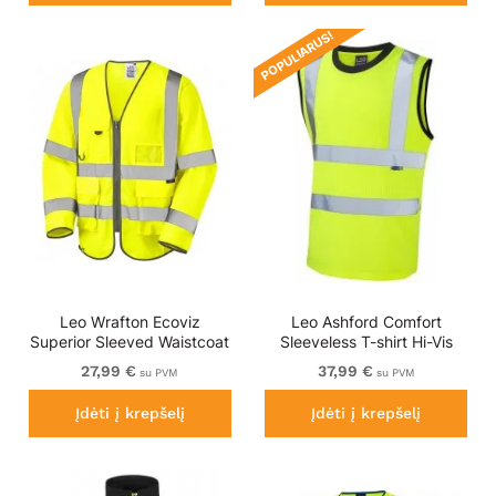
POPULIARUS!
Leo Wrafton Ecoviz
Leo Ashford Comfort
Superior Sleeved Waistcoat
Sleeveless T-shirt Hi-Vis
Hi-Vis Yellow
Yellow
27,99 €
37,99 €
su PVM
su PVM
Įdėti į krepšelį
Įdėti į krepšelį