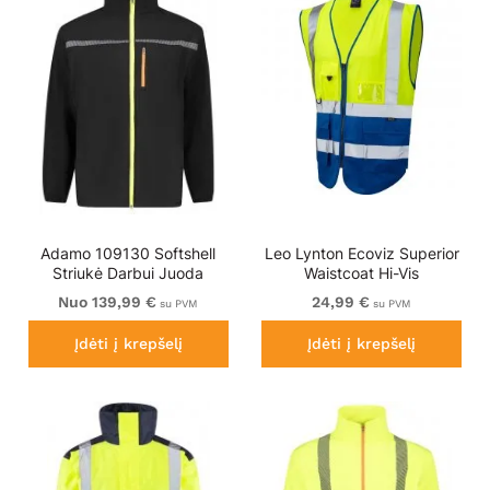
Adamo 109130 Softshell
Leo Lynton Ecoviz Superior
Striukė Darbui Juoda
Waistcoat Hi-Vis
Yellow/Royal Blue
Nuo 139,99 €
24,99 €
su PVM
su PVM
Įdėti į krepšelį
Įdėti į krepšelį