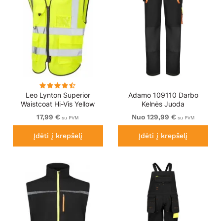
Leo Lynton Superior
Adamo 109110 Darbo
Waistcoat Hi-Vis Yellow
Kelnės Juoda
17,99 €
Nuo 129,99 €
su PVM
su PVM
Įdėti į krepšelį
Įdėti į krepšelį