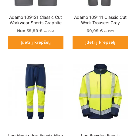
Adamo 109121 Classic Cut
Adamo 109111 Classic Cut
Workwear Shorts Graphite
Work Trousers Grey
Grey
Nuo 59,99 €
69,99 €
su PVM
su PVM
Įdėti į krepšelį
Įdėti į krepšelį
Leo Hawkridge Ecoviz High
Leo Bowden Ecoviz