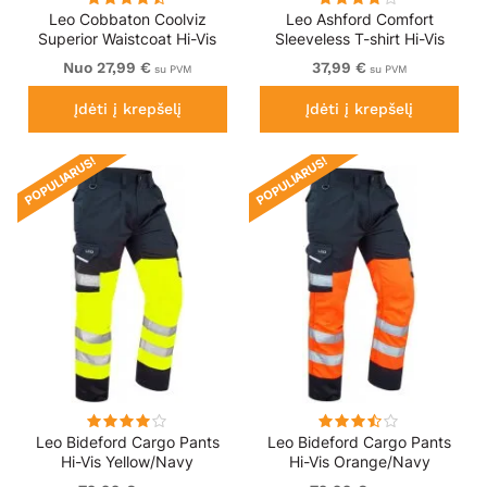
Leo Cobbaton Coolviz
Leo Ashford Comfort
Superior Waistcoat Hi-Vis
Sleeveless T-shirt Hi-Vis
Yellow
Orange
Nuo 27,99 €
37,99 €
su PVM
su PVM
Įdėti į krepšelį
Įdėti į krepšelį
POPULIARUS!
POPULIARUS!
Leo Bideford Cargo Pants
Leo Bideford Cargo Pants
Hi-Vis Yellow/Navy
Hi-Vis Orange/Navy