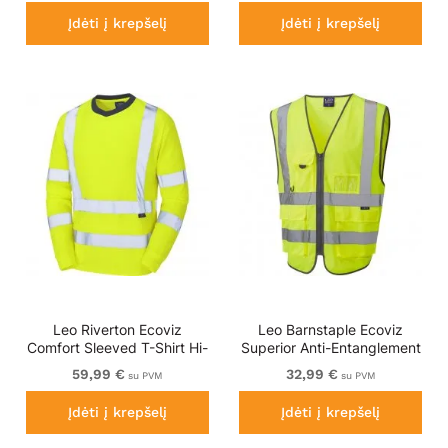
Įdėti į krepšelį
Įdėti į krepšelį
Leo Riverton Ecoviz
Leo Barnstaple Ecoviz
Comfort Sleeved T-Shirt Hi-
Superior Anti-Entanglement
Vis Yellow
Waistcoat Hi-Vis Yellow
59,99 €
32,99 €
su PVM
su PVM
Įdėti į krepšelį
Įdėti į krepšelį