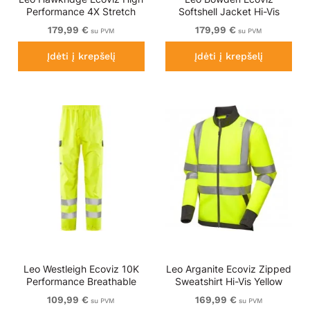
Performance 4X Stretch
Softshell Jacket Hi-Vis
Trouser Hi-Vis Yellow/Navy
Yellow/Navy Print
179,99 €
179,99 €
su PVM
su PVM
Print
Įdėti į krepšelį
Įdėti į krepšelį
Leo Westleigh Ecoviz 10K
Leo Arganite Ecoviz Zipped
Performance Breathable
Sweatshirt Hi-Vis Yellow
Overtrouser Hi-Vis Yellow
109,99 €
169,99 €
su PVM
su PVM