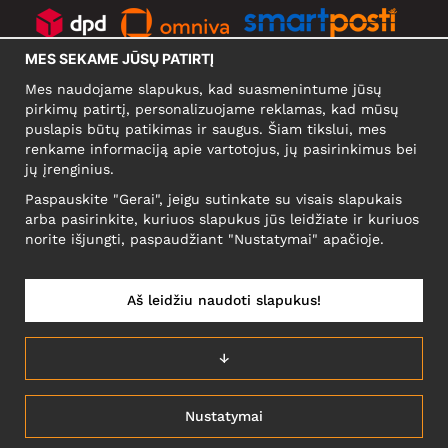
MES SEKAME JŪSŲ PATIRTĮ
SOCIALINIAI TINKLAI
Mes naudojame slapukus, kad suasmenintume jūsų
pirkimų patirtį, personalizuojame reklamas, kad mūsų
puslapis būtų patikimas ir saugus. Šiam tikslui, mes
renkame informaciją apie vartotojus, jų pasirinkimus bei
KOMPANIJA
jų įrenginius.
Motley Denim Europe OÜ
Paspauskite "Gerai", jeigu sutinkate su visais slapukais
Narva mnt 5, EE-10117 Tallinn
arba pasirinkite, kuriuos slapukus jūs leidžiate ir kuriuos
Reg: 12356245
norite išjungti, paspaudžiant "Nustatymai" apačioje.
NB! Negrąžinti produktų šiuo adresu!
Aš leidžiu naudoti slapukus!
LIETUVĄ/LIETUVIŲ
↓
Nustatymai