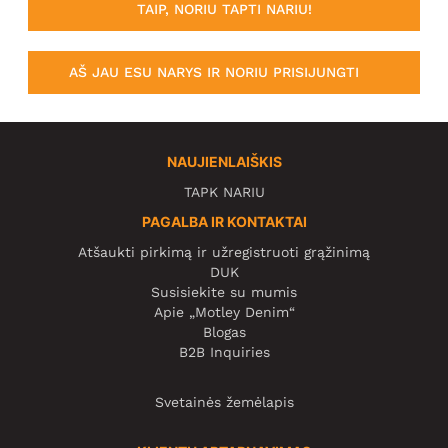
TAIP, NORIU TAPTI NARIU!
AŠ JAU ESU NARYS IR NORIU PRISIJUNGTI
NAUJIENLAIŠKIS
TAPK NARIU
PAGALBA IR KONTAKTAI
Atšaukti pirkimą ir užregistruoti grąžinimą
DUK
Susisiekite su mumis
Apie „Motley Denim“
Blogas
B2B Inquiries
Svetainės žemėlapis