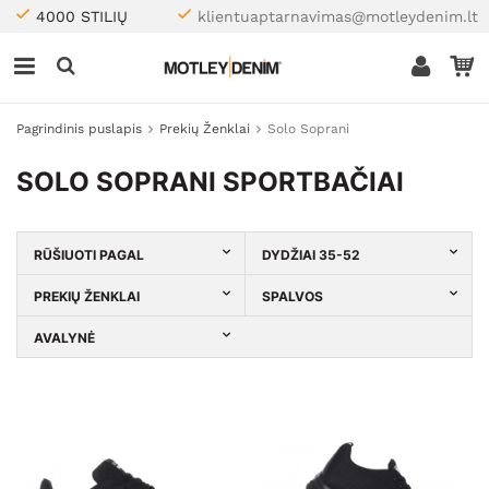
4000 STILIŲ
klientuaptarnavimas@motleydenim.lt
Pagrindinis puslapis
Prekių Ženklai
Solo Soprani
SOLO SOPRANI SPORTBAČIAI
RŪŠIUOTI PAGAL
DYDŽIAI 35-52
PREKIŲ ŽENKLAI
SPALVOS
AVALYNĖ