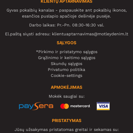
KLIENTŲ APTARNAVIMAS
Gyvas pokalbių kanalas - paspauskite ant pokalbių ikonos,
esančios puslapio apačioje dešinėje pusėje.
Darbo laikas: Pr.-Pn. 08:30-16:30 val.
El.paštą siųsti adresu:
klientuaptarnavimas@motleydenim.lt
SĄLYGOS
*Pirkimo ir pristatymo sąlygos
Grąžinimo ir keitimo sąlygos
Skundų sąlygos
Privatumo politika
Cookie-settings
APMOKĖJIMAS
Mokėk saugiai su:
PRISTATYMAS
Jūsų užsakymas pristatomas greitai ir sekamas su: