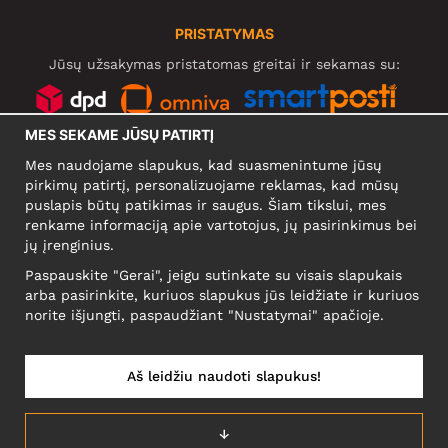
PRISTATYMAS
Jūsų užsakymas pristatomas greitai ir sekamas su:
MES SEKAME JŪSŲ PATIRTĮ
SOCIALINIAI TINKLAI
Mes naudojame slapukus, kad suasmenintume jūsų
pirkimų patirtį, personalizuojame reklamas, kad mūsų
puslapis būtų patikimas ir saugus. Šiam tikslui, mes
renkame informaciją apie vartotojus, jų pasirinkimus bei
KOMPANIJA
jų įrenginius.
Motley Denim Europe OÜ
Paspauskite "Gerai", jeigu sutinkate su visais slapukais
Narva mnt 5, EE-10117 Tallinn
arba pasirinkite, kuriuos slapukus jūs leidžiate ir kuriuos
Reg: 12356245
norite išjungti, paspaudžiant "Nustatymai" apačioje.
NB! Negrąžinti produktų šiuo adresu!
Aš leidžiu naudoti slapukus!
LIETUVĄ/LIETUVIŲ
↓