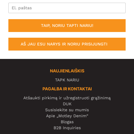
TAIP, NORIU TAPTI NARIU!
AŠ JAU ESU NARYS IR NORIU PRISIJUNGTI
NAUJIENLAIŠKIS
TAPK NARIU
PAGALBA IR KONTAKTAI
Atšaukti pirkimą ir užregistruoti grąžinimą
DUK
Susisiekite su mumis
Apie „Motley Denim“
Blogas
B2B Inquiries