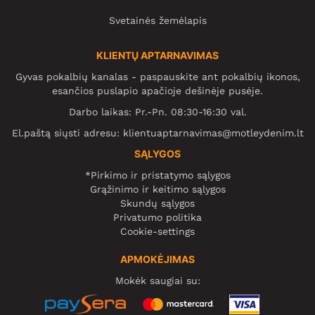
Svetainės žemėlapis
KLIENTŲ APTARNAVIMAS
Gyvas pokalbių kanalas - paspauskite ant pokalbių ikonos,
esančios puslapio apačioje dešinėje pusėje.
Darbo laikas: Pr.-Pn. 08:30-16:30 val.
El.paštą siųsti adresu:
klientuaptarnavimas@motleydenim.lt
SĄLYGOS
*Pirkimo ir pristatymo sąlygos
Grąžinimo ir keitimo sąlygos
Skundų sąlygos
Privatumo politika
Cookie-settings
APMOKĖJIMAS
Mokėk saugiai su: