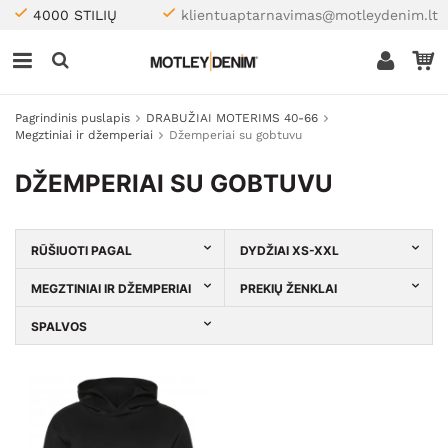
4000 STILIŲ
klientuaptarnavimas@motleydenim.lt
Pagrindinis puslapis
DRABUŽIAI MOTERIMS 40-66
Megztiniai ir džemperiai
Džemperiai su gobtuvu
DŽEMPERIAI SU GOBTUVU
RŪŠIUOTI PAGAL
DYDŽIAI XS-XXL
MEGZTINIAI IR DŽEMPERIAI
PREKIŲ ŽENKLAI
SPALVOS