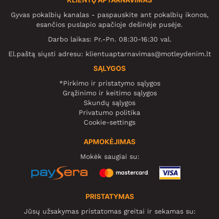
Gyvas pokalbių kanalas - paspauskite ant pokalbių ikonos,
esančios puslapio apačioje dešinėje pusėje.
Darbo laikas: Pr.-Pn. 08:30-16:30 val.
El.paštą siųsti adresu:
klientuaptarnavimas@motleydenim.lt
SĄLYGOS
*Pirkimo ir pristatymo sąlygos
Grąžinimo ir keitimo sąlygos
Skundų sąlygos
Privatumo politika
Cookie-settings
APMOKĖJIMAS
Mokėk saugiai su:
PRISTATYMAS
Jūsų užsakymas pristatomas greitai ir sekamas su: