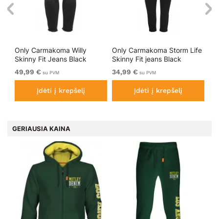
ai
Only Carmakoma Willy
Only Carmakoma Storm Life
On
Skinny Fit Jeans Black
Skinny Fit jeans Black
Lif
49,99 €
34,99 €
32
su PVM
su PVM
Įdėti į krepšelį
Įdėti į krepšelį
GERIAUSIA KAINA