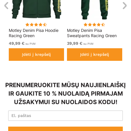
Motley Denim Pisa Hoodie
Motley Denim Pisa
Mo
Racing Green
Sweatpants Racing Green
Bl
49,99 €
39,99 €
49
su PVM
su PVM
Įdėti į krepšelį
Įdėti į krepšelį
PRENUMERUOKITE MŪSŲ NAUJIENLAIŠKĮ
IR GAUKITE 10 % NUOLAIDĄ PIRMAJAM
UŽSAKYMUI SU NUOLAIDOS KODU!