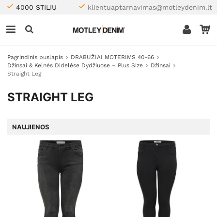
4000 STILIŲ
klientuaptarnavimas@motleydenim.lt
Pagrindinis puslapis
DRABUŽIAI MOTERIMS 40-66
Džinsai & Kelnės Didelėse Dydžiuose – Plus Size
Džinsai
Straight Leg
STRAIGHT LEG
NAUJIENOS