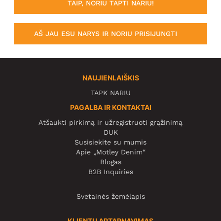
TAIP, NORIU TAPTI NARIU!
AŠ JAU ESU NARYS IR NORIU PRISIJUNGTI
NAUJIENLAIŠKIS
TAPK NARIU
PAGALBA IR KONTAKTAI
Atšaukti pirkimą ir užregistruoti grąžinimą
DUK
Susisiekite su mumis
Apie „Motley Denim“
Blogas
B2B Inquiries
Svetainės žemėlapis
KLIENTŲ APTARNAVIMAS