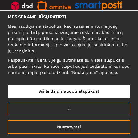
MES SEKAME JŪSŲ PATIRTĮ
SOCIALINIAI TINKLAI
Mes naudojame slapukus, kad suasmenintume jūsų
pirkimų patirtį, personalizuojame reklamas, kad mūsų
puslapis būtų patikimas ir saugus. Šiam tikslui, mes
renkame informaciją apie vartotojus, jų pasirinkimus bei
KOMPANIJA
jų įrenginius.
Motley Denim Europe OÜ
Paspauskite "Gerai", jeigu sutinkate su visais slapukais
Narva mnt 5, EE-10117 Tallinn
arba pasirinkite, kuriuos slapukus jūs leidžiate ir kuriuos
Reg: 12356245
norite išjungti, paspaudžiant "Nustatymai" apačioje.
NB! Negrąžinti produktų šiuo adresu!
Aš leidžiu naudoti slapukus!
LIETUVĄ/LIETUVIŲ
↓
Nustatymai