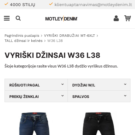
4000 STILIŲ
klientuaptarnavimas@motleydenim.lt
Pagrindinis puslapis
VYRIŠKI DRABUŽIAI MT-6XLT
TALL džinsai ir kelnės
W36 L38
VYRIŠKI DŽINSAI W36 L38
Šioje kategorijoje rasite visus W36 L38 dydžio vyriškus džinsus.
RŪŠIUOTI PAGAL
DYDŽIAI W/L
PREKIŲ ŽENKLAI
SPALVOS