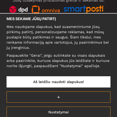
Jūsų užsakymas pristatomas greitai ir sekamas su:
MES SEKAME JŪSŲ PATIRTĮ
SOCIALINIAI TINKLAI
Mes naudojame slapukus, kad suasmenintume jūsų
pirkimų patirtį, personalizuojame reklamas, kad mūsų
puslapis būtų patikimas ir saugus. Šiam tikslui, mes
renkame informaciją apie vartotojus, jų pasirinkimus bei
KOMPANIJA
jų įrenginius.
Motley Denim Europe OÜ
Paspauskite "Gerai", jeigu sutinkate su visais slapukais
Narva mnt 5, EE-10117 Tallinn
arba pasirinkite, kuriuos slapukus jūs leidžiate ir kuriuos
Reg: 12356245
norite išjungti, paspaudžiant "Nustatymai" apačioje.
NB! Negrąžinti produktų šiuo adresu!
Aš leidžiu naudoti slapukus!
LIETUVĄ/LIETUVIŲ
↓
Nustatymai