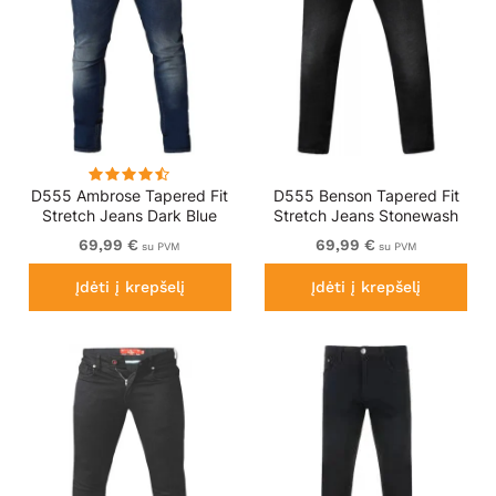
D555 Ambrose Tapered Fit
D555 Benson Tapered Fit
Stretch Jeans Dark Blue
Stretch Jeans Stonewash
TALL SIZES
TALL SIZES
69,99 €
69,99 €
su PVM
su PVM
Įdėti į krepšelį
Įdėti į krepšelį