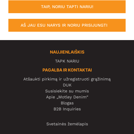
TAIP, NORIU TAPTI NARIU!
AŠ JAU ESU NARYS IR NORIU PRISIJUNGTI
NAUJIENLAIŠKIS
TAPK NARIU
PAGALBA IR KONTAKTAI
Atšaukti pirkimą ir užregistruoti grąžinimą
DUK
Susisiekite su mumis
Apie „Motley Denim“
Blogas
B2B Inquiries
Svetainės žemėlapis