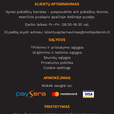
KLIENTŲ APTARNAVIMAS
Gyvas pokalbių kanalas - paspauskite ant pokalbių ikonos,
esančios puslapio apačioje dešinėje pusėje.
Darbo laikas: Pr.-Pn. 08:30-16:30 val.
El.paštą siųsti adresu:
klientuaptarnavimas@motleydenim.lt
SĄLYGOS
*Pirkimo ir pristatymo sąlygos
Grąžinimo ir keitimo sąlygos
Skundų sąlygos
Privatumo politika
Cookie-settings
APMOKĖJIMAS
Mokėk saugiai su:
PRISTATYMAS