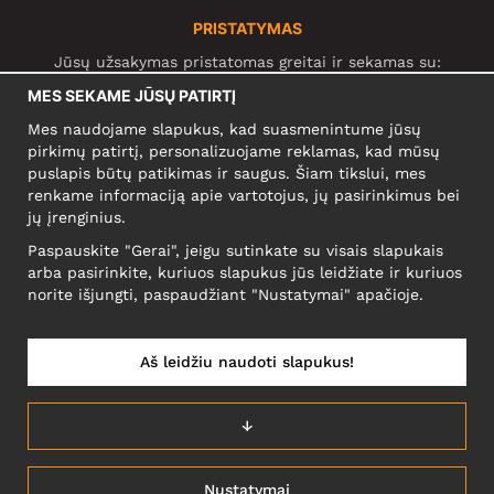
PRISTATYMAS
Jūsų užsakymas pristatomas greitai ir sekamas su:
MES SEKAME JŪSŲ PATIRTĮ
Mes naudojame slapukus, kad suasmenintume jūsų
SOCIALINIAI TINKLAI
pirkimų patirtį, personalizuojame reklamas, kad mūsų
puslapis būtų patikimas ir saugus. Šiam tikslui, mes
renkame informaciją apie vartotojus, jų pasirinkimus bei
jų įrenginius.
KOMPANIJA
Paspauskite "Gerai", jeigu sutinkate su visais slapukais
Motley Denim Europe OÜ
arba pasirinkite, kuriuos slapukus jūs leidžiate ir kuriuos
Narva mnt 5, EE-10117 Tallinn
norite išjungti, paspaudžiant "Nustatymai" apačioje.
Reg: 12356245
NB! Negrąžinti produktų šiuo adresu!
Aš leidžiu naudoti slapukus!
↓
LIETUVĄ/LIETUVIŲ
Nustatymai