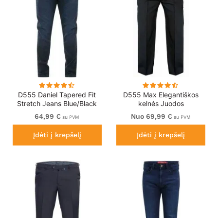
D555 Daniel Tapered Fit
D555 Max Elegantiškos
Stretch Jeans Blue/Black
kelnės Juodos
Wash
64,99 €
Nuo 69,99 €
su PVM
su PVM
Įdėti į krepšelį
Įdėti į krepšelį