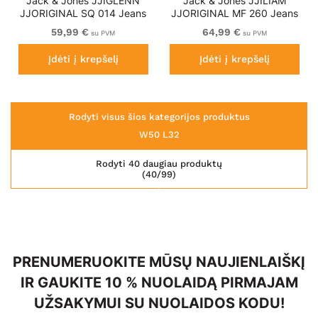
Jack & Jones JJIGLENN
Jack & Jones JJILIAM
JJORIGINAL SQ 014 Jeans
JJORIGINAL MF 260 Jeans
Black Denim
Blue Denim
59,99 €
64,99 €
su PVM
su PVM
Įdėti į krepšelį
Įdėti į krepšelį
Rodyti visus šios kategorijos produktus
W50 L32
Rodyti 40 daugiau produktų
(40/99)
PRENUMERUOKITE MŪSŲ NAUJIENLAIŠKĮ
IR GAUKITE 10 % NUOLAIDĄ PIRMAJAM
UŽSAKYMUI SU NUOLAIDOS KODU!