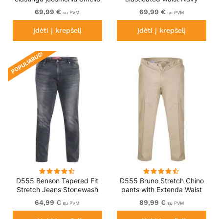
spalvos
69,99 €
69,99 €
su PVM
su PVM
Įdėti į krepšelį
Įdėti į krepšelį
POPULIARUS!
D555 Benson Tapered Fit
D555 Bruno Stretch Chino
Stretch Jeans Stonewash
pants with Extenda Waist
Beige
64,99 €
89,99 €
su PVM
su PVM