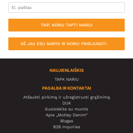
TAIP, NORIU TAPTI NARIU!
AŠ JAU ESU NARYS IR NORIU PRISIJUNGTI
NAUJIENLAIŠKIS
TAPK NARIU
PAGALBA IR KONTAKTAI
Atšaukti pirkimą ir užregistruoti grąžinimą
DUK
Susisiekite su mumis
Apie „Motley Denim“
Blogas
B2B Inquiries