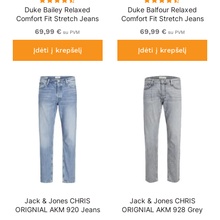
Duke Bailey Relaxed
Duke Balfour Relaxed
Comfort Fit Stretch Jeans
Comfort Fit Stretch Jeans
With Elasticated Waist
With Elasticated Waist
69,99 €
69,99 €
su PVM
su PVM
Stonewash
Black
Įdėti į krepšelį
Įdėti į krepšelį
Jack & Jones CHRIS
Jack & Jones CHRIS
ORIGNIAL AKM 920 Jeans
ORIGNIAL AKM 928 Grey
Blue Denim
Denim