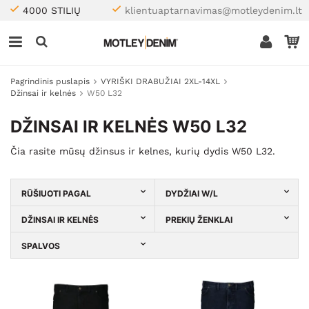
4000 STILIŲ
klientuaptarnavimas@motleydenim.lt
Pagrindinis puslapis
VYRIŠKI DRABUŽIAI 2XL-14XL
Džinsai ir kelnės
W50 L32
DŽINSAI IR KELNĖS W50 L32
Čia rasite mūsų džinsus ir kelnes, kurių dydis W50 L32.
RŪŠIUOTI PAGAL
DYDŽIAI W/L
DŽINSAI IR KELNĖS
PREKIŲ ŽENKLAI
SPALVOS