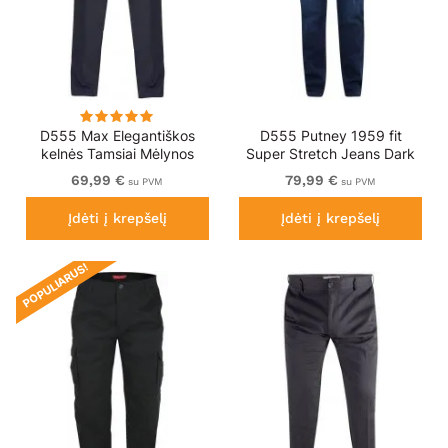
D555 Max Elegantiškos
D555 Putney 1959 fit
kelnės Tamsiai Mėlynos
Super Stretch Jeans Dark
Wash
69,99 €
79,99 €
su PVM
su PVM
Įdėti į krepšelį
Įdėti į krepšelį
POPULIARUS!