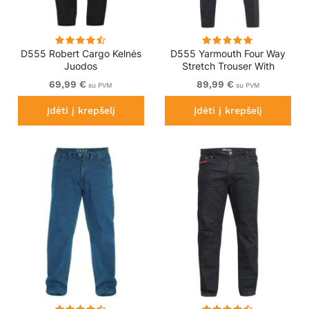
D555 Robert Cargo Kelnės
D555 Yarmouth Four Way
Juodos
Stretch Trouser With
Flexible Waistband Black
69,99 €
89,99 €
su PVM
su PVM
Įdėti į krepšelį
Įdėti į krepšelį