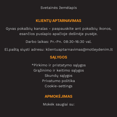
Svetainės žemėlapis
KLIENTŲ APTARNAVIMAS
Gyvas pokalbių kanalas - paspauskite ant pokalbių ikonos,
esančios puslapio apačioje dešinėje pusėje.
Darbo laikas: Pr.-Pn. 08:30-16:30 val.
El.paštą siųsti adresu:
klientuaptarnavimas@motleydenim.lt
SĄLYGOS
*Pirkimo ir pristatymo sąlygos
Grąžinimo ir keitimo sąlygos
Skundų sąlygos
Privatumo politika
Cookie-settings
APMOKĖJIMAS
Mokėk saugiai su: