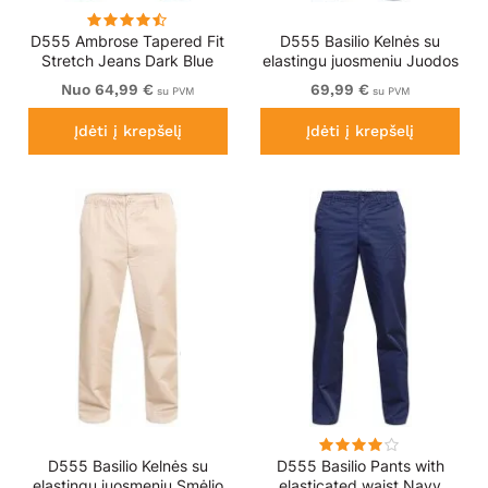
D555 Ambrose Tapered Fit
D555 Basilio Kelnės su
Stretch Jeans Dark Blue
elastingu juosmeniu Juodos
Nuo 64,99 €
69,99 €
su PVM
su PVM
Įdėti į krepšelį
Įdėti į krepšelį
D555 Basilio Kelnės su
D555 Basilio Pants with
elastingu juosmeniu Smėlio
elasticated waist Navy