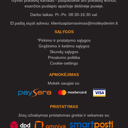
Gyvas pokalbių kanalas - paspauskite ant pokalbių ikonos,
esančios puslapio apačioje dešinėje pusėje.
Darbo laikas: Pr.-Pn. 08:30-16:30 val.
El.paštą siųsti adresu:
klientuaptarnavimas@motleydenim.lt
SĄLYGOS
*Pirkimo ir pristatymo sąlygos
Grąžinimo ir keitimo sąlygos
Skundų sąlygos
Privatumo politika
Cookie-settings
APMOKĖJIMAS
Mokėk saugiai su:
PRISTATYMAS
Jūsų užsakymas pristatomas greitai ir sekamas su: