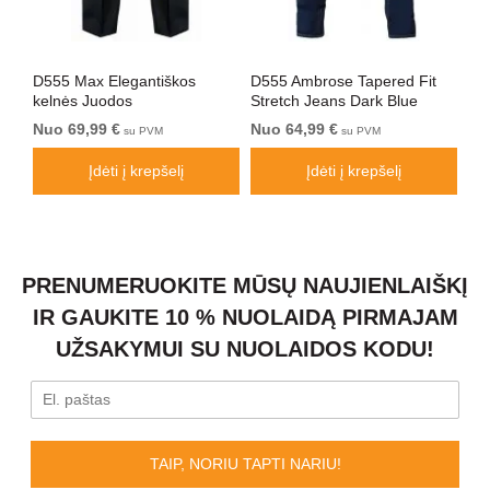
D555 Max Elegantiškos
D555 Ambrose Tapered Fit
Ro
yni
kelnės Juodos
Stretch Jeans Dark Blue
Be
Nuo 69,99 €
Nuo 64,99 €
64
su PVM
su PVM
Įdėti į krepšelį
Įdėti į krepšelį
PRENUMERUOKITE MŪSŲ NAUJIENLAIŠKĮ
IR GAUKITE 10 % NUOLAIDĄ PIRMAJAM
UŽSAKYMUI SU NUOLAIDOS KODU!
TAIP, NORIU TAPTI NARIU!