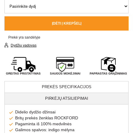
ĮDĖTI Į KREPŠELĮ
Prekė yra sandėlyje
Dydžių vadovas
SAUGŪS MOKĖJIMAI
GREITAS PRISTATYMAS
PAPRASTAS GRĄŽINIMAS
PREKĖS SPECIFIKACIJOS
PIRKĖJŲ ATSILIEPIMAI
Didelio dydžio džinsai
Britų prekės ženklas ROCKFORD
Pagaminta iš 100% medvilnės
Galimos spalvos: indigo mėlyna