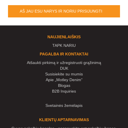
AŠ JAU ESU NARYS IR NORIU PRISIJUNGTI
NAUJIENLAIŠKIS
TAPK NARIU
PAGALBA IR KONTAKTAI
Atšaukti pirkimą ir užregistruoti grąžinimą
DUK
Susisiekite su mumis
Apie „Motley Denim“
Blogas
B2B Inquiries
Svetainės žemėlapis
KLIENTŲ APTARNAVIMAS