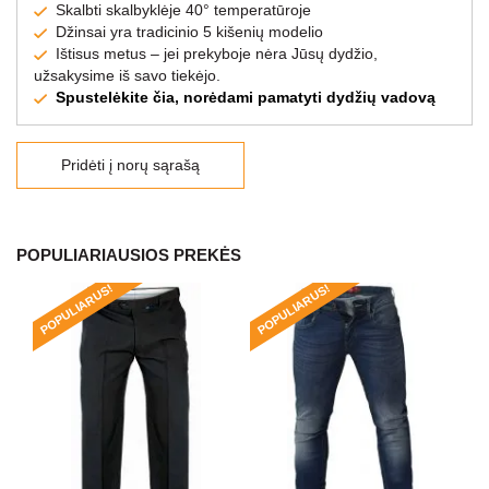
Skalbti skalbyklėje 40° temperatūroje
Džinsai yra tradicinio 5 kišenių modelio
Ištisus metus – jei prekyboje nėra Jūsų dydžio,
užsakysime iš savo tiekėjo.
Spustelėkite čia, norėdami pamatyti dydžių vadovą
Pridėti į norų sąrašą
POPULIARIAUSIOS PREKĖS
POPULIARUS!
POPULIARUS!
PO