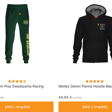
im Pisa Sweatpants Racing
Motley Denim Parma Hoodie Bla
49,99 €
PVM
su PVM
Įdėti į krepšelį
Įdėti į krepšelį