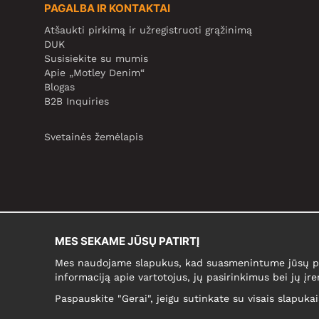
PAGALBA IR KONTAKTAI
Atšaukti pirkimą ir užregistruoti grąžinimą
DUK
Susisiekite su mumis
Apie „Motley Denim“
Blogas
B2B Inquiries
Svetainės žemėlapis
MES SEKAME JŪSŲ PATIRTĮ
Mes naudojame slapukus, kad suasmenintume jūsų pir
informaciją apie vartotojus, jų pasirinkimus bei jų įre
Paspauskite "Gerai", jeigu sutinkate su visais slapuka