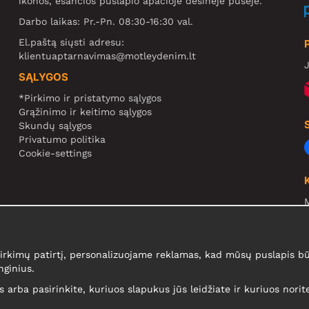
ikonos, esančios puslapio apačioje dešinėje pusėje.
Darbo laikas: Pr.-Pn. 08:30-16:30 val.
El.paštą siųsti adresu:
klientuaptarnavimas@motleydenim.lt
J
SĄLYGOS
*Pirkimo ir pristatymo sąlygos
Grąžinimo ir keitimo sąlygos
Skundų sąlygos
Privatumo politika
Cookie-settings
N
R
N
kimų patirtį, personalizuojame reklamas, kad mūsų puslapis būt
nginius.
is arba pasirinkite, kuriuos slapukus jūs leidžiate ir kuriuos nori