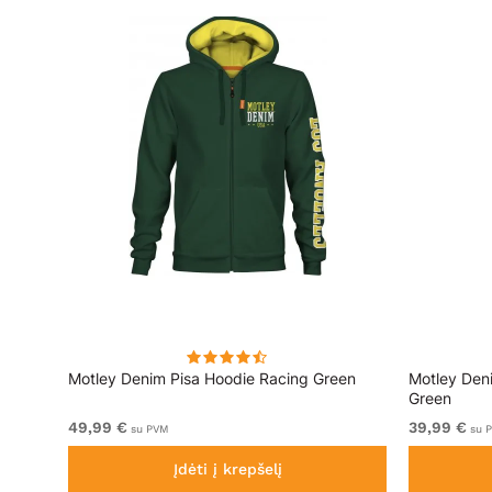
ai
Motley Denim Pisa Hoodie Racing Green
Motley Den
Green
49,99 €
39,99 €
su PVM
su 
Įdėti į krepšelį