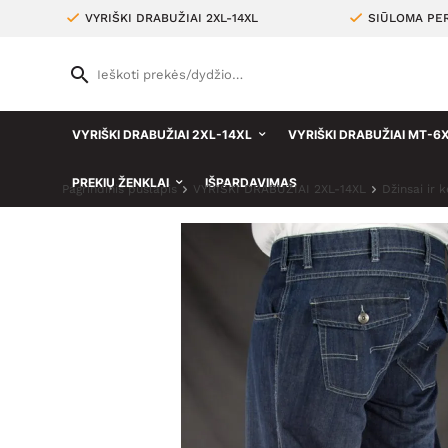
VYRIŠKI DRABUŽIAI 2XL-14XL
SIŪLOMA PER
VYRIŠKI DRABUŽIAI 2XL-14XL
VYRIŠKI DRABUŽIAI MT-6
PREKIŲ ŽENKLAI
IŠPARDAVIMAS
Pagrindinis puslapis
VYRIŠKI DRABUŽIAI 2XL-14XL
Džinsai ir 