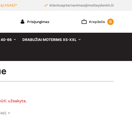
ĄLYGAS)*
klientuaptarnavimas@motleydenim.lt
0
Prisijungimas
Krepšelis
 40-66
DRABUŽIAI MOTERIMS XS-XXL
ue
būti užsakyta.
lapį »