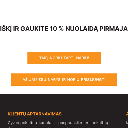
ŠKĮ IR GAUKITE 10 % NUOLAIDĄ PIRMAJ
TAIP, NORIU TAPTI NARIU!
AŠ JAU ESU NARYS IR NORIU PRISIJUNGTI
KLIENTŲ APTARNAVIMAS
Gyvas pokalbių kanalas - paspauskite ant pokalbių
M