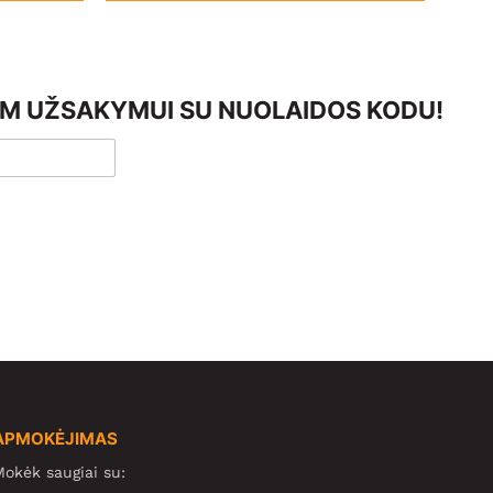
AM UŽSAKYMUI SU NUOLAIDOS KODU!
APMOKĖJIMAS
okėk saugiai su: