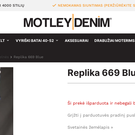
 4000 STILIŲ
NEMOKAMAS SIUNTIMAS (PERŽIŪRĖKITE S
XLT
VYRIŠKI BATAI 40-52
AKSESUARAI
DRABUŽIAI MOTERIMS
kelnės
Replika 669 Blue
Replika 669 Bl
Ši prekė išparduota ir nebegali 
Grįžti į parduotuvės pradinį pus
Svetainės žemėlapis »