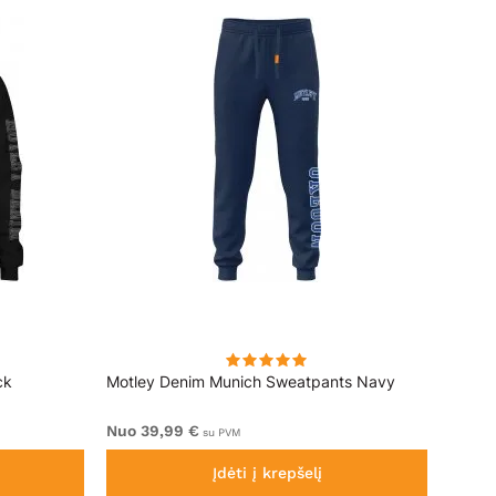
ck
Motley Denim Munich Sweatpants Navy
Motle
Nuo 39,99 €
Nuo 4
su PVM
Įdėti į krepšelį