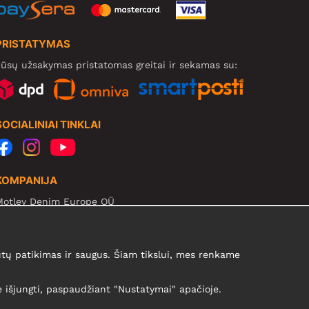
PRISTATYMAS
ūsų užsakymas pristatomas greitai ir sekamas su:
SOCIALINIAI TINKLAI
KOMPANIJA
Motley Denim Europe OÜ
arva mnt 5, EE-10117 Tallinn
eg: 12356245
B! Negrąžinti produktų šiuo adresu!
ų patikimas ir saugus. Šiam tikslui, mes renkame
te išjungti, paspaudžiant "Nustatymai" apačioje.