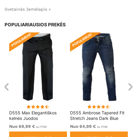
Svetainės žemėlapis »
POPULIARIAUSIOS PREKĖS
POPULIARUS!
POPULIARUS!
PO
D555 Max Elegantiškos
D555 Ambrose Tapered Fit
Ro
kelnės Juodos
Stretch Jeans Dark Blue
Be
Mė
Nuo 69,99 €
Nuo 64,99 €
64
su PVM
su PVM