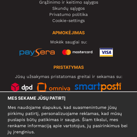
Grąžinimo ir keitimo sąlygos
Skundų sąlygos
Privatumo politika
Cookie-settings
APMOKĖJIMAS
Mokėk saugiai su:
PRISTATYMAS
Jūsų užsakymas pristatomas greitai ir sekamas su:
MES SEKAME JŪSŲ PATIRTĮ
SOCIALINIAI TINKLAI
Mes naudojame slapukus, kad suasmenintume jūsų
pirkimų patirtį, personalizuojame reklamas, kad mūsų
puslapis būtų patikimas ir saugus. Šiam tikslui, mes
renkame informaciją apie vartotojus, jų pasirinkimus bei
KOMPANIJA
jų įrenginius.
Motley Denim Europe OÜ