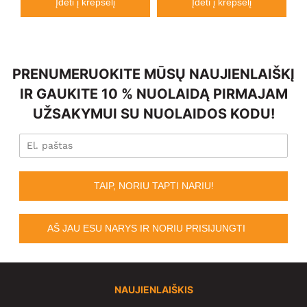
Įdėti į krepšelį
Įdėti į krepšelį
PRENUMERUOKITE MŪSŲ NAUJIENLAIŠKĮ
IR GAUKITE 10 % NUOLAIDĄ PIRMAJAM
UŽSAKYMUI SU NUOLAIDOS KODU!
TAIP, NORIU TAPTI NARIU!
AŠ JAU ESU NARYS IR NORIU PRISIJUNGTI
NAUJIENLAIŠKIS