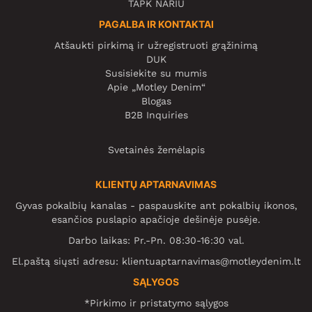
TAPK NARIU
PAGALBA IR KONTAKTAI
Atšaukti pirkimą ir užregistruoti grąžinimą
DUK
Susisiekite su mumis
Apie „Motley Denim“
Blogas
B2B Inquiries
Svetainės žemėlapis
KLIENTŲ APTARNAVIMAS
Gyvas pokalbių kanalas - paspauskite ant pokalbių ikonos,
esančios puslapio apačioje dešinėje pusėje.
Darbo laikas: Pr.-Pn. 08:30-16:30 val.
El.paštą siųsti adresu:
klientuaptarnavimas@motleydenim.lt
SĄLYGOS
*Pirkimo ir pristatymo sąlygos