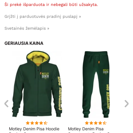
Ši prekė išparduota ir nebegali būti užsakyta.
Grįžti į parduotuvės pradinį puslapį »
Svetainės žemėlapis »
GERIAUSIA KAINA
Motley Denim Pisa Hoodie
Motley Denim Pisa
Mo