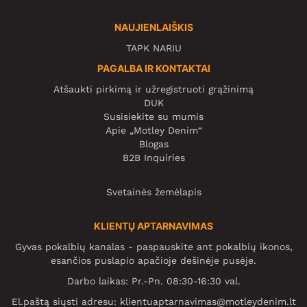
NAUJIENLAIŠKIS
TAPK NARIU
PAGALBA IR KONTAKTAI
Atšaukti pirkimą ir užregistruoti grąžinimą
DUK
Susisiekite su mumis
Apie „Motley Denim“
Blogas
B2B Inquiries
Svetainės žemėlapis
KLIENTŲ APTARNAVIMAS
Gyvas pokalbių kanalas - paspauskite ant pokalbių ikonos,
esančios puslapio apačioje dešinėje pusėje.
Darbo laikas: Pr.-Pn. 08:30-16:30 val.
El.paštą siųsti adresu:
klientuaptarnavimas@motleydenim.lt