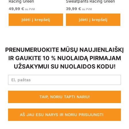
Racing Green
Sweatpants Racing Green
Bl
49,99 €
39,99 €
49
su PVM
su PVM
Įdėti į krepšelį
Įdėti į krepšelį
PRENUMERUOKITE MŪSŲ NAUJIENLAIŠKĮ
IR GAUKITE 10 % NUOLAIDĄ PIRMAJAM
UŽSAKYMUI SU NUOLAIDOS KODU!
TAIP, NORIU TAPTI NARIU!
AŠ JAU ESU NARYS IR NORIU PRISIJUNGTI