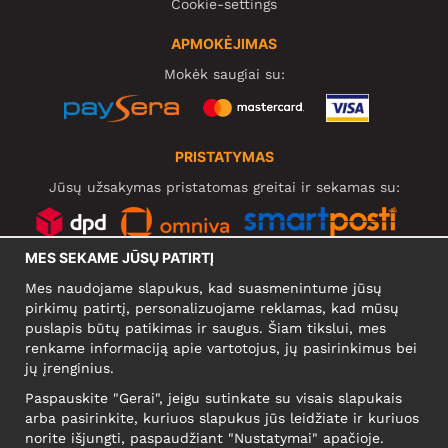
Cookie-settings
APMOKĖJIMAS
Mokėk saugiai su:
PRISTATYMAS
Jūsų užsakymas pristatomas greitai ir sekamas su:
MES SEKAME JŪSŲ PATIRTĮ
SOCIALINIAI TINKLAI
Mes naudojame slapukus, kad suasmenintume jūsų
pirkimų patirtį, personalizuojame reklamas, kad mūsų
puslapis būtų patikimas ir saugus. Šiam tikslui, mes
renkame informaciją apie vartotojus, jų pasirinkimus bei
KOMPANIJA
jų įrenginius.
Motley Denim Europe OÜ
Paspauskite "Gerai", jeigu sutinkate su visais slapukais
Narva mnt 5, EE-10117 Tallinn
arba pasirinkite, kuriuos slapukus jūs leidžiate ir kuriuos
Reg: 12356245
norite išjungti, paspaudžiant "Nustatymai" apačioje.