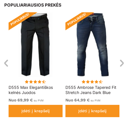
POPULIARIAUSIOS PREKĖS
POPULIARUS!
POPULIARUS!
PO
D555 Max Elegantiškos
D555 Ambrose Tapered Fit
Ro
kelnės Juodos
Stretch Jeans Dark Blue
Be
Mė
Nuo 69,99 €
Nuo 64,99 €
64
su PVM
su PVM
Įdėti į krepšelį
Įdėti į krepšelį