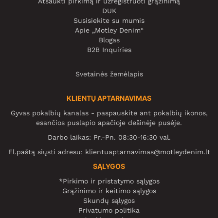
Atšaukti pirkimą ir užregistruoti grąžinimą
DUK
Susisiekite su mumis
Apie „Motley Denim“
Blogas
B2B Inquiries
Svetainės žemėlapis
KLIENTŲ APTARNAVIMAS
Gyvas pokalbių kanalas - paspauskite ant pokalbių ikonos,
esančios puslapio apačioje dešinėje pusėje.
Darbo laikas: Pr.-Pn. 08:30-16:30 val.
El.paštą siųsti adresu:
klientuaptarnavimas@motleydenim.lt
SĄLYGOS
*Pirkimo ir pristatymo sąlygos
Grąžinimo ir keitimo sąlygos
Skundų sąlygos
Privatumo politika