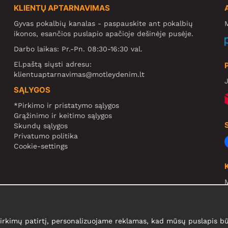
KLIENTŲ APTARNAVIMAS
Gyvas pokalbių kanalas - paspauskite ant pokalbių
M
ikonos, esančios puslapio apačioje dešinėje pusėje.
Darbo laikas: Pr.-Pn. 08:30-16:30 val.
El.paštą siųsti adresu:
klientuaptarnavimas@motleydenim.lt
J
SĄLYGOS
*Pirkimo ir pristatymo sąlygos
Grąžinimo ir keitimo sąlygos
Skundų sąlygos
Privatumo politika
Cookie-settings
N
R
N
kimų patirtį, personalizuojame reklamas, kad mūsų puslapis būt