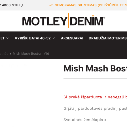
 4000 STILIŲ
NEMOKAMAS SIUNTIMAS (PERŽIŪRĖKITE S
XLT
VYRIŠKI BATAI 40-52
AKSESUARAI
DRABUŽIAI MOTERIMS
kelnės
Mish Mash Boston Mid
Mish Mash Bos
Ši prekė išparduota ir nebegali 
Grįžti į parduotuvės pradinį pus
Svetainės žemėlapis »