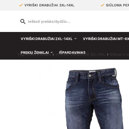
VYRIŠKI DRABUŽIAI 2XL-14XL
SIŪLOMA PER
VYRIŠKI DRABUŽIAI 2XL-14XL
VYRIŠKI DRABUŽIAI MT-6
PREKIŲ ŽENKLAI
IŠPARDAVIMAS
Pagrindinis puslapis
VYRIŠKI DRABUŽIAI 2XL-14XL
Džinsai ir 