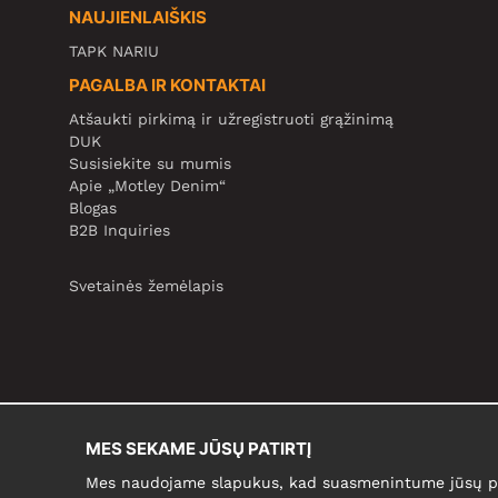
NAUJIENLAIŠKIS
TAPK NARIU
PAGALBA IR KONTAKTAI
Atšaukti pirkimą ir užregistruoti grąžinimą
DUK
Susisiekite su mumis
Apie „Motley Denim“
Blogas
B2B Inquiries
Svetainės žemėlapis
MES SEKAME JŪSŲ PATIRTĮ
Mes naudojame slapukus, kad suasmenintume jūsų pir