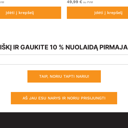
49,99 €
PVM
su PVM
Įdėti į krepšelį
Įdėti į krepšelį
ŠKĮ IR GAUKITE 10 % NUOLAIDĄ PIRMAJ
TAIP, NORIU TAPTI NARIU!
AŠ JAU ESU NARYS IR NORIU PRISIJUNGTI