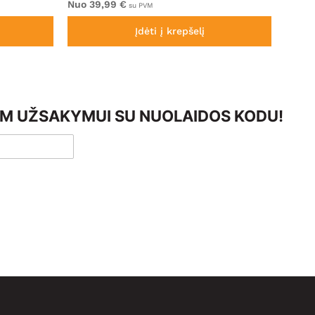
Nuo 39,99 €
Nuo 4
su PVM
Įdėti į krepšelį
AM UŽSAKYMUI SU NUOLAIDOS KODU!