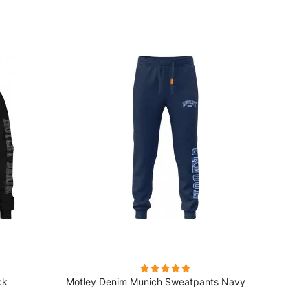
ck
Motley Denim Munich Sweatpants Navy
Motle