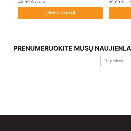
49,99 €
39,99 €
su PVM
su 
Įdėti į krepšelį
PRENUMERUOKITE MŪSŲ NAUJIENLAI