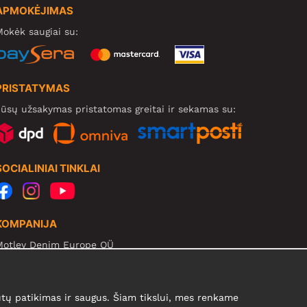
APMOKĖJIMAS
okėk saugiai su:
PRISTATYMAS
ūsų užsakymas pristatomas greitai ir sekamas su:
SOCIALINIAI TINKLAI
KOMPANIJA
Motley Denim Europe OÜ
arva mnt 5, EE-10117 Tallinn
eg: 12356245
B! Negrąžinti produktų šiuo adresu!
ų patikimas ir saugus. Šiam tikslui, mes renkame