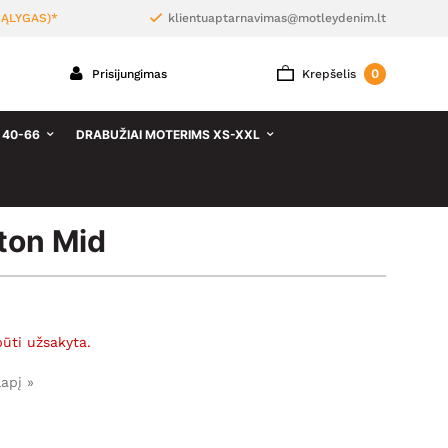
ĄLYGAS)*
klientuaptarnavimas@motleydenim.lt
0
Prisijungimas
Krepšelis
 40-66
DRABUŽIAI MOTERIMS XS-XXL
ton Mid
būti užsakyta.
lapį »