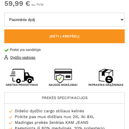
59,99 €
su PVM
ĮDĖTI Į KREPŠELĮ
Prekė yra sandėlyje
Dydžių vadovas
SAUGŪS MOKĖJIMAI
GREITAS PRISTATYMAS
PAPRASTAS GRĄŽINIMAS
PREKĖS SPECIFIKACIJOS
Didelio dydžio cargo stiliaus kelnės
Pirkite pas mus didžiais nuo 2XL iki 8XL
Madingas prekės ženklas KAM JEANS
Pagaminta iš 80% medvilnės, 20% poliesterio