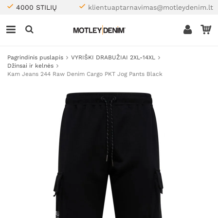
4000 STILIŲ
klientuaptarnavimas@motleydenim.lt
Pagrindinis puslapis
VYRIŠKI DRABUŽIAI 2XL-14XL
Džinsai ir kelnės
Kam Jeans 244 Raw Denim Cargo PKT Jog Pants Black