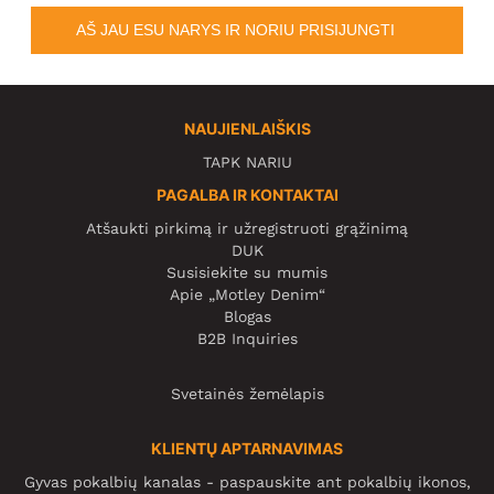
AŠ JAU ESU NARYS IR NORIU PRISIJUNGTI
NAUJIENLAIŠKIS
TAPK NARIU
PAGALBA IR KONTAKTAI
Atšaukti pirkimą ir užregistruoti grąžinimą
DUK
Susisiekite su mumis
Apie „Motley Denim“
Blogas
B2B Inquiries
Svetainės žemėlapis
KLIENTŲ APTARNAVIMAS
Gyvas pokalbių kanalas - paspauskite ant pokalbių ikonos,