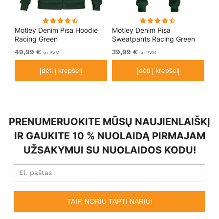
Motley Denim Pisa Hoodie
Motley Denim Pisa
Mo
Racing Green
Sweatpants Racing Green
Bl
49,99 €
39,99 €
49
su PVM
su PVM
Įdėti į krepšelį
Įdėti į krepšelį
PRENUMERUOKITE MŪSŲ NAUJIENLAIŠKĮ
IR GAUKITE 10 % NUOLAIDĄ PIRMAJAM
UŽSAKYMUI SU NUOLAIDOS KODU!
TAIP, NORIU TAPTI NARIU!