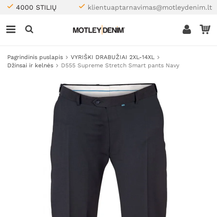
4000 STILIŲ
klientuaptarnavimas@motleydenim.lt
Pagrindinis puslapis
VYRIŠKI DRABUŽIAI 2XL-14XL
Džinsai ir kelnės
D555 Supreme Stretch Smart pants Navy