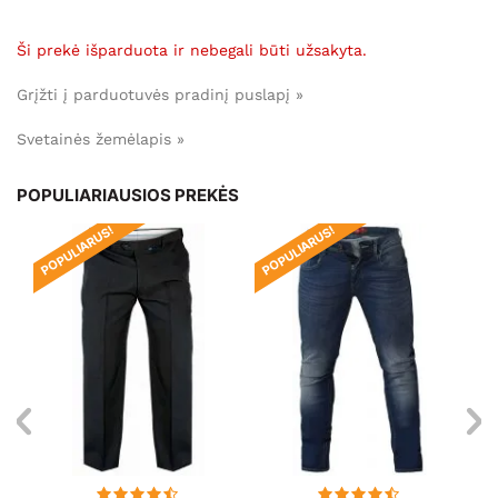
Ši prekė išparduota ir nebegali būti užsakyta.
Grįžti į parduotuvės pradinį puslapį »
Svetainės žemėlapis »
POPULIARIAUSIOS PREKĖS
POPULIARUS!
POPULIARUS!
PO