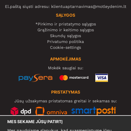
El.paštą siųsti adresu:
klientuaptarnavimas@motleydenim.lt
SĄLYGOS
*Pirkimo ir pristatymo sąlygos
Grąžinimo ir keitimo sąlygos
Skundų sąlygos
Privatumo politika
Cookie-settings
APMOKĖJIMAS
Mokėk saugiai su:
PRISTATYMAS
Jūsų užsakymas pristatomas greitai ir sekamas su:
MES SEKAME JŪSŲ PATIRTĮ
SOCIALINIAI TINKLAI
Mes naudojame slapukus, kad suasmenintume jūsų