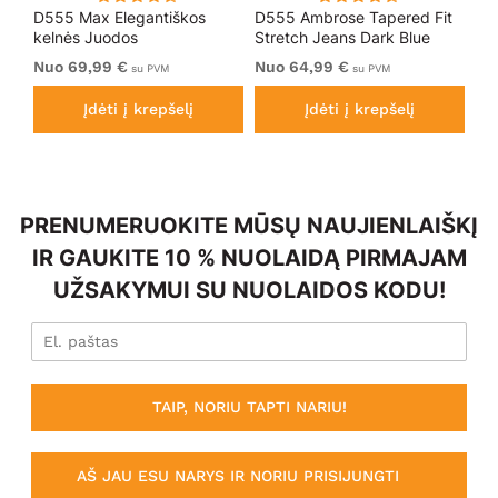
nts
D555 Max Elegantiškos
D555 Ambrose Tapered Fit
D5
kelnės Juodos
Stretch Jeans Dark Blue
Ju
Nuo 69,99 €
Nuo 64,99 €
69
su PVM
su PVM
Įdėti į krepšelį
Įdėti į krepšelį
PRENUMERUOKITE MŪSŲ NAUJIENLAIŠKĮ
IR GAUKITE 10 % NUOLAIDĄ PIRMAJAM
UŽSAKYMUI SU NUOLAIDOS KODU!
TAIP, NORIU TAPTI NARIU!
AŠ JAU ESU NARYS IR NORIU PRISIJUNGTI