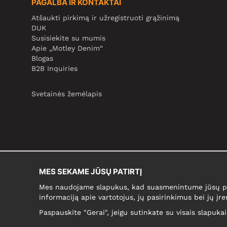
PAGALBA IR KONTAKTAI
Atšaukti pirkimą ir užregistruoti grąžinimą
DUK
Susisiekite su mumis
Apie „Motley Denim“
Blogas
B2B Inquiries
Svetainės žemėlapis
MES SEKAME JŪSŲ PATIRTĮ
Mes naudojame slapukus, kad suasmenintume jūsų pir
informaciją apie vartotojus, jų pasirinkimus bei jų įre
Paspauskite "Gerai", jeigu sutinkate su visais slapuka