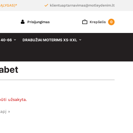
ĄLYGAS)*
klientuaptarnavimas@motleydenim.lt
0
Prisijungimas
Krepšelis
 40-66
DRABUŽIAI MOTERIMS XS-XXL
abet
būti užsakyta.
lapį »