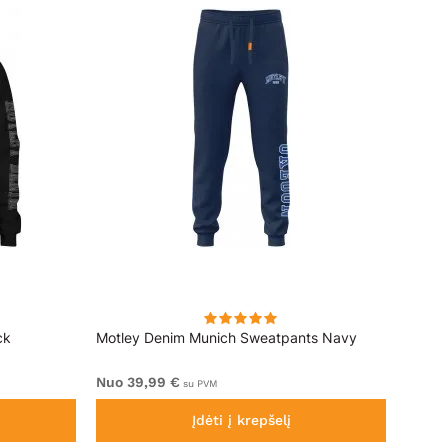
ck
Motley Denim Munich Sweatpants Navy
Motle
Nuo 39,99 €
Nuo 4
su PVM
Įdėti į krepšelį