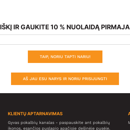
ŠKĮ IR GAUKITE 10 % NUOLAIDĄ PIRMAJ
TAIP, NORIU TAPTI NARIU!
AŠ JAU ESU NARYS IR NORIU PRISIJUNGTI
KLIENTŲ APTARNAVIMAS
Gyvas pokalbių kanalas - paspauskite ant pokalbių
M
ikonos, esančios puslapio apačioje dešinėje pusėje.