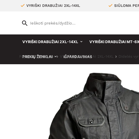
VYRIŠKI DRABUŽIAI 2XL-14XL
SIŪLOMA PER
VYRIŠKI DRABUŽIAI 2XL-14XL
VYRIŠKI DRABUŽIAI MT-6
Pagrindinis puslapis
PREKIŲ ŽENKLAI
VYRIŠKI DRABUŽIAI 2XL-14XL
IŠPARDAVIMAS
Didelės vyr