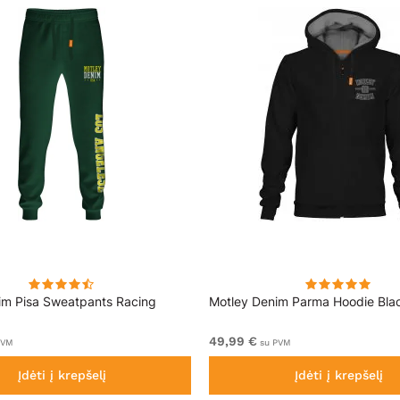
im Pisa Sweatpants Racing
Motley Denim Parma Hoodie Bla
49,99 €
PVM
su PVM
Įdėti į krepšelį
Įdėti į krepšelį