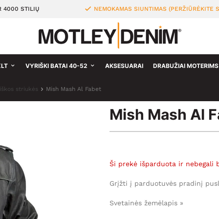
 4000 STILIŲ
NEMOKAMAS SIUNTIMAS (PERŽIŪRĖKITE S
XLT
VYRIŠKI BATAI 40-52
AKSESUARAI
DRABUŽIAI MOTERIMS
iškos striukės
Mish Mash Al Fabet
Mish Mash Al F
Ši prekė išparduota ir nebegali 
Grįžti į parduotuvės pradinį pus
Svetainės žemėlapis »