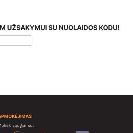
AM UŽSAKYMUI SU NUOLAIDOS KODU!
APMOKĖJIMAS
okėk saugiai su: