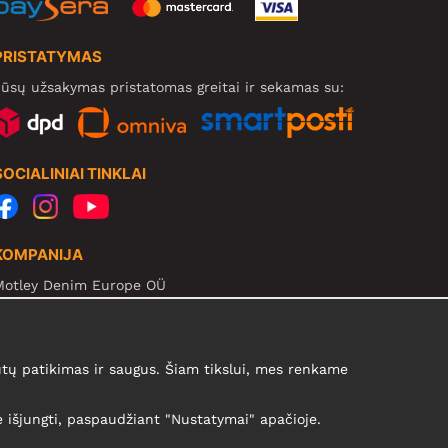
PRISTATYMAS
ūsų užsakymas pristatomas greitai ir sekamas su:
SOCIALINIAI TINKLAI
KOMPANIJA
Motley Denim Europe OÜ
arva mnt 5, EE-10117 Tallinn
eg: 12356245
B! Negrąžinti produktų šiuo adresu!
ų patikimas ir saugus. Šiam tikslui, mes renkame
te išjungti, paspaudžiant "Nustatymai" apačioje.