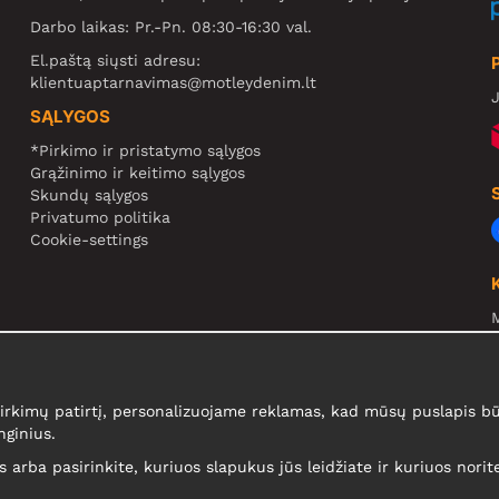
Darbo laikas: Pr.-Pn. 08:30-16:30 val.
El.paštą siųsti adresu:
klientuaptarnavimas@motleydenim.lt
J
SĄLYGOS
*Pirkimo ir pristatymo sąlygos
Grąžinimo ir keitimo sąlygos
Skundų sąlygos
Privatumo politika
Cookie-settings
N
R
N
kimų patirtį, personalizuojame reklamas, kad mūsų puslapis būt
nginius.
is arba pasirinkite, kuriuos slapukus jūs leidžiate ir kuriuos nori