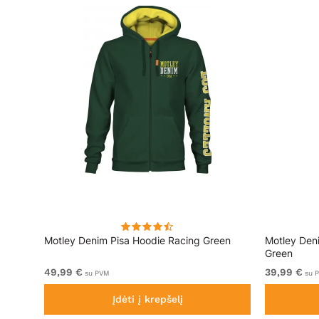
ai
Motley Denim Pisa Hoodie Racing Green
Motley Den
Green
49,99 €
39,99 €
su PVM
su 
Įdėti į krepšelį