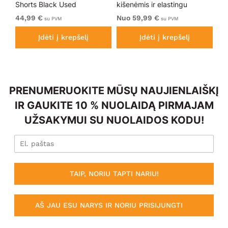
Shorts Black Used
kišenėmis ir elastingu
Do
juosmeniu Tamsiai mėlyni
Sh
44,99 €
Nuo 59,99 €
54
su PVM
su PVM
Įdėti į krepšelį
Įdėti į krepšelį
PRENUMERUOKITE MŪSŲ NAUJIENLAIŠKĮ
IR GAUKITE 10 % NUOLAIDĄ PIRMAJAM
UŽSAKYMUI SU NUOLAIDOS KODU!
TAIP, NORIU TAPTI NARIU!
AŠ JAU ESU NARYS IR NORIU PRISIJUNGTI