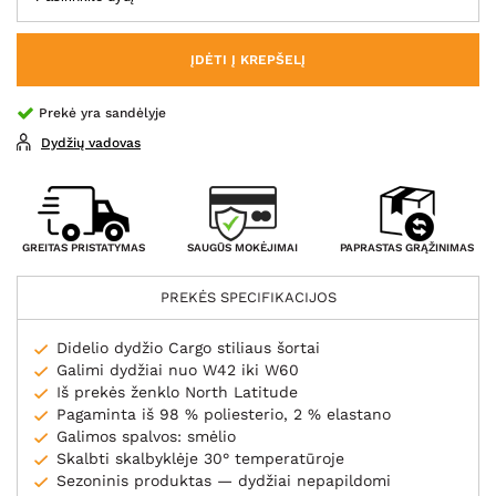
ĮDĖTI Į KREPŠELĮ
Prekė yra sandėlyje
Dydžių vadovas
SAUGŪS MOKĖJIMAI
GREITAS PRISTATYMAS
PAPRASTAS GRĄŽINIMAS
PREKĖS SPECIFIKACIJOS
Didelio dydžio Cargo stiliaus šortai
Galimi dydžiai nuo W42 iki W60
Iš prekės ženklo North Latitude
Pagaminta iš 98 % poliesterio, 2 % elastano
Galimos spalvos: smėlio
Skalbti skalbyklėje 30° temperatūroje
Sezoninis produktas — dydžiai nepapildomi