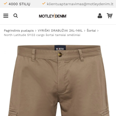
4000 STILIŲ
klientuaptarnavimas@motleydenim.lt
Pagrindinis puslapis
VYRIŠKI DRABUŽIAI 2XL-14XL
Šortai
North Latitude 51133 cargo šortai tamsiai smėliniai