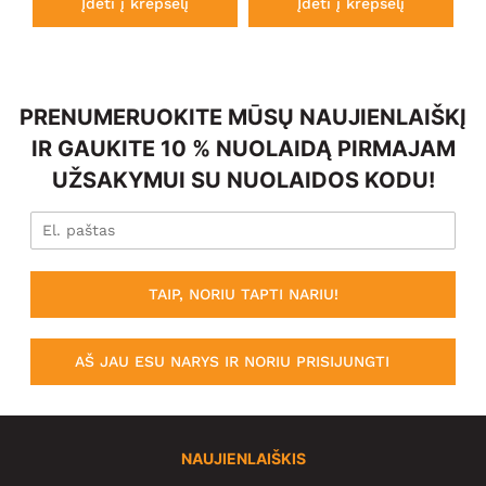
Įdėti į krepšelį
Įdėti į krepšelį
PRENUMERUOKITE MŪSŲ NAUJIENLAIŠKĮ
IR GAUKITE 10 % NUOLAIDĄ PIRMAJAM
UŽSAKYMUI SU NUOLAIDOS KODU!
TAIP, NORIU TAPTI NARIU!
AŠ JAU ESU NARYS IR NORIU PRISIJUNGTI
NAUJIENLAIŠKIS