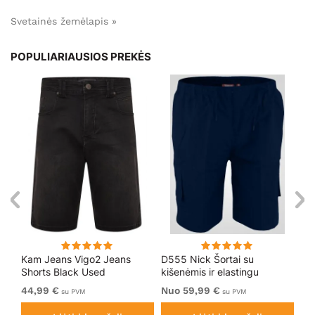
Svetainės žemėlapis »
POPULIARIAUSIOS PREKĖS
Kam Jeans Vigo2 Jeans
D555 Nick Šortai su
Ka
Shorts Black Used
kišenėmis ir elastingu
Do
juosmeniu Tamsiai mėlyni
Sh
44,99 €
Nuo 59,99 €
54
su PVM
su PVM