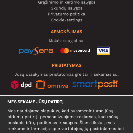
Grąžinimo ir keitimo sąlygos
Skundų sąlygos
Privatumo politika
Cookie-settings
APMOKĖJIMAS
Mokėk saugiai su:
PRISTATYMAS
Jūsų užsakymas pristatomas greitai ir sekamas su:
SOCIALINIAI TINKLAI
MES SEKAME JŪSŲ PATIRTĮ
Mes naudojame slapukus, kad suasmenintume jūsų
pirkimų patirtį, personalizuojame reklamas, kad mūsų
puslapis būtų patikimas ir saugus. Šiam tikslui, mes
KOMPANIJA
renkame informaciją apie vartotojus, jų pasirinkimus bei
Motley Denim Europe OÜ