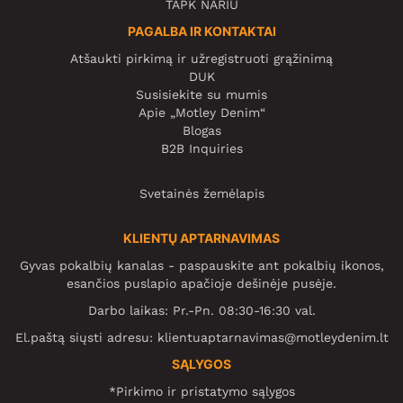
TAPK NARIU
PAGALBA IR KONTAKTAI
Atšaukti pirkimą ir užregistruoti grąžinimą
DUK
Susisiekite su mumis
Apie „Motley Denim“
Blogas
B2B Inquiries
Svetainės žemėlapis
KLIENTŲ APTARNAVIMAS
Gyvas pokalbių kanalas - paspauskite ant pokalbių ikonos,
esančios puslapio apačioje dešinėje pusėje.
Darbo laikas: Pr.-Pn. 08:30-16:30 val.
El.paštą siųsti adresu:
klientuaptarnavimas@motleydenim.lt
SĄLYGOS
*Pirkimo ir pristatymo sąlygos