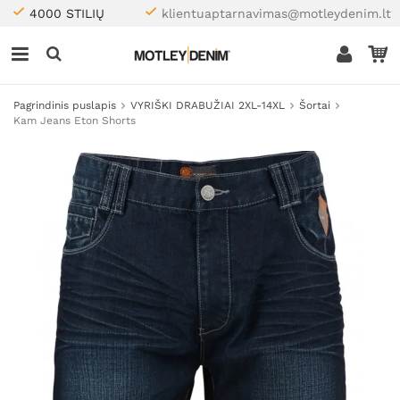
4000 STILIŲ
klientuaptarnavimas@motleydenim.lt
Pagrindinis puslapis
VYRIŠKI DRABUŽIAI 2XL-14XL
Šortai
Kam Jeans Eton Shorts