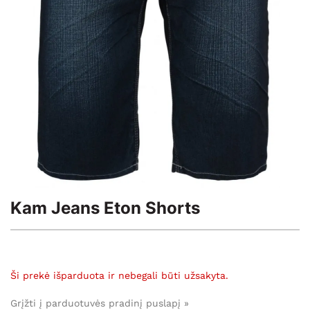
Kam Jeans Eton Shorts
Ši prekė išparduota ir nebegali būti užsakyta.
Grįžti į parduotuvės pradinį puslapį »