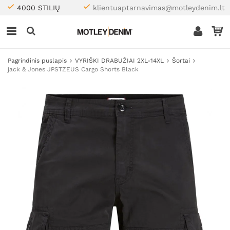
4000 STILIŲ
klientuaptarnavimas@motleydenim.lt
Pagrindinis puslapis
VYRIŠKI DRABUŽIAI 2XL-14XL
Šortai
jack & Jones JPSTZEUS Cargo Shorts Black