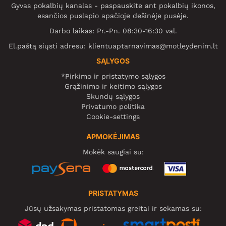
Gyvas pokalbių kanalas - paspauskite ant pokalbių ikonos,
esančios puslapio apačioje dešinėje pusėje.
Darbo laikas: Pr.-Pn. 08:30-16:30 val.
El.paštą siųsti adresu:
klientuaptarnavimas@motleydenim.lt
SĄLYGOS
*Pirkimo ir pristatymo sąlygos
Grąžinimo ir keitimo sąlygos
Skundų sąlygos
Privatumo politika
Cookie-settings
APMOKĖJIMAS
Mokėk saugiai su:
PRISTATYMAS
Jūsų užsakymas pristatomas greitai ir sekamas su: