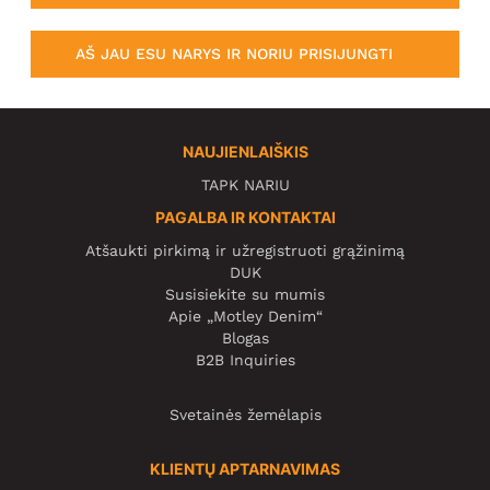
AŠ JAU ESU NARYS IR NORIU PRISIJUNGTI
NAUJIENLAIŠKIS
TAPK NARIU
PAGALBA IR KONTAKTAI
Atšaukti pirkimą ir užregistruoti grąžinimą
DUK
Susisiekite su mumis
Apie „Motley Denim“
Blogas
B2B Inquiries
Svetainės žemėlapis
KLIENTŲ APTARNAVIMAS