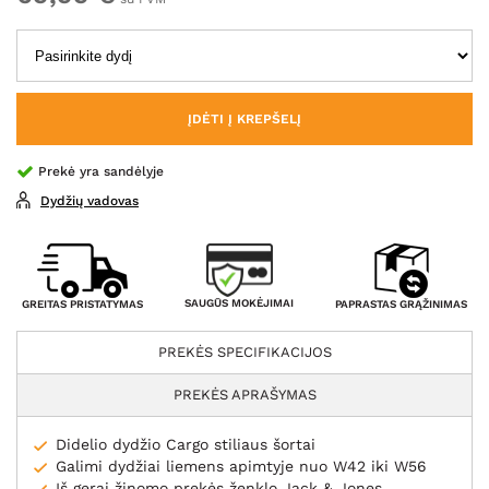
ĮDĖTI Į KREPŠELĮ
Prekė yra sandėlyje
Dydžių vadovas
SAUGŪS MOKĖJIMAI
GREITAS PRISTATYMAS
PAPRASTAS GRĄŽINIMAS
PREKĖS SPECIFIKACIJOS
PREKĖS APRAŠYMAS
Didelio dydžio Cargo stiliaus šortai
Galimi dydžiai liemens apimtyje nuo W42 iki W56
Iš gerai žinomo prekės ženklo Jack & Jones