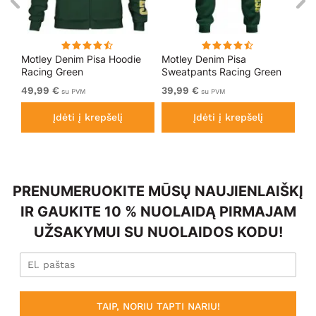
Motley Denim Pisa Hoodie
Motley Denim Pisa
Mo
Racing Green
Sweatpants Racing Green
Bl
49,99 €
39,99 €
49
su PVM
su PVM
Įdėti į krepšelį
Įdėti į krepšelį
PRENUMERUOKITE MŪSŲ NAUJIENLAIŠKĮ
IR GAUKITE 10 % NUOLAIDĄ PIRMAJAM
UŽSAKYMUI SU NUOLAIDOS KODU!
TAIP, NORIU TAPTI NARIU!