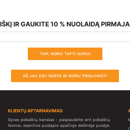
ŠKĮ IR GAUKITE 10 % NUOLAIDĄ PIRMAJ
TAIP, NORIU TAPTI NARIU!
AŠ JAU ESU NARYS IR NORIU PRISIJUNGTI
KLIENTŲ APTARNAVIMAS
Gyvas pokalbių kanalas - paspauskite ant pokalbių
M
ikonos, esančios puslapio apačioje dešinėje pusėje.