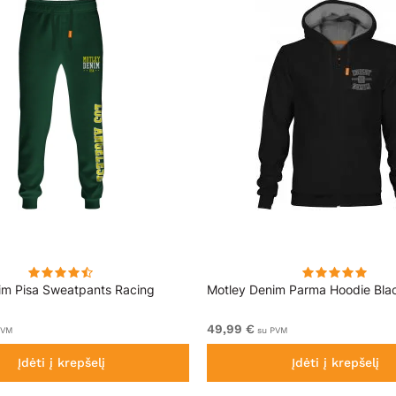
im Pisa Sweatpants Racing
Motley Denim Parma Hoodie Bla
49,99 €
PVM
su PVM
Įdėti į krepšelį
Įdėti į krepšelį