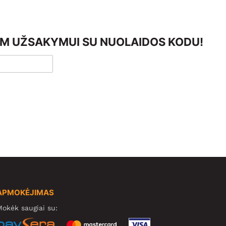
AM UŽSAKYMUI SU NUOLAIDOS KODU!
APMOKĖJIMAS
okėk saugiai su: