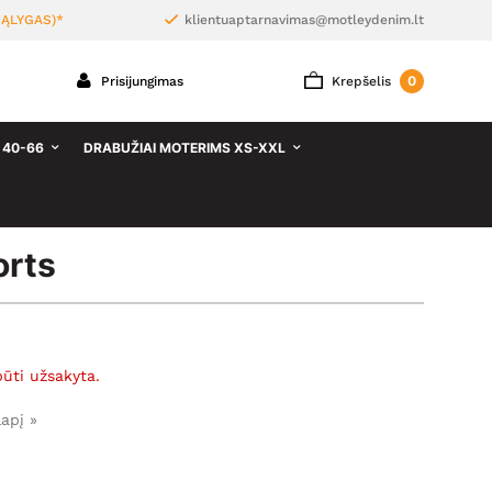
ĄLYGAS)*
klientuaptarnavimas@motleydenim.lt
0
Prisijungimas
Krepšelis
 40-66
DRABUŽIAI MOTERIMS XS-XXL
orts
būti užsakyta.
lapį »