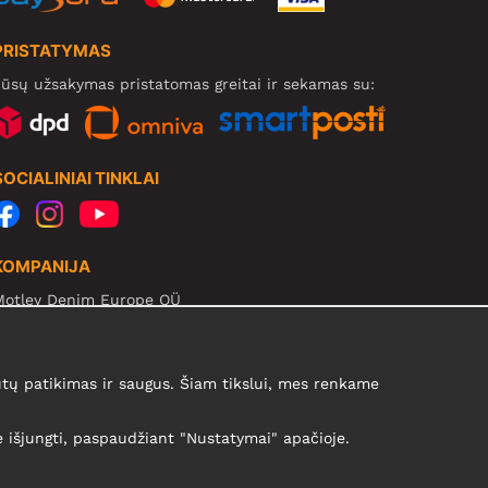
PRISTATYMAS
ūsų užsakymas pristatomas greitai ir sekamas su:
SOCIALINIAI TINKLAI
KOMPANIJA
Motley Denim Europe OÜ
arva mnt 5, EE-10117 Tallinn
eg: 12356245
B! Negrąžinti produktų šiuo adresu!
ų patikimas ir saugus. Šiam tikslui, mes renkame
te išjungti, paspaudžiant "Nustatymai" apačioje.