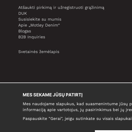
Atšaukti pirkimą ir užregistruoti grąžinimą
DUK
Susisiekite su mumis
Apie „Motley Denim“
Blogas
B2B Inquiries
Svetainės žemėlapis
MES SEKAME JŪSŲ PATIRTĮ
Mes naudojame slapukus, kad suasmenintume jūsų pir
informaciją apie vartotojus, jų pasirinkimus bei jų įre
Paspauskite "Gerai", jeigu sutinkate su visais slapuka