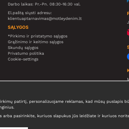
Darbo laikas: Pr.-Pn. 08:30-16:30 val.
El.paštą siųsti adresu:
klientuaptarnavimas@motleydenim.lt
J
SĄLYGOS
*Pirkimo ir pristatymo sąlygos
Grąžinimo ir keitimo sąlygos
Skundų sąlygos
Privatumo politika
Cookie-settings
N
R
N
kimų patirtį, personalizuojame reklamas, kad mūsų puslapis būt
nginius.
is arba pasirinkite, kuriuos slapukus jūs leidžiate ir kuriuos nori