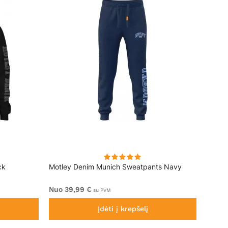
ck
Motley Denim Munich Sweatpants Navy
Motle
Nuo 39,99 €
Nuo 4
su PVM
Įdėti į krepšelį