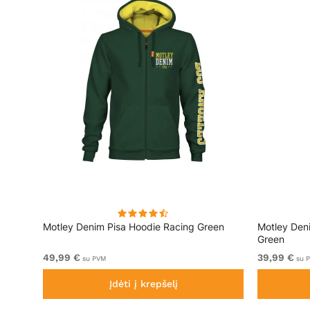
ai
Motley Denim Pisa Hoodie Racing Green
Motley Den
Green
49,99 €
39,99 €
su PVM
su 
Įdėti į krepšelį