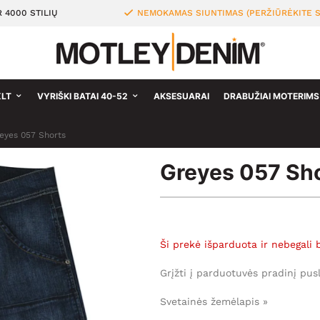
 4000 STILIŲ
NEMOKAMAS SIUNTIMAS (PERŽIŪRĖKITE S
XLT
VYRIŠKI BATAI 40-52
AKSESUARAI
DRABUŽIAI MOTERIMS
eyes 057 Shorts
Greyes 057 Sh
Ši prekė išparduota ir nebegali 
Grįžti į parduotuvės pradinį pus
Svetainės žemėlapis »