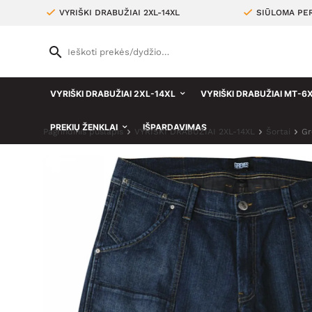
VYRIŠKI DRABUŽIAI 2XL-14XL
SIŪLOMA PER
VYRIŠKI DRABUŽIAI 2XL-14XL
VYRIŠKI DRABUŽIAI MT-6
PREKIŲ ŽENKLAI
IŠPARDAVIMAS
Pagrindinis puslapis
VYRIŠKI DRABUŽIAI 2XL-14XL
Šortai
Gr