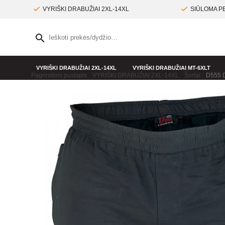
VYRIŠKI DRABUŽIAI 2XL-14XL
SIŪLOMA PE
VYRIŠKI DRABUŽIAI 2XL-14XL
VYRIŠKI DRABUŽIAI MT-6XLT
Pagrindinis puslapis
VYRIŠKI DRABUŽIAI 2XL-14XL
Šortai
D555 D