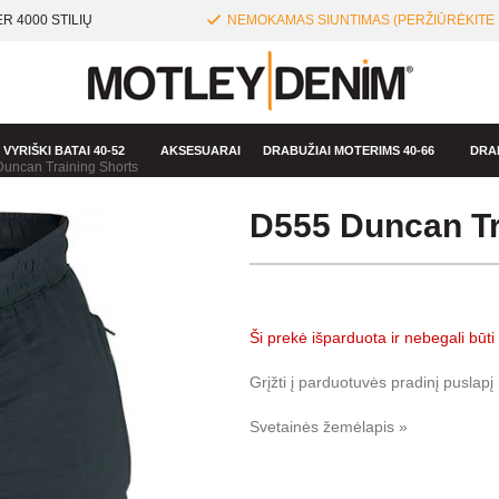
R 4000 STILIŲ
NEMOKAMAS SIUNTIMAS (PERŽIŪRĖKITE 
VYRIŠKI BATAI 40-52
AKSESUARAI
DRABUŽIAI MOTERIMS 40-66
DRA
uncan Training Shorts
D555 Duncan Tr
Ši prekė išparduota ir nebegali būti
Grįžti į parduotuvės pradinį puslapį
Svetainės žemėlapis »