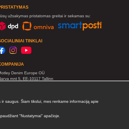
PRISTATYMAS
ūsų užsakymas pristatomas greitai ir sekamas su:
SOCIALINIAI TINKLAI
KOMPANIJA
otley Denim Europe OÜ
arva mnt 5, EE-10117 Tallinn
Reg: 12356245
B! Negrąžinti produktų šiuo adresu!
ir saugus. Šiam tikslui, mes renkame informaciją apie
paspaudžiant "Nustatymai" apačioje.