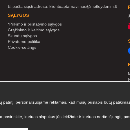
El.paštą siųsti adresu:
klientuaptarnavimas@motleydenim.lt
SĄLYGOS
J
*Pirkimo ir pristatymo sąlygos
Grąžinimo ir keitimo sąlygos
Skundų sąlygos
Privatumo politika
Cookie-settings
M
N
N
atirtį, personalizuojame reklamas, kad mūsų puslapis būtų patikimas 
a pasirinkite, kuriuos slapukus jūs leidžiate ir kuriuos norite išjungti, 