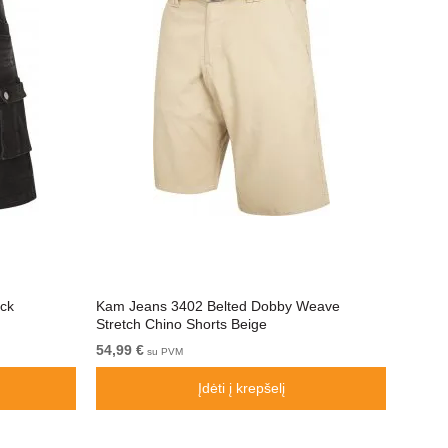
ack
Kam Jeans 3402 Belted Dobby Weave
D555 N
Stretch Chino Shorts Beige
Juosme
54,99 €
Nuo 5
su PVM
Įdėti į krepšelį