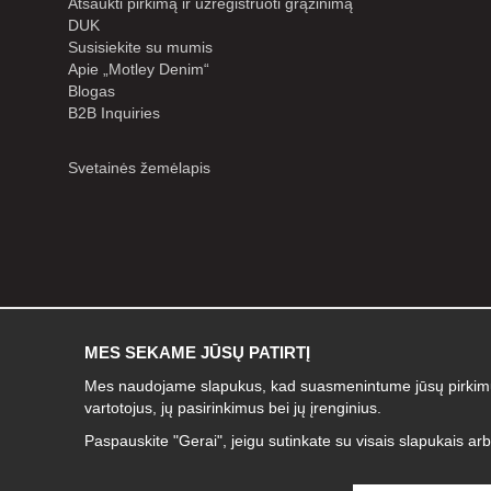
Atšaukti pirkimą ir užregistruoti grąžinimą
DUK
Susisiekite su mumis
Apie „Motley Denim“
Blogas
B2B Inquiries
Svetainės žemėlapis
MES SEKAME JŪSŲ PATIRTĮ
Mes naudojame slapukus, kad suasmenintume jūsų pirkimų p
vartotojus, jų pasirinkimus bei jų įrenginius.
Paspauskite "Gerai", jeigu sutinkate su visais slapukais arb