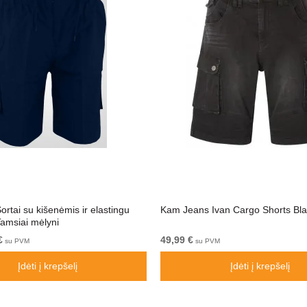
rtai su kišenėmis ir elastingu
Kam Jeans Ivan Cargo Shorts Bl
amsiai mėlyni
€
49,99 €
su PVM
su PVM
Įdėti į krepšelį
Įdėti į krepšelį