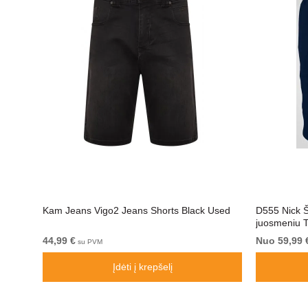
ed
Kam Jeans Vigo2 Jeans Shorts Black Used
D555 Nick Šo
juosmeniu T
44,99 €
Nuo 59,99 
su PVM
Įdėti į krepšelį