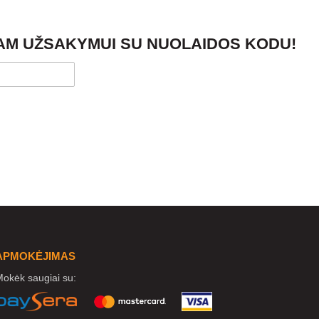
JAM UŽSAKYMUI SU NUOLAIDOS KODU!
APMOKĖJIMAS
okėk saugiai su: