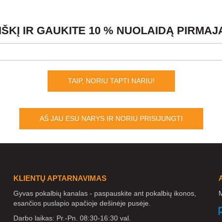
KĮ IR GAUKITE 10 % NUOLAIDĄ PIRMA
TAIP, NORIU TAPTI NARIU!
AŠ JAU ESU NARYS IR NORIU PRISIJUNGTI
KLIENTŲ APTARNAVIMAS
Gyvas pokalbių kanalas - paspauskite ant pokalbių ikonos,
M
esančios puslapio apačioje dešinėje pusėje.
Darbo laikas: Pr.-Pn. 08:30-16:30 val.