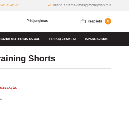
SĄLYGAS)*
klientuaptarnavimas@motleydenim.lt
Prisijungimas
0
Krepšelis
BUŽIAI MOTERIMS XS-XXL
PREKIŲ ŽENKLAI
IŠPARDAVIMAS
aining Shorts
 užsakyta.
 »