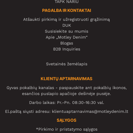
TAPK NARIU
PAGALBA IR KONTAKTAI
Atšaukti pirkimą ir užregistruoti grąžinimą
DUK
Susisiekite su mumis
Apie „Motley Denim“
Blogas
B2B Inquiries
Svetainės žemėlapis
KLIENTŲ APTARNAVIMAS
Gyvas pokalbių kanalas - paspauskite ant pokalbių ikonos,
esančios puslapio apačioje dešinėje pusėje.
Darbo laikas: Pr.-Pn. 08:30-16:30 val.
El.paštą siųsti adresu:
klientuaptarnavimas@motleydenim.lt
SĄLYGOS
*Pirkimo ir pristatymo sąlygos