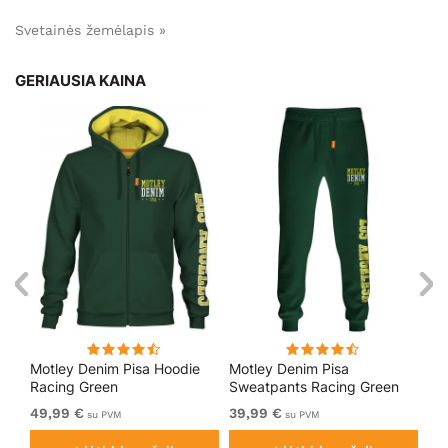
Svetainės žemėlapis »
GERIAUSIA KAINA
Motley Denim Pisa Hoodie
Motley Denim Pisa
Mo
Racing Green
Sweatpants Racing Green
Bl
49,99 €
39,99 €
49
su PVM
su PVM