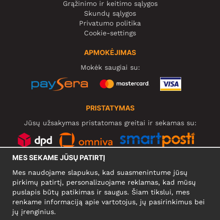
Grąžinimo ir keitimo sąlygos
Skundų sąlygos
Privatumo politika
Cookie-settings
APMOKĖJIMAS
Mokėk saugiai su:
PRISTATYMAS
Jūsų užsakymas pristatomas greitai ir sekamas su:
MES SEKAME JŪSŲ PATIRTĮ
SOCIALINIAI TINKLAI
Mes naudojame slapukus, kad suasmenintume jūsų
pirkimų patirtį, personalizuojame reklamas, kad mūsų
puslapis būtų patikimas ir saugus. Šiam tikslui, mes
renkame informaciją apie vartotojus, jų pasirinkimus bei
KOMPANIJA
jų įrenginius.
Motley Denim Europe OÜ