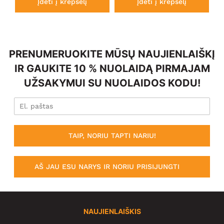
Įdėti į krepšelį
Įdėti į krepšelį
PRENUMERUOKITE MŪSŲ NAUJIENLAIŠKĮ
IR GAUKITE 10 % NUOLAIDĄ PIRMAJAM
UŽSAKYMUI SU NUOLAIDOS KODU!
TAIP, NORIU TAPTI NARIU!
AŠ JAU ESU NARYS IR NORIU PRISIJUNGTI
NAUJIENLAIŠKIS