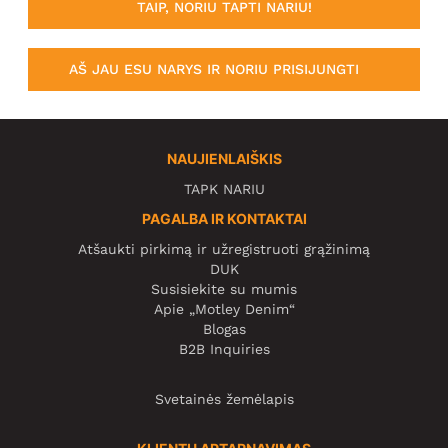
TAIP, NORIU TAPTI NARIU!
AŠ JAU ESU NARYS IR NORIU PRISIJUNGTI
NAUJIENLAIŠKIS
TAPK NARIU
PAGALBA IR KONTAKTAI
Atšaukti pirkimą ir užregistruoti grąžinimą
DUK
Susisiekite su mumis
Apie „Motley Denim“
Blogas
B2B Inquiries
Svetainės žemėlapis