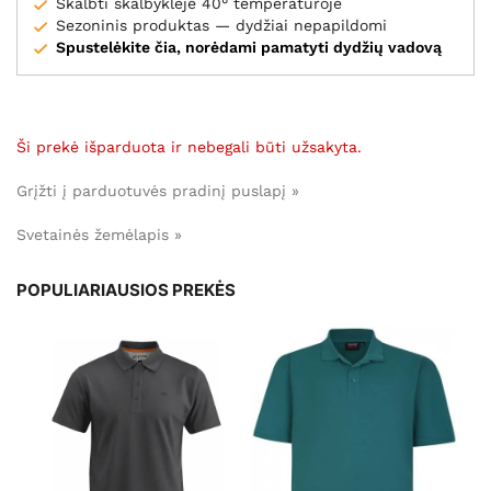
Skalbti skalbyklėje 40° temperatūroje
Sezoninis produktas — dydžiai nepapildomi
Spustelėkite čia, norėdami pamatyti dydžių vadovą
Ši prekė išparduota ir nebegali būti užsakyta.
Grįžti į parduotuvės pradinį puslapį »
Svetainės žemėlapis »
POPULIARIAUSIOS PREKĖS