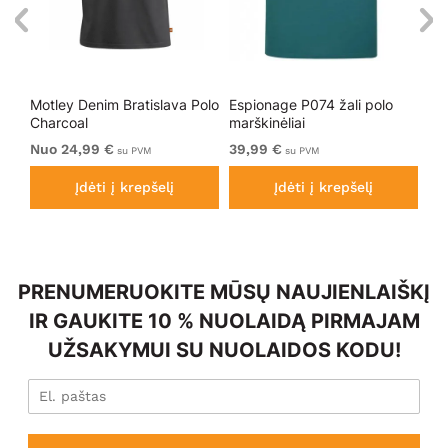
Motley Denim Bratislava Polo
Espionage P074 žali polo
Mo
ort
Charcoal
marškinėliai
Da
Nuo 24,99 €
39,99 €
Nu
su PVM
su PVM
Įdėti į krepšelį
Įdėti į krepšelį
PRENUMERUOKITE MŪSŲ NAUJIENLAIŠKĮ
IR GAUKITE 10 % NUOLAIDĄ PIRMAJAM
UŽSAKYMUI SU NUOLAIDOS KODU!