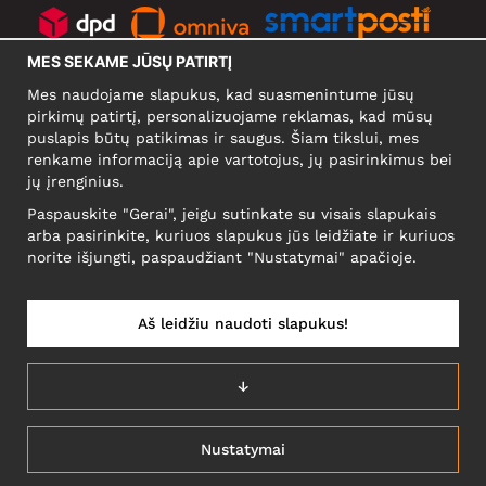
MES SEKAME JŪSŲ PATIRTĮ
SOCIALINIAI TINKLAI
Mes naudojame slapukus, kad suasmenintume jūsų
pirkimų patirtį, personalizuojame reklamas, kad mūsų
puslapis būtų patikimas ir saugus. Šiam tikslui, mes
renkame informaciją apie vartotojus, jų pasirinkimus bei
KOMPANIJA
jų įrenginius.
Motley Denim Europe OÜ
Paspauskite "Gerai", jeigu sutinkate su visais slapukais
Narva mnt 5, EE-10117 Tallinn
arba pasirinkite, kuriuos slapukus jūs leidžiate ir kuriuos
Reg: 12356245
norite išjungti, paspaudžiant "Nustatymai" apačioje.
NB! Negrąžinti produktų šiuo adresu!
Aš leidžiu naudoti slapukus!
LIETUVĄ/LIETUVIŲ
↓
Nustatymai