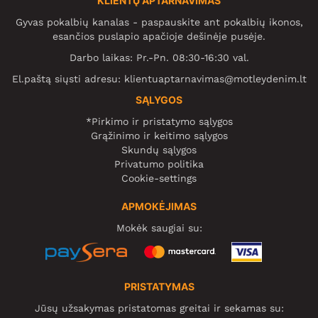
KLIENTŲ APTARNAVIMAS
Gyvas pokalbių kanalas - paspauskite ant pokalbių ikonos,
esančios puslapio apačioje dešinėje pusėje.
Darbo laikas: Pr.-Pn. 08:30-16:30 val.
El.paštą siųsti adresu:
klientuaptarnavimas@motleydenim.lt
SĄLYGOS
*Pirkimo ir pristatymo sąlygos
Grąžinimo ir keitimo sąlygos
Skundų sąlygos
Privatumo politika
Cookie-settings
APMOKĖJIMAS
Mokėk saugiai su:
PRISTATYMAS
Jūsų užsakymas pristatomas greitai ir sekamas su: