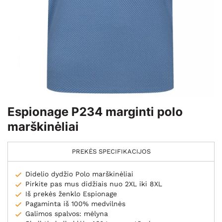
Espionage P234 marginti polo
marškinėliai
PREKĖS SPECIFIKACIJOS
Didelio dydžio Polo marškinėliai
Pirkite pas mus didžiais nuo 2XL iki 8XL
Iš prekės ženklo Espionage
Pagaminta iš 100% medvilnės
Galimos spalvos: mėlyna