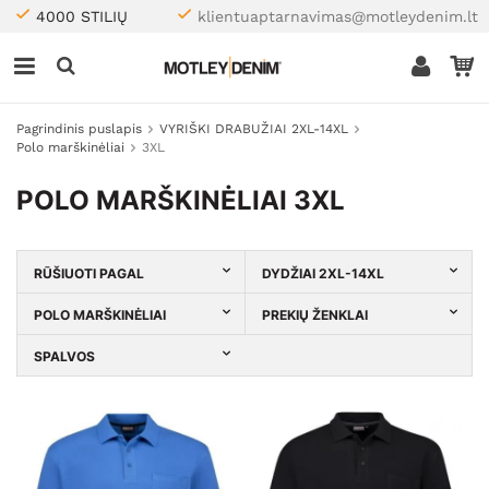
4000 STILIŲ
klientuaptarnavimas@motleydenim.lt
Pagrindinis puslapis
VYRIŠKI DRABUŽIAI 2XL-14XL
Polo marškinėliai
3XL
POLO MARŠKINĖLIAI 3XL
RŪŠIUOTI PAGAL
DYDŽIAI 2XL-14XL
POLO MARŠKINĖLIAI
PREKIŲ ŽENKLAI
SPALVOS