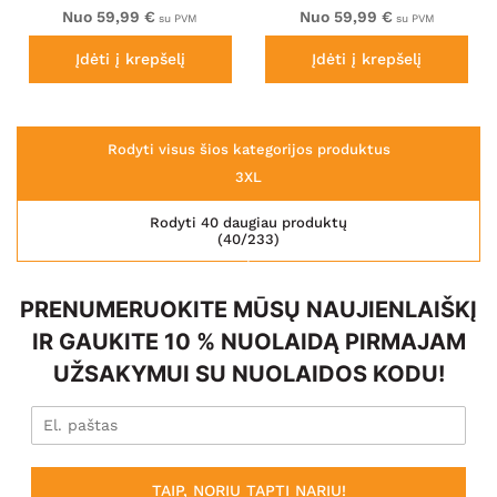
Nuo 59,99 €
Nuo 59,99 €
su PVM
su PVM
Įdėti į krepšelį
Įdėti į krepšelį
Rodyti visus šios kategorijos produktus
3XL
Rodyti 40 daugiau produktų
(40/233)
PRENUMERUOKITE MŪSŲ NAUJIENLAIŠKĮ
IR GAUKITE 10 % NUOLAIDĄ PIRMAJAM
UŽSAKYMUI SU NUOLAIDOS KODU!
TAIP, NORIU TAPTI NARIU!