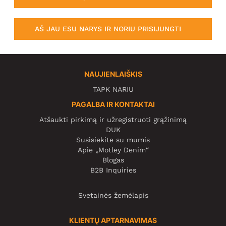
AŠ JAU ESU NARYS IR NORIU PRISIJUNGTI
NAUJIENLAIŠKIS
TAPK NARIU
PAGALBA IR KONTAKTAI
Atšaukti pirkimą ir užregistruoti grąžinimą
DUK
Susisiekite su mumis
Apie „Motley Denim“
Blogas
B2B Inquiries
Svetainės žemėlapis
KLIENTŲ APTARNAVIMAS