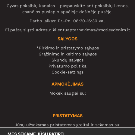
Gyvas pokalbių kanalas - paspauskite ant pokalbių ikonos,
esančios puslapio apačioje dešinėje pusėje.
Darbo laikas: Pr.-Pn. 08:30-16:30 val.
El.paštą siųsti adresu:
klientuaptarnavimas@motleydenim.lt
SĄLYGOS
*Pirkimo ir pristatymo sąlygos
Grąžinimo ir keitimo sąlygos
Skundų sąlygos
Privatumo politika
Cookie-settings
APMOKĖJIMAS
Mokėk saugiai su:
PRISTATYMAS
Jūsų užsakymas pristatomas greitai ir sekamas su:
MES SEKAME JŪSŲ PATIRTĮ