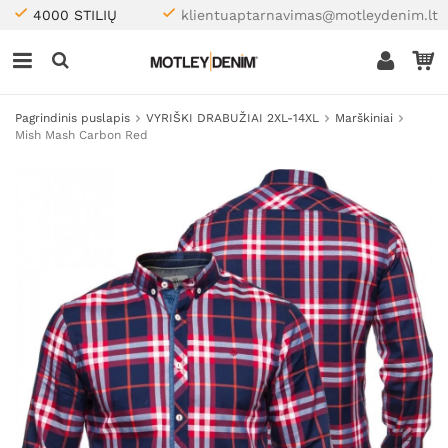
4000 STILIŲ
klientuaptarnavimas@motleydenim.lt
Pagrindinis puslapis
VYRIŠKI DRABUŽIAI 2XL-14XL
Marškiniai
Mish Mash Carbon Red