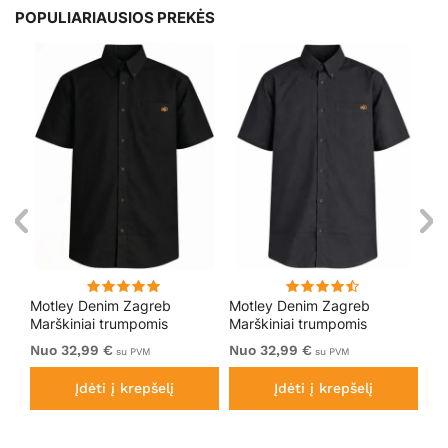
POPULIARIAUSIOS PREKĖS
Motley Denim Zagreb
Motley Denim Zagreb
Mo
Marškiniai trumpomis
Marškiniai trumpomis
Ma
is
rankovėmis Juoda
rankovėmis Tamsiai pilka
ra
Nuo 32,99 €
Nuo 32,99 €
32
su PVM
su PVM
Įdėti į krepšelį
Įdėti į krepšelį