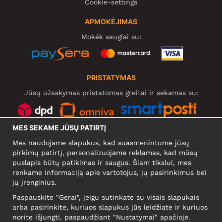
Cookie-settings
APMOKĖJIMAS
Mokėk saugiai su:
PRISTATYMAS
Jūsų užsakymas pristatomas greitai ir sekamas su:
MES SEKAME JŪSŲ PATIRTĮ
SOCIALINIAI TINKLAI
Mes naudojame slapukus, kad suasmenintume jūsų
pirkimų patirtį, personalizuojame reklamas, kad mūsų
puslapis būtų patikimas ir saugus. Šiam tikslui, mes
renkame informaciją apie vartotojus, jų pasirinkimus bei
KOMPANIJA
jų įrenginius.
Motley Denim Europe OÜ
Paspauskite "Gerai", jeigu sutinkate su visais slapukais
Narva mnt 5, EE-10117 Tallinn
arba pasirinkite, kuriuos slapukus jūs leidžiate ir kuriuos
Reg: 12356245
norite išjungti, paspaudžiant "Nustatymai" apačioje.