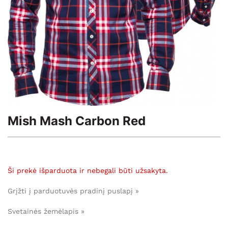
Mish Mash Carbon Red
Ši prekė išparduota ir nebegali būti užsakyta.
Grįžti į parduotuvės pradinį puslapį »
Svetainės žemėlapis »