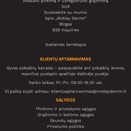
Atšaukti pirkimą ir užregistruoti grąžinimą
DUK
Susisiekite su mumis
Apie „Motley Denim“
Blogas
B2B Inquiries
Svetainės žemėlapis
KLIENTŲ APTARNAVIMAS
Gyvas pokalbių kanalas - paspauskite ant pokalbių ikonos,
esančios puslapio apačioje dešinėje pusėje.
Darbo laikas: Pr.-Pn. 08:30-16:30 val.
El.paštą siųsti adresu:
klientuaptarnavimas@motleydenim.lt
SĄLYGOS
*Pirkimo ir pristatymo sąlygos
Grąžinimo ir keitimo sąlygos
Skundų sąlygos
Privatumo politika