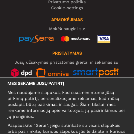
Privatumo politika
Cookie-settings
APMOKĖJIMAS
Mokėk saugiai su:
PRISTATYMAS
Jūsų užsakymas pristatomas greitai ir sekamas su:
MES SEKAME JŪSŲ PATIRTĮ
SOCIALINIAI TINKLAI
Mes naudojame slapukus, kad suasmenintume jūsų
pirkimų patirtį, personalizuojame reklamas, kad mūsų
puslapis būtų patikimas ir saugus. Šiam tikslui, mes
renkame informaciją apie vartotojus, jų pasirinkimus bei
KOMPANIJA
jų įrenginius.
Motley Denim Europe OÜ
Paspauskite "Gerai", jeigu sutinkate su visais slapukais
Narva mnt 5, EE-10117 Tallinn
arba pasirinkite, kuriuos slapukus jūs leidžiate ir kuriuos
Reg: 12356245