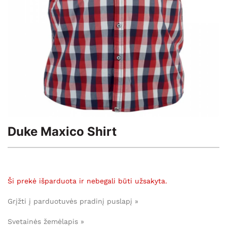
Duke Maxico Shirt
Ši prekė išparduota ir nebegali būti užsakyta.
Grįžti į parduotuvės pradinį puslapį »
Svetainės žemėlapis »