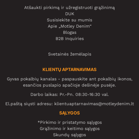
Atšaukti pirkimą ir užregistruoti grąžinimą
DUK
Susisiekite su mumis
Apie „Motley Denim“
Blogas
B2B Inquiries
Svetainės žemėlapis
KLIENTŲ APTARNAVIMAS
Gyvas pokalbių kanalas - paspauskite ant pokalbių ikonos,
esančios puslapio apačioje dešinėje pusėje.
Darbo laikas: Pr.-Pn. 08:30-16:30 val.
El.paštą siųsti adresu:
klientuaptarnavimas@motleydenim.lt
SĄLYGOS
*Pirkimo ir pristatymo sąlygos
Grąžinimo ir keitimo sąlygos
Skundų sąlygos