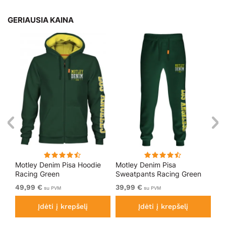
GERIAUSIA KAINA
Motley Denim Pisa Hoodie
Motley Denim Pisa
Mo
Racing Green
Sweatpants Racing Green
Bl
49,99 €
39,99 €
49
su PVM
su PVM
Įdėti į krepšelį
Įdėti į krepšelį