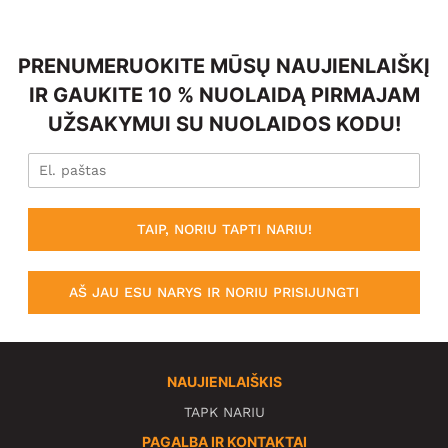
PRENUMERUOKITE MŪSŲ NAUJIENLAIŠKĮ
IR GAUKITE 10 % NUOLAIDĄ PIRMAJAM
UŽSAKYMUI SU NUOLAIDOS KODU!
TAIP, NORIU TAPTI NARIU!
AŠ JAU ESU NARYS IR NORIU PRISIJUNGTI
NAUJIENLAIŠKIS
TAPK NARIU
PAGALBA IR KONTAKTAI