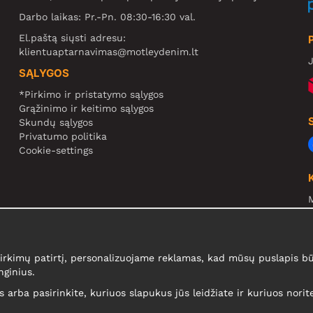
Darbo laikas: Pr.-Pn. 08:30-16:30 val.
El.paštą siųsti adresu:
klientuaptarnavimas@motleydenim.lt
J
SĄLYGOS
*Pirkimo ir pristatymo sąlygos
Grąžinimo ir keitimo sąlygos
Skundų sąlygos
Privatumo politika
Cookie-settings
N
R
N
kimų patirtį, personalizuojame reklamas, kad mūsų puslapis būt
nginius.
is arba pasirinkite, kuriuos slapukus jūs leidžiate ir kuriuos nori