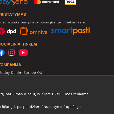
PRISTATYMAS
ūsų užsakymas pristatomas greitai ir sekamas su:
SOCIALINIAI TINKLAI
KOMPANIJA
Motley Denim Europe OÜ
arva mnt 5, EE-10117 Tallinn
eg: 12356245
B! Negrąžinti produktų šiuo adresu!
ų patikimas ir saugus. Šiam tikslui, mes renkame
te išjungti, paspaudžiant "Nustatymai" apačioje.