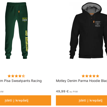
im Pisa Sweatpants Racing
Motley Denim Parma Hoodie Bla
49,99 €
PVM
su PVM
Įdėti į krepšelį
Įdėti į krepšelį