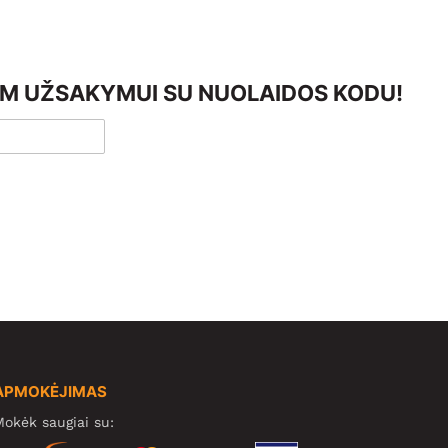
AM UŽSAKYMUI SU NUOLAIDOS KODU!
APMOKĖJIMAS
okėk saugiai su: