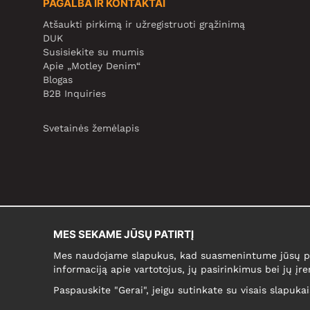
PAGALBA IR KONTAKTAI
Atšaukti pirkimą ir užregistruoti grąžinimą
DUK
Susisiekite su mumis
Apie „Motley Denim“
Blogas
B2B Inquiries
Svetainės žemėlapis
MES SEKAME JŪSŲ PATIRTĮ
Mes naudojame slapukus, kad suasmenintume jūsų pir
informaciją apie vartotojus, jų pasirinkimus bei jų įre
Paspauskite "Gerai", jeigu sutinkate su visais slapuka