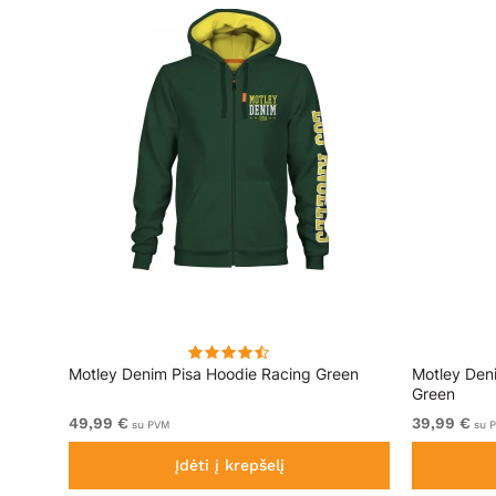
ai
Motley Denim Pisa Hoodie Racing Green
Motley Den
Green
49,99 €
39,99 €
su PVM
su 
Įdėti į krepšelį