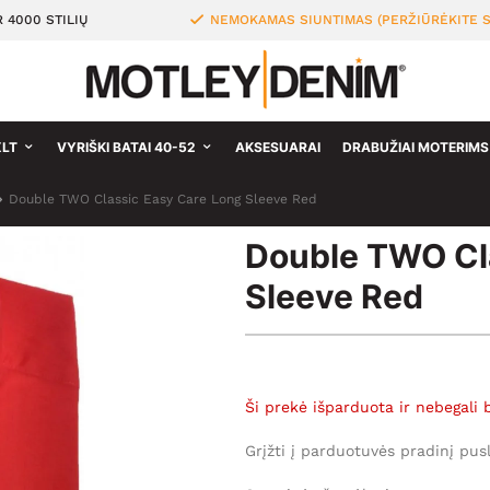
 4000 STILIŲ
NEMOKAMAS SIUNTIMAS (PERŽIŪRĖKITE S
XLT
VYRIŠKI BATAI 40-52
AKSESUARAI
DRABUŽIAI MOTERIMS
Double TWO Classic Easy Care Long Sleeve Red
Double TWO Cl
Sleeve Red
Ši prekė išparduota ir nebegali 
Grįžti į parduotuvės pradinį pus