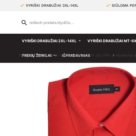
VYRIŠKI DRABUŽIAI 2XL-14XL
SIŪLOMA PER
VYRIŠKI DRABUŽIAI 2XL-14XL
VYRIŠKI DRABUŽIAI MT-6
Pagrindinis puslapis
PREKIŲ ŽENKLAI
VYRIŠKI DRABUŽIAI 2XL-14XL
IŠPARDAVIMAS
Marškiniai