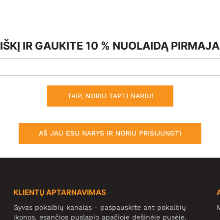
ŠKĮ IR GAUKITE 10 % NUOLAIDĄ PIRMAJ
TAIP, NORIU TAPTI NARIU!
AŠ JAU ESU NARYS IR NORIU PRISIJUNGTI
KLIENTŲ APTARNAVIMAS
Gyvas pokalbių kanalas - paspauskite ant pokalbių
M
ikonos, esančios puslapio apačioje dešinėje pusėje.