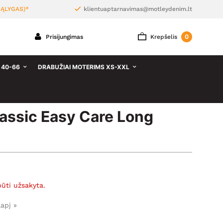
ĄLYGAS)*
klientuaptarnavimas@motleydenim.lt
0
Prisijungimas
Krepšelis
 40-66
DRABUŽIAI MOTERIMS XS-XXL
assic Easy Care Long
būti užsakyta.
lapį »