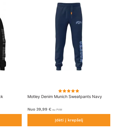
ck
Motley Denim Munich Sweatpants Navy
Motle
Nuo 39,99 €
Nuo 4
su PVM
Įdėti į krepšelį