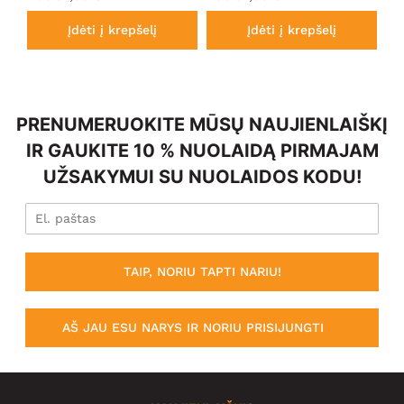
Įdėti į krepšelį
Įdėti į krepšelį
PRENUMERUOKITE MŪSŲ NAUJIENLAIŠKĮ
IR GAUKITE 10 % NUOLAIDĄ PIRMAJAM
UŽSAKYMUI SU NUOLAIDOS KODU!
TAIP, NORIU TAPTI NARIU!
AŠ JAU ESU NARYS IR NORIU PRISIJUNGTI