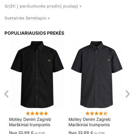
Grįžti į parduotuvės pradinį puslapį »
Svetainės žemėlapis »
POPULIARIAUSIOS PREKĖS
Motley Denim Zagreb
Motley Denim Zagreb
Mo
Marškiniai trumpomis
Marškiniai trumpomis
Ma
is
rankovėmis Juoda
rankovėmis Tamsiai pilka
ra
Nuo 32,99 €
Nuo 32,99 €
32
su PVM
su PVM