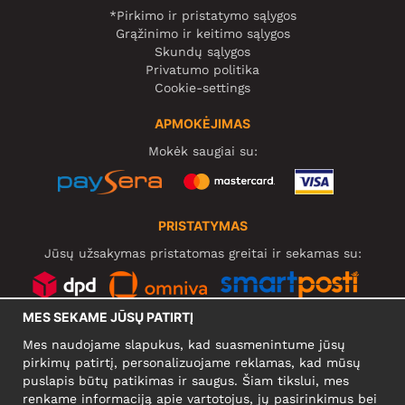
*Pirkimo ir pristatymo sąlygos
Grąžinimo ir keitimo sąlygos
Skundų sąlygos
Privatumo politika
Cookie-settings
APMOKĖJIMAS
Mokėk saugiai su:
PRISTATYMAS
Jūsų užsakymas pristatomas greitai ir sekamas su:
MES SEKAME JŪSŲ PATIRTĮ
SOCIALINIAI TINKLAI
Mes naudojame slapukus, kad suasmenintume jūsų
pirkimų patirtį, personalizuojame reklamas, kad mūsų
puslapis būtų patikimas ir saugus. Šiam tikslui, mes
renkame informaciją apie vartotojus, jų pasirinkimus bei
KOMPANIJA