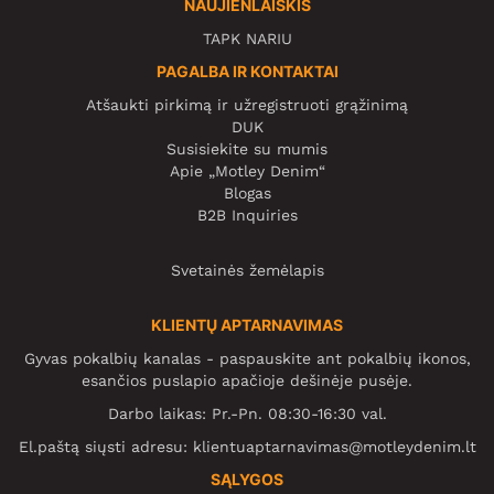
NAUJIENLAIŠKIS
TAPK NARIU
PAGALBA IR KONTAKTAI
Atšaukti pirkimą ir užregistruoti grąžinimą
DUK
Susisiekite su mumis
Apie „Motley Denim“
Blogas
B2B Inquiries
Svetainės žemėlapis
KLIENTŲ APTARNAVIMAS
Gyvas pokalbių kanalas - paspauskite ant pokalbių ikonos,
esančios puslapio apačioje dešinėje pusėje.
Darbo laikas: Pr.-Pn. 08:30-16:30 val.
El.paštą siųsti adresu:
klientuaptarnavimas@motleydenim.lt
SĄLYGOS