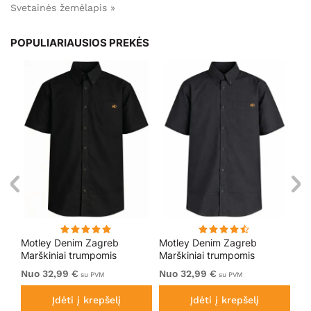
Svetainės žemėlapis »
POPULIARIAUSIOS PREKĖS
g
Motley Denim Zagreb
Motley Denim Zagreb
Mo
Marškiniai trumpomis
Marškiniai trumpomis
Ma
rankovėmis Juoda
rankovėmis Tamsiai pilka
ra
Nuo 32,99 €
Nuo 32,99 €
32
su PVM
su PVM
Įdėti į krepšelį
Įdėti į krepšelį