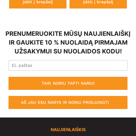
Įdėti į krepšelį
Įdėti į krepšelį
PRENUMERUOKITE MŪSŲ NAUJIENLAIŠKĮ
IR GAUKITE 10 % NUOLAIDĄ PIRMAJAM
UŽSAKYMUI SU NUOLAIDOS KODU!
TAIP, NORIU TAPTI NARIU!
AŠ JAU ESU NARYS IR NORIU PRISIJUNGTI
NAUJIENLAIŠKIS