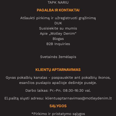
TAPK NARIU
PAGALBA IR KONTAKTAI
Atšaukti pirkimą ir užregistruoti grąžinimą
DUK
Susisiekite su mumis
Apie „Motley Denim“
Blogas
B2B Inquiries
Svetainės žemėlapis
KLIENTŲ APTARNAVIMAS
Gyvas pokalbių kanalas - paspauskite ant pokalbių ikonos,
esančios puslapio apačioje dešinėje pusėje.
Darbo laikas: Pr.-Pn. 08:30-16:30 val.
El.paštą siųsti adresu:
klientuaptarnavimas@motleydenim.lt
SĄLYGOS
*Pirkimo ir pristatymo sąlygos