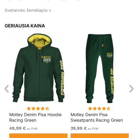
Svetainės žemėlapis »
GERIAUSIA KAINA
Motley Denim Pisa Hoodie
Motley Denim Pisa
Mo
Racing Green
Sweatpants Racing Green
Bl
49,99 €
39,99 €
49
su PVM
su PVM