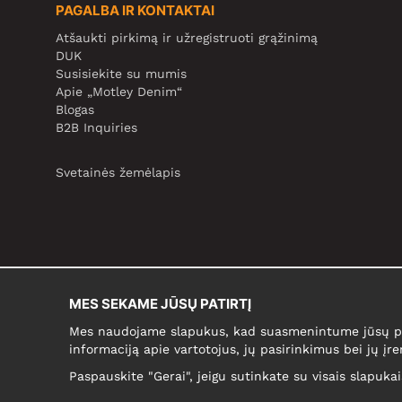
PAGALBA IR KONTAKTAI
Atšaukti pirkimą ir užregistruoti grąžinimą
DUK
Susisiekite su mumis
Apie „Motley Denim“
Blogas
B2B Inquiries
Svetainės žemėlapis
MES SEKAME JŪSŲ PATIRTĮ
Mes naudojame slapukus, kad suasmenintume jūsų pir
informaciją apie vartotojus, jų pasirinkimus bei jų įre
Paspauskite "Gerai", jeigu sutinkate su visais slapuka