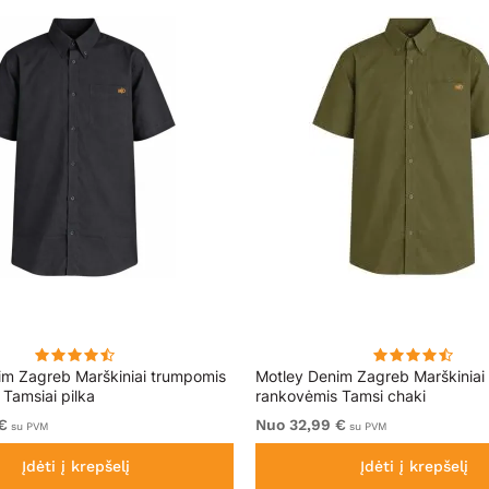
im Zagreb Marškiniai trumpomis
Motley Denim Zagreb Marškiniai
Tamsiai pilka
rankovėmis Tamsi chaki
€
Nuo 32,99 €
su PVM
su PVM
Įdėti į krepšelį
Įdėti į krepšelį