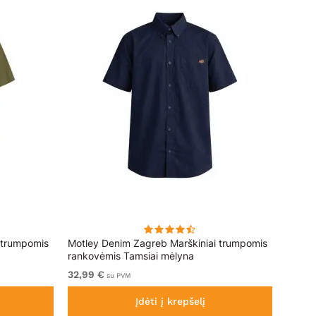
 trumpomis
Motley Denim Zagreb Marškiniai trumpomis
Lavecc
rankovėmis Tamsiai mėlyna
32,99 €
59,99
su PVM
Įdėti į krepšelį