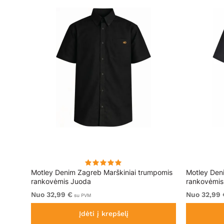
rt Dark
Motley Denim Zagreb Marškiniai trumpomis
Motley Den
rankovėmis Juoda
rankovėmis 
Nuo 32,99 €
Nuo 32,99 
su PVM
Įdėti į krepšelį