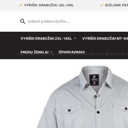
VYRIŠKI DRABUŽIAI 2XL-14XL
SIŪLOMA PER
VYRIŠKI DRABUŽIAI 2XL-14XL
VYRIŠKI DRABUŽIAI MT-6
PREKIŲ ŽENKLAI
IŠPARDAVIMAS
Pagrindinis puslapis
VYRIŠKI DRABUŽIAI 2XL-14XL
Marškiniai