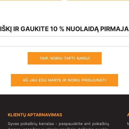
ŠKĮ IR GAUKITE 10 % NUOLAIDĄ PIRMAJ
TAIP, NORIU TAPTI NARIU!
AŠ JAU ESU NARYS IR NORIU PRISIJUNGTI
KLIENTŲ APTARNAVIMAS
Gyvas pokalbių kanalas - paspauskite ant pokalbių
M