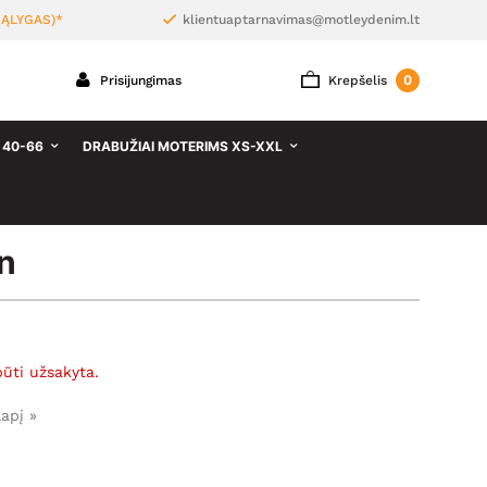
ĄLYGAS)*
klientuaptarnavimas@motleydenim.lt
0
Prisijungimas
Krepšelis
 40-66
DRABUŽIAI MOTERIMS XS-XXL
n
būti užsakyta.
lapį »