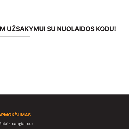
AM UŽSAKYMUI SU NUOLAIDOS KODU!
APMOKĖJIMAS
okėk saugiai su: