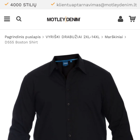
4000 STILIŲ
klientuaptarnavimas@motleydenim.lt
Pagrindinis puslapis
VYRIŠKI DRABUŽIAI 2XL-14XL
Marškiniai
D555 Boston Shirt