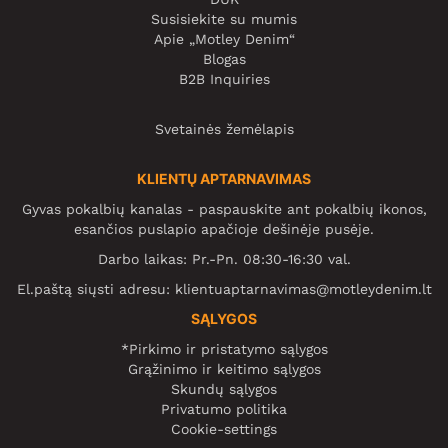
Susisiekite su mumis
Apie „Motley Denim“
Blogas
B2B Inquiries
Svetainės žemėlapis
KLIENTŲ APTARNAVIMAS
Gyvas pokalbių kanalas - paspauskite ant pokalbių ikonos,
esančios puslapio apačioje dešinėje pusėje.
Darbo laikas: Pr.-Pn. 08:30-16:30 val.
El.paštą siųsti adresu:
klientuaptarnavimas@motleydenim.lt
SĄLYGOS
*Pirkimo ir pristatymo sąlygos
Grąžinimo ir keitimo sąlygos
Skundų sąlygos
Privatumo politika
Cookie-settings