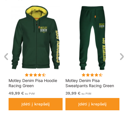
Motley Denim Pisa Hoodie
Motley Denim Pisa
Mo
Racing Green
Sweatpants Racing Green
Bl
49,99 €
39,99 €
49
su PVM
su PVM
Įdėti į krepšelį
Įdėti į krepšelį