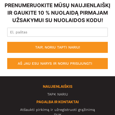
PRENUMERUOKITE MŪSŲ NAUJIENLAIŠKĮ
IR GAUKITE 10 % NUOLAIDĄ PIRMAJAM
UŽSAKYMUI SU NUOLAIDOS KODU!
TAIP, NORIU TAPTI NARIU!
AŠ JAU ESU NARYS IR NORIU PRISIJUNGTI
NAUJIENLAIŠKIS
TAPK NARIU
PAGALBA IR KONTAKTAI
Atšaukti pirkimą ir užregistruoti grąžinimą
DUK