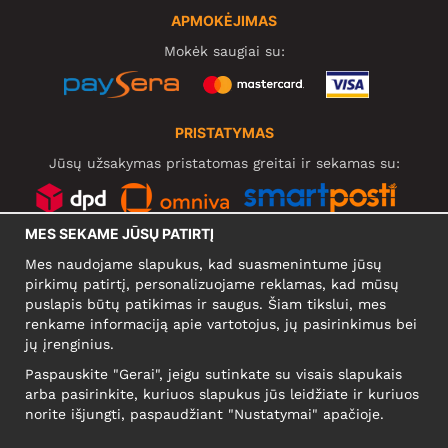
APMOKĖJIMAS
Mokėk saugiai su:
PRISTATYMAS
Jūsų užsakymas pristatomas greitai ir sekamas su:
MES SEKAME JŪSŲ PATIRTĮ
SOCIALINIAI TINKLAI
Mes naudojame slapukus, kad suasmenintume jūsų
pirkimų patirtį, personalizuojame reklamas, kad mūsų
puslapis būtų patikimas ir saugus. Šiam tikslui, mes
renkame informaciją apie vartotojus, jų pasirinkimus bei
KOMPANIJA
jų įrenginius.
Motley Denim Europe OÜ
Paspauskite "Gerai", jeigu sutinkate su visais slapukais
Narva mnt 5, EE-10117 Tallinn
arba pasirinkite, kuriuos slapukus jūs leidžiate ir kuriuos
Reg: 12356245
norite išjungti, paspaudžiant "Nustatymai" apačioje.
NB! Negrąžinti produktų šiuo adresu!