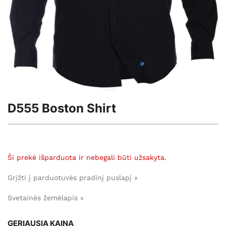
D555 Boston Shirt
Ši prekė išparduota ir nebegali būti užsakyta.
Grįžti į parduotuvės pradinį puslapį »
Svetainės žemėlapis »
GERIAUSIA KAINA