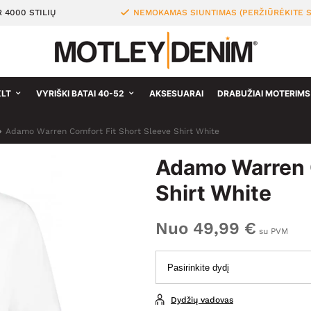
 4000 STILIŲ
NEMOKAMAS SIUNTIMAS (PERŽIŪRĖKITE S
XLT
VYRIŠKI BATAI 40-52
AKSESUARAI
DRABUŽIAI MOTERIMS
Adamo Warren Comfort Fit Short Sleeve Shirt White
Adamo Warren C
Shirt White
Nuo 49,99 €
su PVM
Dydžių vadovas