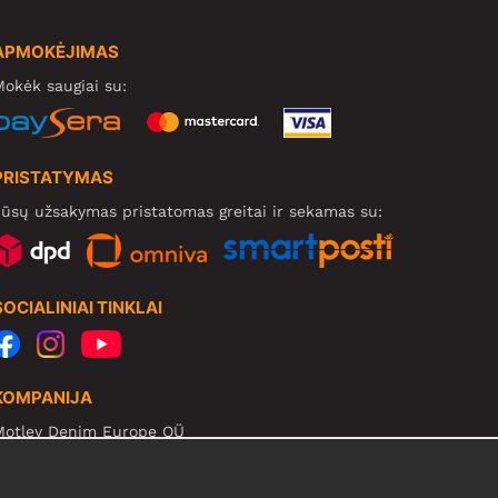
APMOKĖJIMAS
okėk saugiai su:
PRISTATYMAS
ūsų užsakymas pristatomas greitai ir sekamas su:
SOCIALINIAI TINKLAI
KOMPANIJA
Motley Denim Europe OÜ
arva mnt 5, EE-10117 Tallinn
eg: 12356245