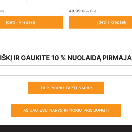
49,99 €
PVM
su PVM
Įdėti į krepšelį
Įdėti į krepšelį
ŠKĮ IR GAUKITE 10 % NUOLAIDĄ PIRMAJ
TAIP, NORIU TAPTI NARIU!
AŠ JAU ESU NARYS IR NORIU PRISIJUNGTI