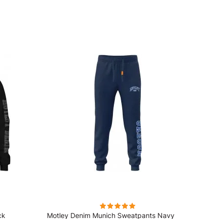
ck
Motley Denim Munich Sweatpants Navy
Motle