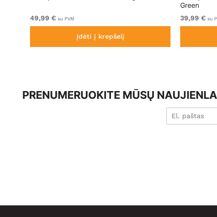
Green
49,99 €
39,99 €
su PVM
su 
Įdėti į krepšelį
PRENUMERUOKITE MŪSŲ NAUJIENLAI