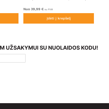
Nuo 39,99 €
Nuo 4
su PVM
Įdėti į krepšelį
AM UŽSAKYMUI SU NUOLAIDOS KODU!