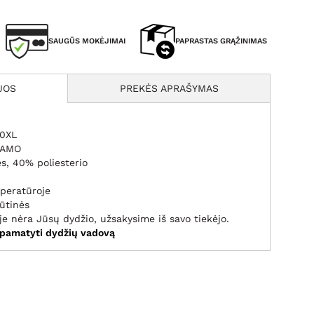
SAUGŪS MOKĖJIMAI
PAPRASTAS GRĄŽINIMAS
JOS
PREKĖS APRAŠYMAS
10XL
DAMO
s, 40% poliesterio
mperatūroje
rūtinės
je nėra Jūsų dydžio, užsakysime iš savo tiekėjo.
 pamatyti dydžių vadovą