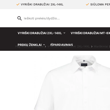
VYRIŠKI DRABUŽIAI 2XL-14XL
SIŪLOMA PER
VYRIŠKI DRABUŽIAI 2XL-14XL
VYRIŠKI DRABUŽIAI MT-6
PREKIŲ ŽENKLAI
IŠPARDAVIMAS
Pagrindinis puslapis
VYRIŠKI DRABUŽIAI 2XL-14XL
Marškiniai