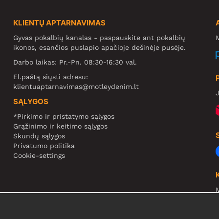
KLIENTŲ APTARNAVIMAS
Gyvas pokalbių kanalas - paspauskite ant pokalbių
M
ikonos, esančios puslapio apačioje dešinėje pusėje.
Darbo laikas: Pr.-Pn. 08:30-16:30 val.
El.paštą siųsti adresu:
klientuaptarnavimas@motleydenim.lt
J
SĄLYGOS
*Pirkimo ir pristatymo sąlygos
Grąžinimo ir keitimo sąlygos
Skundų sąlygos
Privatumo politika
Cookie-settings
N
R