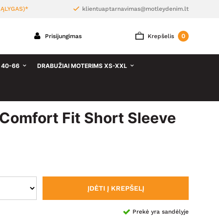
ĄLYGAS)*
klientuaptarnavimas@motleydenim.lt
0
Prisijungimas
Krepšelis
 40-66
DRABUŽIAI MOTERIMS XS-XXL
omfort Fit Short Sleeve
ĮDĖTI Į KREPŠELĮ
Prekė yra sandėlyje