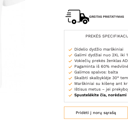
GREITAS PRISTATYMAS
PREKĖS SPECIFIKACI
Didelio dydžio marškiniai
Galimi dydžiai nuo 2XL iki 
Vokiečių prekės ženklas A
Pagaminta iš 60% medvilnė
Galimos spalvos: balta
Skalbti skalbyklėje 30° te
Marškiniai su kišenę ant k
Ištisus metus – jei prekybo
Spustelėkite čia, norėdami
Pridėti į norų sąrašą