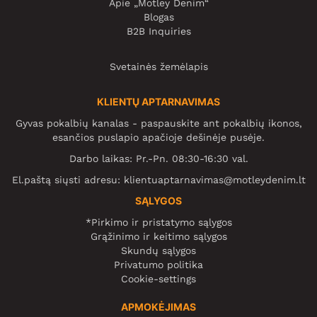
Apie „Motley Denim“
Blogas
B2B Inquiries
Svetainės žemėlapis
KLIENTŲ APTARNAVIMAS
Gyvas pokalbių kanalas - paspauskite ant pokalbių ikonos,
esančios puslapio apačioje dešinėje pusėje.
Darbo laikas: Pr.-Pn. 08:30-16:30 val.
El.paštą siųsti adresu:
klientuaptarnavimas@motleydenim.lt
SĄLYGOS
*Pirkimo ir pristatymo sąlygos
Grąžinimo ir keitimo sąlygos
Skundų sąlygos
Privatumo politika
Cookie-settings
APMOKĖJIMAS