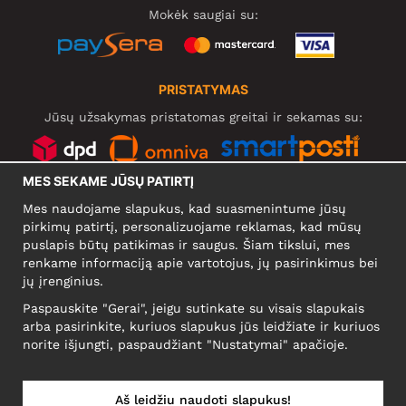
Mokėk saugiai su:
PRISTATYMAS
Jūsų užsakymas pristatomas greitai ir sekamas su:
MES SEKAME JŪSŲ PATIRTĮ
SOCIALINIAI TINKLAI
Mes naudojame slapukus, kad suasmenintume jūsų
pirkimų patirtį, personalizuojame reklamas, kad mūsų
puslapis būtų patikimas ir saugus. Šiam tikslui, mes
renkame informaciją apie vartotojus, jų pasirinkimus bei
KOMPANIJA
jų įrenginius.
Motley Denim Europe OÜ
Paspauskite "Gerai", jeigu sutinkate su visais slapukais
Narva mnt 5, EE-10117 Tallinn
arba pasirinkite, kuriuos slapukus jūs leidžiate ir kuriuos
Reg: 12356245
norite išjungti, paspaudžiant "Nustatymai" apačioje.
NB! Negrąžinti produktų šiuo adresu!
Aš leidžiu naudoti slapukus!