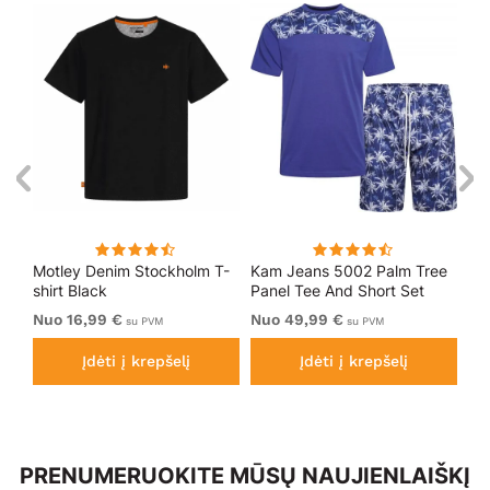
Motley Denim Stockholm T-
Kam Jeans 5002 Palm Tree
Mo
o
shirt Black
Panel Tee And Short Set
Sho
Electric Blue
Bl
Nuo 16,99 €
Nuo 49,99 €
Nu
su PVM
su PVM
Įdėti į krepšelį
Įdėti į krepšelį
PRENUMERUOKITE MŪSŲ NAUJIENLAIŠKĮ