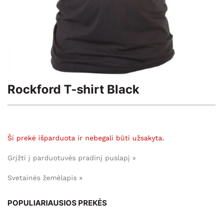
Rockford T-shirt Black
Ši prekė išparduota ir nebegali būti užsakyta.
Grįžti į parduotuvės pradinį puslapį »
Svetainės žemėlapis »
POPULIARIAUSIOS PREKĖS