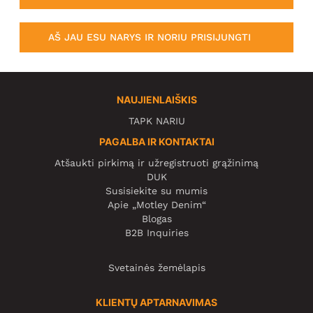
AŠ JAU ESU NARYS IR NORIU PRISIJUNGTI
NAUJIENLAIŠKIS
TAPK NARIU
PAGALBA IR KONTAKTAI
Atšaukti pirkimą ir užregistruoti grąžinimą
DUK
Susisiekite su mumis
Apie „Motley Denim“
Blogas
B2B Inquiries
Svetainės žemėlapis
KLIENTŲ APTARNAVIMAS