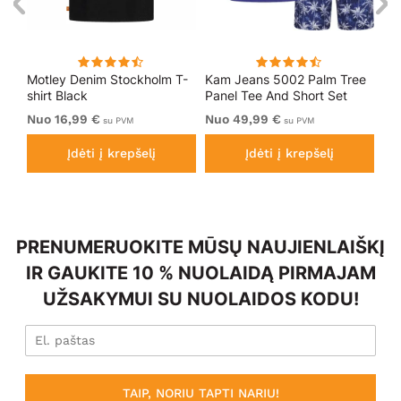
k
Motley Denim Stockholm T-
Kam Jeans 5002 Palm Tree
Mo
shirt Black
Panel Tee And Short Set
Sho
Electric Blue
Bl
Nuo 16,99 €
Nuo 49,99 €
Nu
su PVM
su PVM
Įdėti į krepšelį
Įdėti į krepšelį
PRENUMERUOKITE MŪSŲ NAUJIENLAIŠKĮ
IR GAUKITE 10 % NUOLAIDĄ PIRMAJAM
UŽSAKYMUI SU NUOLAIDOS KODU!
TAIP, NORIU TAPTI NARIU!