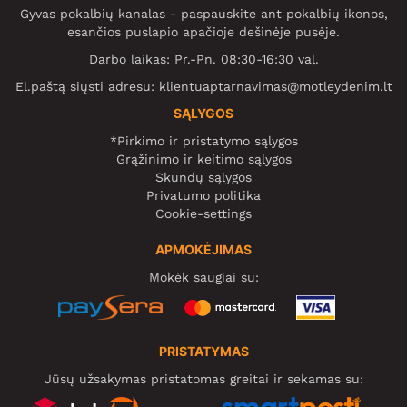
Gyvas pokalbių kanalas - paspauskite ant pokalbių ikonos,
esančios puslapio apačioje dešinėje pusėje.
Darbo laikas: Pr.-Pn. 08:30-16:30 val.
El.paštą siųsti adresu:
klientuaptarnavimas@motleydenim.lt
SĄLYGOS
*Pirkimo ir pristatymo sąlygos
Grąžinimo ir keitimo sąlygos
Skundų sąlygos
Privatumo politika
Cookie-settings
APMOKĖJIMAS
Mokėk saugiai su:
PRISTATYMAS
Jūsų užsakymas pristatomas greitai ir sekamas su: