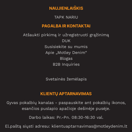
NAUJIENLAIŠKIS
TAPK NARIU
PAGALBA IR KONTAKTAI
Atšaukti pirkimą ir užregistruoti grąžinimą
DUK
Susisiekite su mumis
Apie „Motley Denim“
Blogas
B2B Inquiries
Svetainės žemėlapis
KLIENTŲ APTARNAVIMAS
Gyvas pokalbių kanalas - paspauskite ant pokalbių ikonos,
esančios puslapio apačioje dešinėje pusėje.
Darbo laikas: Pr.-Pn. 08:30-16:30 val.
El.paštą siųsti adresu:
klientuaptarnavimas@motleydenim.lt