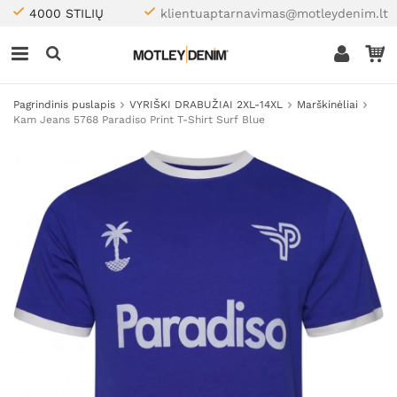
4000 STILIŲ
klientuaptarnavimas@motleydenim.lt
Pagrindinis puslapis
VYRIŠKI DRABUŽIAI 2XL-14XL
Marškinėliai
Kam Jeans 5768 Paradiso Print T-Shirt Surf Blue