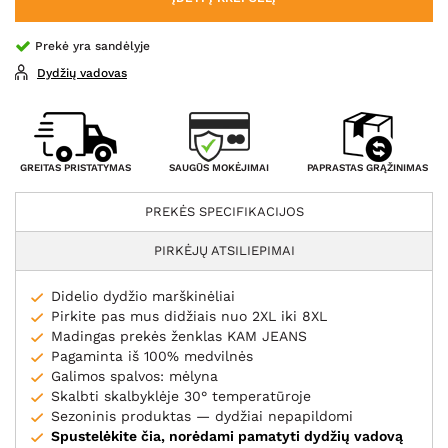
Prekė yra sandėlyje
Dydžių vadovas
SAUGŪS MOKĖJIMAI
GREITAS PRISTATYMAS
PAPRASTAS GRĄŽINIMAS
PREKĖS SPECIFIKACIJOS
PIRKĖJŲ ATSILIEPIMAI
Didelio dydžio marškinėliai
Pirkite pas mus didžiais nuo 2XL iki 8XL
Madingas prekės ženklas KAM JEANS
Pagaminta iš 100% medvilnės
Galimos spalvos: mėlyna
Skalbti skalbyklėje 30° temperatūroje
Sezoninis produktas — dydžiai nepapildomi
Spustelėkite čia, norėdami pamatyti dydžių vadovą