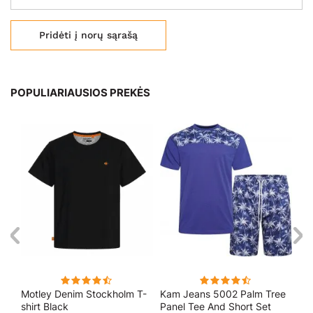
Pridėti į norų sąrašą
POPULIARIAUSIOS PREKĖS
Motley Denim Stockholm T-
Kam Jeans 5002 Palm Tree
Mo
o
shirt Black
Panel Tee And Short Set
Sho