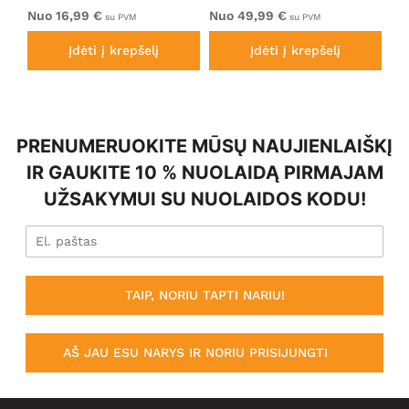
Electric Blue
Bl
Nuo 16,99 €
Nuo 49,99 €
Nu
su PVM
su PVM
Įdėti į krepšelį
Įdėti į krepšelį
PRENUMERUOKITE MŪSŲ NAUJIENLAIŠKĮ
IR GAUKITE 10 % NUOLAIDĄ PIRMAJAM
UŽSAKYMUI SU NUOLAIDOS KODU!
TAIP, NORIU TAPTI NARIU!
AŠ JAU ESU NARYS IR NORIU PRISIJUNGTI