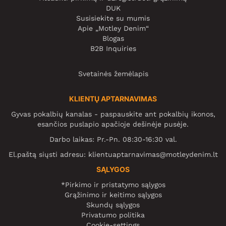
DUK
Susisiekite su mumis
Apie „Motley Denim“
Blogas
B2B Inquiries
Svetainės žemėlapis
KLIENTŲ APTARNAVIMAS
Gyvas pokalbių kanalas - paspauskite ant pokalbių ikonos,
esančios puslapio apačioje dešinėje pusėje.
Darbo laikas: Pr.-Pn. 08:30-16:30 val.
El.paštą siųsti adresu:
klientuaptarnavimas@motleydenim.lt
SĄLYGOS
*Pirkimo ir pristatymo sąlygos
Grąžinimo ir keitimo sąlygos
Skundų sąlygos
Privatumo politika
Cookie-settings