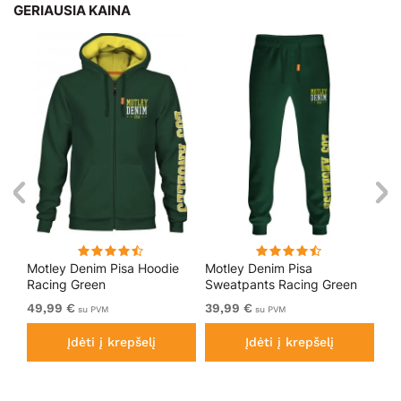
GERIAUSIA KAINA
Motley Denim Pisa Hoodie
Motley Denim Pisa
Mo
Racing Green
Sweatpants Racing Green
Bl
49,99 €
39,99 €
49
su PVM
su PVM
Įdėti į krepšelį
Įdėti į krepšelį