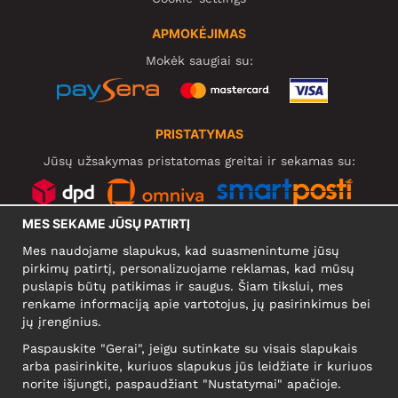
APMOKĖJIMAS
Mokėk saugiai su:
PRISTATYMAS
Jūsų užsakymas pristatomas greitai ir sekamas su:
MES SEKAME JŪSŲ PATIRTĮ
SOCIALINIAI TINKLAI
Mes naudojame slapukus, kad suasmenintume jūsų
pirkimų patirtį, personalizuojame reklamas, kad mūsų
puslapis būtų patikimas ir saugus. Šiam tikslui, mes
renkame informaciją apie vartotojus, jų pasirinkimus bei
KOMPANIJA
jų įrenginius.
Motley Denim Europe OÜ
Paspauskite "Gerai", jeigu sutinkate su visais slapukais
Narva mnt 5, EE-10117 Tallinn
arba pasirinkite, kuriuos slapukus jūs leidžiate ir kuriuos
Reg: 12356245
norite išjungti, paspaudžiant "Nustatymai" apačioje.
NB! Negrąžinti produktų šiuo adresu!