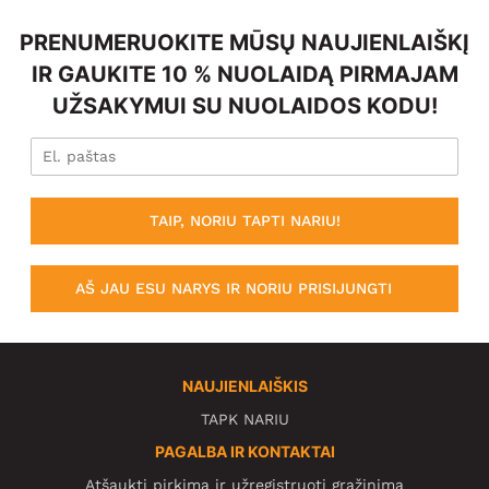
PRENUMERUOKITE MŪSŲ NAUJIENLAIŠKĮ
IR GAUKITE 10 % NUOLAIDĄ PIRMAJAM
UŽSAKYMUI SU NUOLAIDOS KODU!
TAIP, NORIU TAPTI NARIU!
AŠ JAU ESU NARYS IR NORIU PRISIJUNGTI
NAUJIENLAIŠKIS
TAPK NARIU
PAGALBA IR KONTAKTAI
Atšaukti pirkimą ir užregistruoti grąžinimą