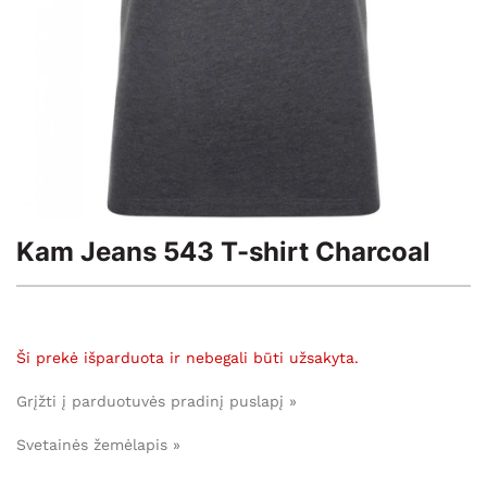
Kam Jeans 543 T-shirt Charcoal
Ši prekė išparduota ir nebegali būti užsakyta.
Grįžti į parduotuvės pradinį puslapį »
Svetainės žemėlapis »