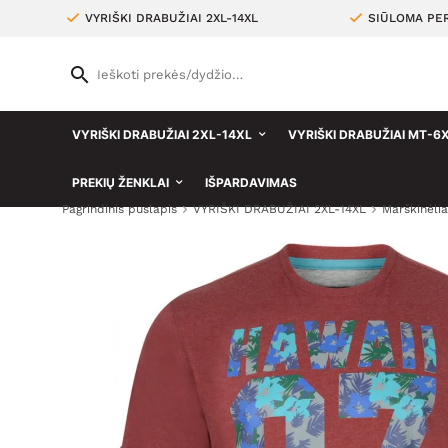
VYRIŠKI DRABUŽIAI 2XL-14XL
SIŪLOMA PER
VYRIŠKI DRABUŽIAI 2XL-14XL
VYRIŠKI DRABUŽIAI MT-6
PREKIŲ ŽENKLAI
IŠPARDAVIMAS
Pagrindinis puslapis
VYRIŠKI DRABUŽIAI 2XL-14XL
Marškinėlia