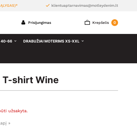
ĄLYGAS)*
klientuaptarnavimas@motleydenim.lt
0
Prisijungimas
Krepšelis
 40-66
DRABUŽIAI MOTERIMS XS-XXL
T-shirt Wine
būti užsakyta.
lapį »