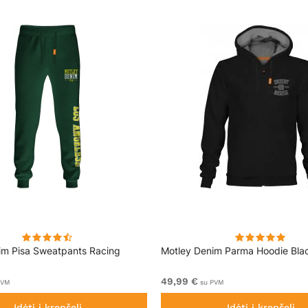
im Pisa Sweatpants Racing
Motley Denim Parma Hoodie Bla
49,99 €
PVM
su PVM
Įdėti į krepšelį
Įdėti į krepšelį