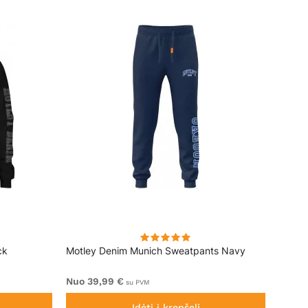
ck
Motley Denim Munich Sweatpants Navy
Motle
Nuo 39,99 €
Nuo 4
su PVM
Įdėti į krepšelį