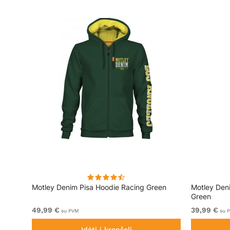
ai
Motley Denim Pisa Hoodie Racing Green
Motley Den
Green
49,99 €
39,99 €
su PVM
su 
Įdėti į krepšelį