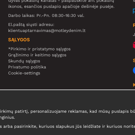
Gyvas pokalbių kanalas - paspauskite ant pokalbių
M
ikonos, esančios puslapio apačioje dešinėje pusėje.
Darbo laikas: Pr.-Pn. 08:30-16:30 val.
El.paštą siųsti adresu:
klientuaptarnavimas@motleydenim.lt
J
SĄLYGOS
*Pirkimo ir pristatymo sąlygos
Grąžinimo ir keitimo sąlygos
Skundų sąlygos
Privatumo politika
Cookie-settings
N
R
kimų patirtį, personalizuojame reklamas, kad mūsų puslapis būt
N
nginius.
is arba pasirinkite, kuriuos slapukus jūs leidžiate ir kuriuos nori