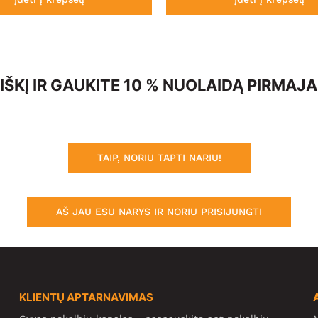
ŠKĮ IR GAUKITE 10 % NUOLAIDĄ PIRMAJ
TAIP, NORIU TAPTI NARIU!
AŠ JAU ESU NARYS IR NORIU PRISIJUNGTI
KLIENTŲ APTARNAVIMAS