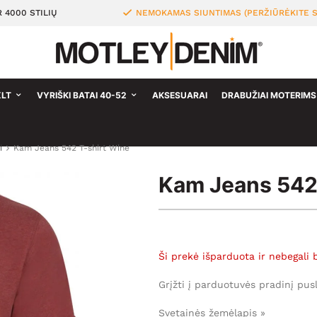
 4000 STILIŲ
NEMOKAMAS SIUNTIMAS (PERŽIŪRĖKITE S
XLT
VYRIŠKI BATAI 40-52
AKSESUARAI
DRABUŽIAI MOTERIMS
i
Kam Jeans 542 T-shirt Wine
Kam Jeans 542 
Ši prekė išparduota ir nebegali 
Grįžti į parduotuvės pradinį pus
Svetainės žemėlapis »