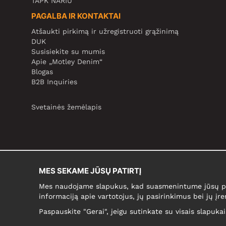
TAPK NARIU
PAGALBA IR KONTAKTAI
Atšaukti pirkimą ir užregistruoti grąžinimą
DUK
Susisiekite su mumis
Apie „Motley Denim“
Blogas
B2B Inquiries
Svetainės žemėlapis
MES SEKAME JŪSŲ PATIRTĮ
Mes naudojame slapukus, kad suasmenintume jūsų pir
informaciją apie vartotojus, jų pasirinkimus bei jų įre
Paspauskite "Gerai", jeigu sutinkate su visais slapuka