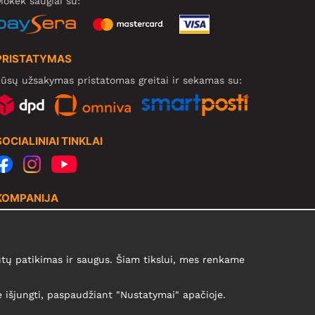
okėk saugiai su:
PRISTATYMAS
ūsų užsakymas pristatomas greitai ir sekamas su:
SOCIALINIAI TINKLAI
KOMPANIJA
Motley Denim Europe OÜ
arva mnt 5, EE-10117 Tallinn
eg: 12356245
ų patikimas ir saugus. Šiam tikslui, mes renkame
B! Negrąžinti produktų šiuo adresu!
te išjungti, paspaudžiant "Nustatymai" apačioje.