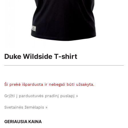
Duke Wildside T-shirt
Ši prekė išparduota ir nebegali būti užsakyta.
Grįžti į parduotuvės pradinį puslapį »
Svetainės žemėlapis »
GERIAUSIA KAINA