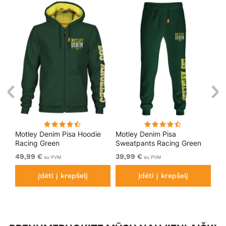
Motley Denim Pisa Hoodie
Motley Denim Pisa
Mo
Racing Green
Sweatpants Racing Green
Bl
49,99 €
39,99 €
49
su PVM
su PVM
Įdėti į krepšelį
Įdėti į krepšelį