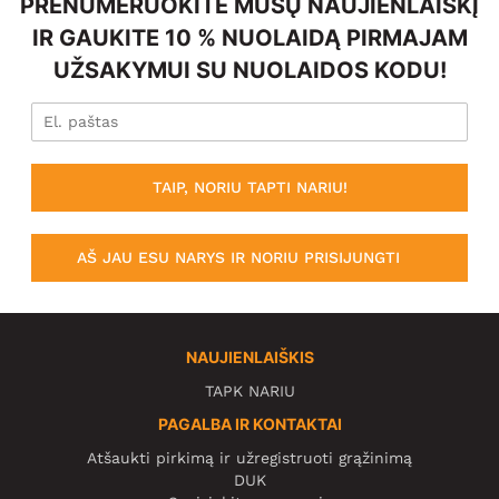
PRENUMERUOKITE MŪSŲ NAUJIENLAIŠKĮ
IR GAUKITE 10 % NUOLAIDĄ PIRMAJAM
UŽSAKYMUI SU NUOLAIDOS KODU!
TAIP, NORIU TAPTI NARIU!
AŠ JAU ESU NARYS IR NORIU PRISIJUNGTI
NAUJIENLAIŠKIS
TAPK NARIU
PAGALBA IR KONTAKTAI
Atšaukti pirkimą ir užregistruoti grąžinimą
DUK