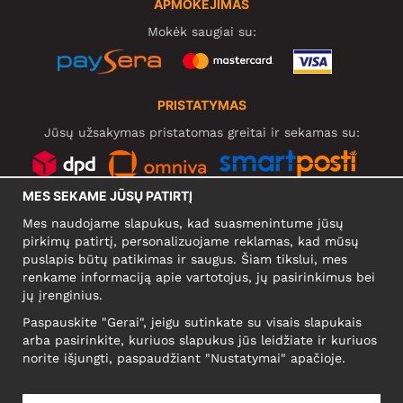
APMOKĖJIMAS
Mokėk saugiai su:
PRISTATYMAS
Jūsų užsakymas pristatomas greitai ir sekamas su:
MES SEKAME JŪSŲ PATIRTĮ
SOCIALINIAI TINKLAI
Mes naudojame slapukus, kad suasmenintume jūsų
pirkimų patirtį, personalizuojame reklamas, kad mūsų
puslapis būtų patikimas ir saugus. Šiam tikslui, mes
renkame informaciją apie vartotojus, jų pasirinkimus bei
KOMPANIJA
jų įrenginius.
Motley Denim Europe OÜ
Paspauskite "Gerai", jeigu sutinkate su visais slapukais
Narva mnt 5, EE-10117 Tallinn
arba pasirinkite, kuriuos slapukus jūs leidžiate ir kuriuos
Reg: 12356245
norite išjungti, paspaudžiant "Nustatymai" apačioje.
NB! Negrąžinti produktų šiuo adresu!