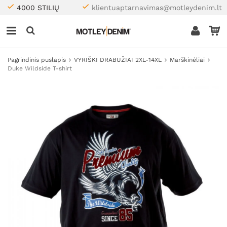
4000 STILIŲ
klientuaptarnavimas@motleydenim.lt
Pagrindinis puslapis
VYRIŠKI DRABUŽIAI 2XL-14XL
Marškinėliai
Duke Wildside T-shirt