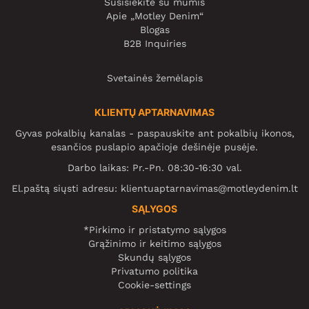
Susisiekite su mumis
Apie „Motley Denim“
Blogas
B2B Inquiries
Svetainės žemėlapis
KLIENTŲ APTARNAVIMAS
Gyvas pokalbių kanalas - paspauskite ant pokalbių ikonos,
esančios puslapio apačioje dešinėje pusėje.
Darbo laikas: Pr.-Pn. 08:30-16:30 val.
El.paštą siųsti adresu:
klientuaptarnavimas@motleydenim.lt
SĄLYGOS
*Pirkimo ir pristatymo sąlygos
Grąžinimo ir keitimo sąlygos
Skundų sąlygos
Privatumo politika
Cookie-settings