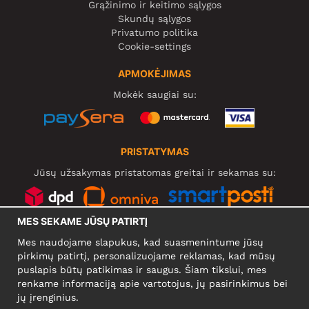
Grąžinimo ir keitimo sąlygos
Skundų sąlygos
Privatumo politika
Cookie-settings
APMOKĖJIMAS
Mokėk saugiai su:
PRISTATYMAS
Jūsų užsakymas pristatomas greitai ir sekamas su:
MES SEKAME JŪSŲ PATIRTĮ
SOCIALINIAI TINKLAI
Mes naudojame slapukus, kad suasmenintume jūsų
pirkimų patirtį, personalizuojame reklamas, kad mūsų
puslapis būtų patikimas ir saugus. Šiam tikslui, mes
renkame informaciją apie vartotojus, jų pasirinkimus bei
KOMPANIJA
jų įrenginius.
Motley Denim Europe OÜ