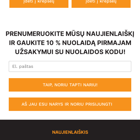
Įdėti į krepšelį
Įdėti į krepšelį
PRENUMERUOKITE MŪSŲ NAUJIENLAIŠKĮ
IR GAUKITE 10 % NUOLAIDĄ PIRMAJAM
UŽSAKYMUI SU NUOLAIDOS KODU!
TAIP, NORIU TAPTI NARIU!
AŠ JAU ESU NARYS IR NORIU PRISIJUNGTI
NAUJIENLAIŠKIS