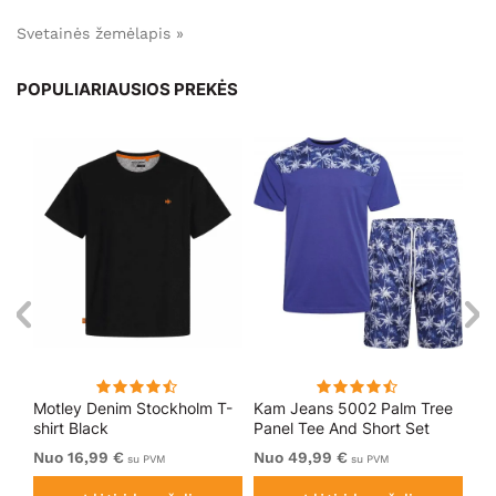
Svetainės žemėlapis »
POPULIARIAUSIOS PREKĖS
k
Motley Denim Stockholm T-
Kam Jeans 5002 Palm Tree
Mo
shirt Black
Panel Tee And Short Set
Sho
Electric Blue
Bl
Nuo 16,99 €
Nuo 49,99 €
Nu
su PVM
su PVM