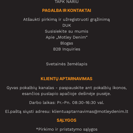
TAPK NARIU
PAGALBA IR KONTAKTAI
Atšaukti pirkimą ir užregistruoti grąžinimą
DUK
Susisiekite su mumis
Apie „Motley Denim“
Blogas
B2B Inquiries
Svetainės žemėlapis
KLIENTŲ APTARNAVIMAS
Gyvas pokalbių kanalas - paspauskite ant pokalbių ikonos,
esančios puslapio apačioje dešinėje pusėje.
Darbo laikas: Pr.-Pn. 08:30-16:30 val.
El.paštą siųsti adresu:
klientuaptarnavimas@motleydenim.lt
SĄLYGOS
*Pirkimo ir pristatymo sąlygos