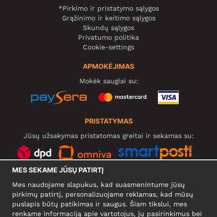
*Pirkimo ir pristatymo sąlygos
Grąžinimo ir keitimo sąlygos
Skundų sąlygos
Privatumo politika
Cookie-settings
APMOKĖJIMAS
Mokėk saugiai su:
PRISTATYMAS
Jūsų užsakymas pristatomas greitai ir sekamas su:
MES SEKAME JŪSŲ PATIRTĮ
SOCIALINIAI TINKLAI
Mes naudojame slapukus, kad suasmenintume jūsų
pirkimų patirtį, personalizuojame reklamas, kad mūsų
puslapis būtų patikimas ir saugus. Šiam tikslui, mes
renkame informaciją apie vartotojus, jų pasirinkimus bei
KOMPANIJA