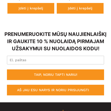
Įdėti į krepšelį
Įdėti į krepšelį
PRENUMERUOKITE MŪSŲ NAUJIENLAIŠKĮ
IR GAUKITE 10 % NUOLAIDĄ PIRMAJAM
UŽSAKYMUI SU NUOLAIDOS KODU!
TAIP, NORIU TAPTI NARIU!
AŠ JAU ESU NARYS IR NORIU PRISIJUNGTI