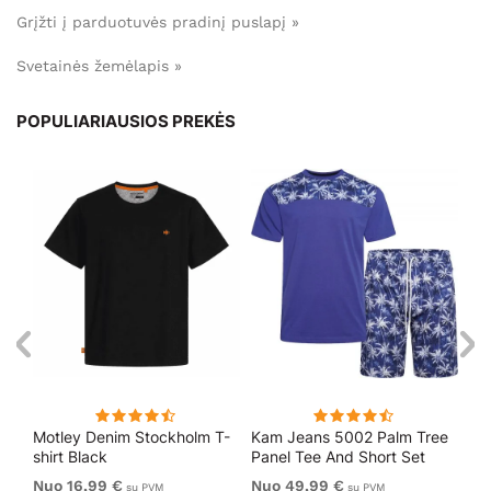
Grįžti į parduotuvės pradinį puslapį »
Svetainės žemėlapis »
POPULIARIAUSIOS PREKĖS
Motley Denim Stockholm T-
Kam Jeans 5002 Palm Tree
Mo
shirt Black
Panel Tee And Short Set
Sho
Electric Blue
Bl
Nuo 16,99 €
Nuo 49,99 €
Nu
su PVM
su PVM