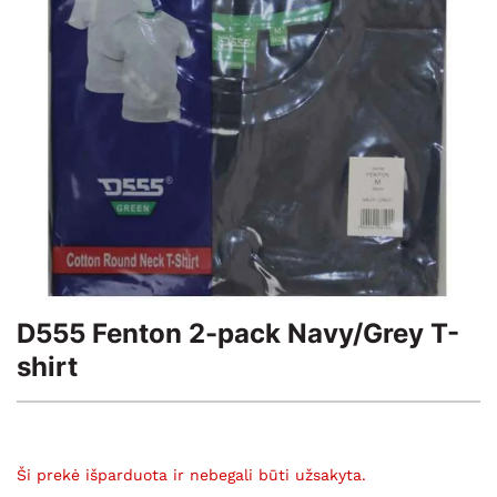
D555 Fenton 2-pack Navy/Grey T-
shirt
Ši prekė išparduota ir nebegali būti užsakyta.