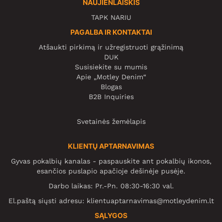
NAUJIENLAIŠKIS
TAPK NARIU
PAGALBA IR KONTAKTAI
Atšaukti pirkimą ir užregistruoti grąžinimą
DUK
Susisiekite su mumis
Apie „Motley Denim“
Blogas
B2B Inquiries
Svetainės žemėlapis
KLIENTŲ APTARNAVIMAS
Gyvas pokalbių kanalas - paspauskite ant pokalbių ikonos,
esančios puslapio apačioje dešinėje pusėje.
Darbo laikas: Pr.-Pn. 08:30-16:30 val.
El.paštą siųsti adresu:
klientuaptarnavimas@motleydenim.lt
SĄLYGOS