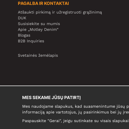
PAGALBA IR KONTAKTAI
Atšaukti pirkimą ir užregistruoti grąžinimą
DUK
Susisiekite su mumis
Apie „Motley Denim“
Blogas
B2B Inquiries
Svetainės žemėlapis
MES SEKAME JŪSŲ PATIRTĮ
Mes naudojame slapukus, kad suasmenintume jūsų pir
informaciją apie vartotojus, jų pasirinkimus bei jų įre
Paspauskite "Gerai", jeigu sutinkate su visais slapuka