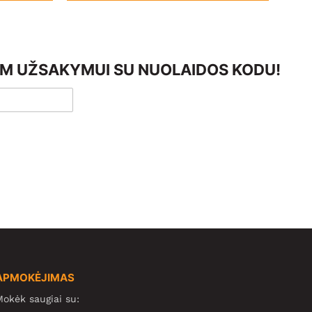
AM UŽSAKYMUI SU NUOLAIDOS KODU!
APMOKĖJIMAS
okėk saugiai su: