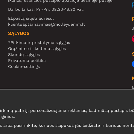
ikonos, esančios puslapio apačioje dešinėje pusėje.
Darbo laikas: Pr.-Pn. 08:30-16:30 val.
El.paštą siųsti adresu:
klientuaptarnavimas@motleydenim.lt
J
SĄLYGOS
*Pirkimo ir pristatymo sąlygos
Grąžinimo ir keitimo sąlygos
Skundų sąlygos
Privatumo politika
Cookie-settings
N
R
N
kimų patirtį, personalizuojame reklamas, kad mūsų puslapis būt
nginius.
is arba pasirinkite, kuriuos slapukus jūs leidžiate ir kuriuos nori