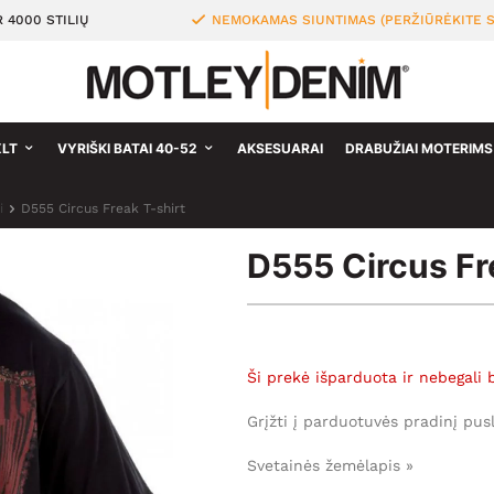
 4000 STILIŲ
NEMOKAMAS SIUNTIMAS (PERŽIŪRĖKITE S
XLT
VYRIŠKI BATAI 40-52
AKSESUARAI
DRABUŽIAI MOTERIMS
i
D555 Circus Freak T-shirt
D555 Circus Fr
Ši prekė išparduota ir nebegali 
Grįžti į parduotuvės pradinį pus
Svetainės žemėlapis »