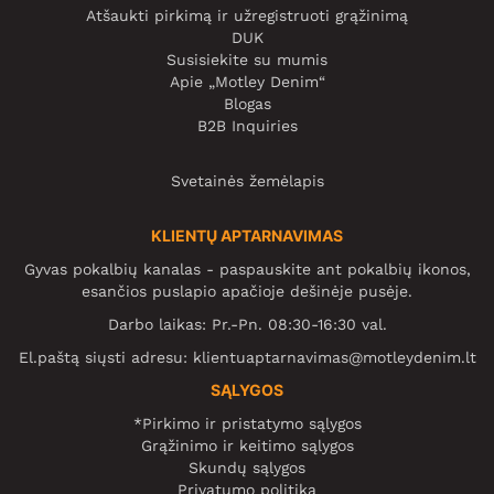
Atšaukti pirkimą ir užregistruoti grąžinimą
DUK
Susisiekite su mumis
Apie „Motley Denim“
Blogas
B2B Inquiries
Svetainės žemėlapis
KLIENTŲ APTARNAVIMAS
Gyvas pokalbių kanalas - paspauskite ant pokalbių ikonos,
esančios puslapio apačioje dešinėje pusėje.
Darbo laikas: Pr.-Pn. 08:30-16:30 val.
El.paštą siųsti adresu:
klientuaptarnavimas@motleydenim.lt
SĄLYGOS
*Pirkimo ir pristatymo sąlygos
Grąžinimo ir keitimo sąlygos
Skundų sąlygos
Privatumo politika