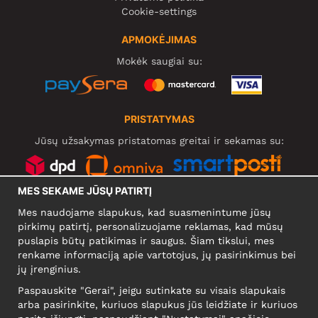
Cookie-settings
APMOKĖJIMAS
Mokėk saugiai su:
PRISTATYMAS
Jūsų užsakymas pristatomas greitai ir sekamas su:
MES SEKAME JŪSŲ PATIRTĮ
SOCIALINIAI TINKLAI
Mes naudojame slapukus, kad suasmenintume jūsų
pirkimų patirtį, personalizuojame reklamas, kad mūsų
puslapis būtų patikimas ir saugus. Šiam tikslui, mes
renkame informaciją apie vartotojus, jų pasirinkimus bei
KOMPANIJA
jų įrenginius.
Motley Denim Europe OÜ
Paspauskite "Gerai", jeigu sutinkate su visais slapukais
Narva mnt 5, EE-10117 Tallinn
arba pasirinkite, kuriuos slapukus jūs leidžiate ir kuriuos
Reg: 12356245