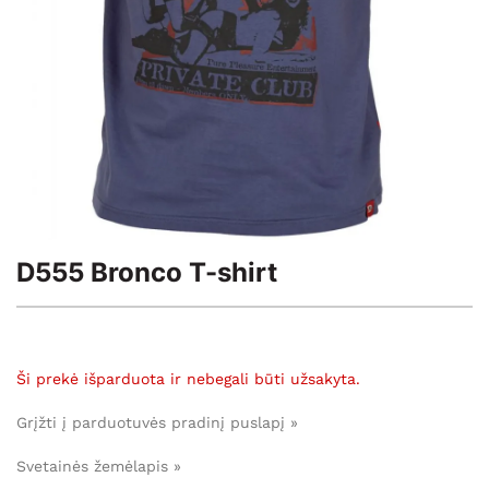
D555 Bronco T-shirt
Ši prekė išparduota ir nebegali būti užsakyta.
Grįžti į parduotuvės pradinį puslapį »
Svetainės žemėlapis »