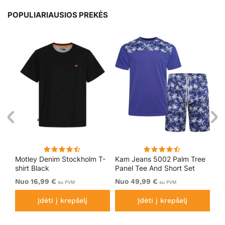
POPULIARIAUSIOS PREKĖS
T-
Motley Denim Stockholm T-
Kam Jeans 5002 Palm Tree
Mo
shirt Black
Panel Tee And Short Set
Sho
Electric Blue
Bl
Nuo 16,99 €
Nuo 49,99 €
Nu
su PVM
su PVM
Įdėti į krepšelį
Įdėti į krepšelį