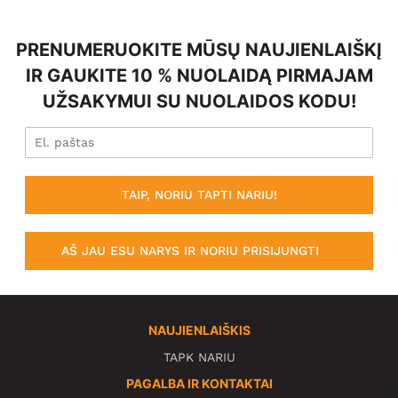
PRENUMERUOKITE MŪSŲ NAUJIENLAIŠKĮ
IR GAUKITE 10 % NUOLAIDĄ PIRMAJAM
UŽSAKYMUI SU NUOLAIDOS KODU!
TAIP, NORIU TAPTI NARIU!
AŠ JAU ESU NARYS IR NORIU PRISIJUNGTI
NAUJIENLAIŠKIS
TAPK NARIU
PAGALBA IR KONTAKTAI