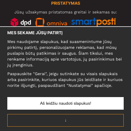
PRISTATYMAS
Jūsų užsakymas pristatomas greitai ir sekamas su:
MES SEKAME JŪSŲ PATIRTĮ
SOCIALINIAI TINKLAI
Mes naudojame slapukus, kad suasmenintume jūsų
pirkimų patirtį, personalizuojame reklamas, kad mūsų
puslapis būtų patikimas ir saugus. Šiam tikslui, mes
renkame informaciją apie vartotojus, jų pasirinkimus bei
KOMPANIJA
jų įrenginius.
Motley Denim Europe OÜ
Paspauskite "Gerai", jeigu sutinkate su visais slapukais
Narva mnt 5, EE-10117 Tallinn
arba pasirinkite, kuriuos slapukus jūs leidžiate ir kuriuos
Reg: 12356245
norite išjungti, paspaudžiant "Nustatymai" apačioje.
NB! Negrąžinti produktų šiuo adresu!
Aš leidžiu naudoti slapukus!
LIETUVĄ/LIETUVIŲ
↓