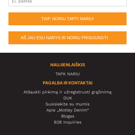
TAIP, NORIU TAPTI NARIU!
AŠ JAU ESU NARYS IR NORIU PRISIJUNGTI
NAUJIENLAIŠKIS
TAPK NARIU
PAGALBA IR KONTAKTAI
Atšaukti pirkimą ir užregistruoti grąžinimą
DUK
Susisiekite su mumis
Apie „Motley Denim“
Blogas
B2B Inquiries