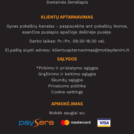
Svetainės žemėlapis
KLIENTŲ APTARNAVIMAS
Gyvas pokalbių kanalas - paspauskite ant pokalbių ikonos,
esančios puslapio apačioje dešinėje pusėje.
Darbo laikas: Pr.-Pn. 08:30-16:30 val.
El.paštą siųsti adresu:
klientuaptarnavimas@motleydenim.lt
SĄLYGOS
*Pirkimo ir pristatymo sąlygos
Grąžinimo ir keitimo sąlygos
Skundų sąlygos
Privatumo politika
Cookie-settings
APMOKĖJIMAS
Mokėk saugiai su: