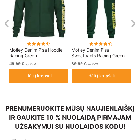
Motley Denim Pisa Hoodie
Motley Denim Pisa
Mo
Racing Green
Sweatpants Racing Green
Bl
49,99 €
39,99 €
49
su PVM
su PVM
Įdėti į krepšelį
Įdėti į krepšelį
PRENUMERUOKITE MŪSŲ NAUJIENLAIŠKĮ
IR GAUKITE 10 % NUOLAIDĄ PIRMAJAM
UŽSAKYMUI SU NUOLAIDOS KODU!