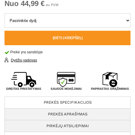
Nuo 44,99 €
su PVM
ĮDĖTI Į KREPŠELĮ
Prekė yra sandėlyje
Dydžių vadovas
SAUGŪS MOKĖJIMAI
GREITAS PRISTATYMAS
PAPRASTAS GRĄŽINIMAS
PREKĖS SPECIFIKACIJOS
PREKĖS APRAŠYMAS
PIRKĖJŲ ATSILIEPIMAI