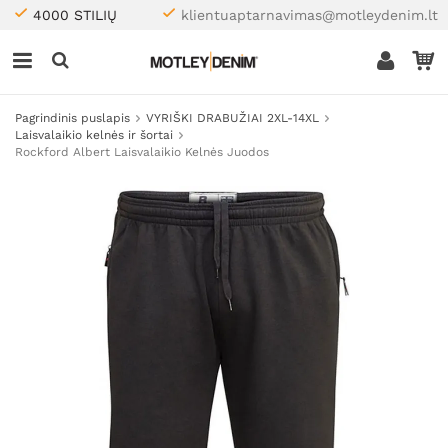
4000 STILIŲ
klientuaptarnavimas@motleydenim.lt
Pagrindinis puslapis
VYRIŠKI DRABUŽIAI 2XL-14XL
Laisvalaikio kelnės ir šortai
Rockford Albert Laisvalaikio Kelnės Juodos