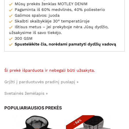
Mūsų prekės ženklas MOTLEY DENIM
Pagaminta iš 60% medvilnės, 40% poliesterio
Galimos spalvos: juoda
Skalbti skalbyklėje 30° temperatūroje
Ištisus metus – jei prekyboje nėra Jūsų dydžio,
užsakysime iš savo tiekėjo.
300 GSM
Spustelėkite čia, norėdami pamatyti dydžių vadovą
Ši prekė išparduota ir nebegali būti užsakyta.
Grįžti į parduotuvės pradinį puslapį »
Svetainės žemėlapis »
POPULIARIAUSIOS PREKĖS
- 54%