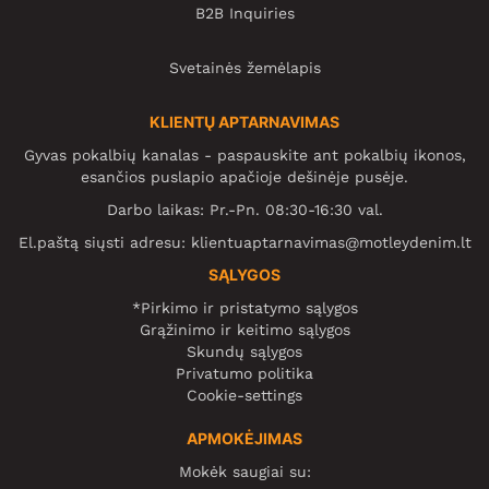
B2B Inquiries
Svetainės žemėlapis
KLIENTŲ APTARNAVIMAS
Gyvas pokalbių kanalas - paspauskite ant pokalbių ikonos,
esančios puslapio apačioje dešinėje pusėje.
Darbo laikas: Pr.-Pn. 08:30-16:30 val.
El.paštą siųsti adresu:
klientuaptarnavimas@motleydenim.lt
SĄLYGOS
*Pirkimo ir pristatymo sąlygos
Grąžinimo ir keitimo sąlygos
Skundų sąlygos
Privatumo politika
Cookie-settings
APMOKĖJIMAS
Mokėk saugiai su: