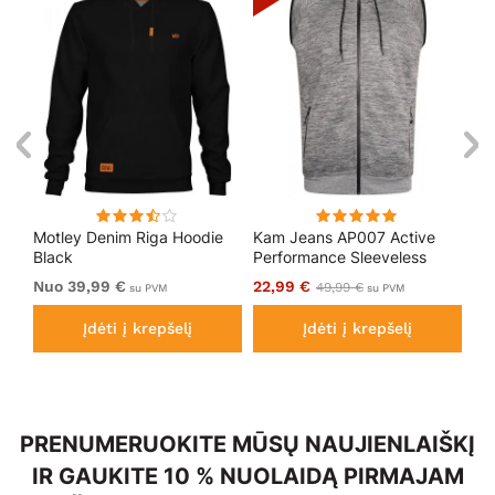
is
Motley Denim Riga Hoodie
Kam Jeans AP007 Active
Mo
lu
Black
Performance Sleeveless
Ho
Hoody Grey
Nuo 39,99 €
22,99 €
Nu
49,99 €
su PVM
su PVM
Įdėti į krepšelį
Įdėti į krepšelį
PRENUMERUOKITE MŪSŲ NAUJIENLAIŠKĮ
IR GAUKITE 10 % NUOLAIDĄ PIRMAJAM