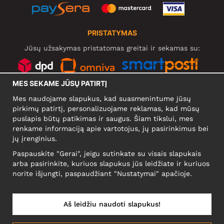
PRISTATYMAS
Jūsų užsakymas pristatomas greitai ir sekamas su:
MES SEKAME JŪSŲ PATIRTĮ
SOCIALINIAI TINKLAI
Mes naudojame slapukus, kad suasmenintume jūsų
pirkimų patirtį, personalizuojame reklamas, kad mūsų
puslapis būtų patikimas ir saugus. Šiam tikslui, mes
renkame informaciją apie vartotojus, jų pasirinkimus bei
KOMPANIJA
jų įrenginius.
Motley Denim Europe OÜ
Paspauskite "Gerai", jeigu sutinkate su visais slapukais
Narva mnt 5, EE-10117 Tallinn
arba pasirinkite, kuriuos slapukus jūs leidžiate ir kuriuos
Reg: 12356245
norite išjungti, paspaudžiant "Nustatymai" apačioje.
NB! Negrąžinti produktų šiuo adresu!
Aš leidžiu naudoti slapukus!