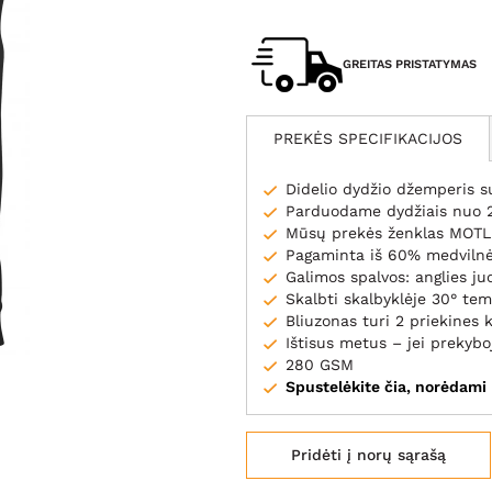
GREITAS PRISTATYMAS
PREKĖS SPECIFIKACIJOS
Didelio dydžio džemperis s
Parduodame dydžiais nuo 2
Mūsų prekės ženklas MOT
Pagaminta iš 60% medvilnė
Galimos spalvos: anglies ju
Skalbti skalbyklėje 30° te
Bliuzonas turi 2 priekines 
Ištisus metus – jei prekybo
280 GSM
Spustelėkite čia, norėdami
Pridėti į norų sąrašą