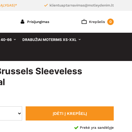
ĄLYGAS)*
klientuaptarnavimas@motleydenim.lt
0
Prisijungimas
Krepšelis
 40-66
DRABUŽIAI MOTERIMS XS-XXL
russels Sleeveless
al
ĮDĖTI Į KREPŠELĮ
Prekė yra sandėlyje