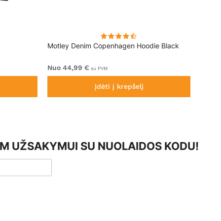
Motley Denim Copenhagen Hoodie Black
Motle
Nuo 44,99 €
Nuo 4
su PVM
Įdėti į krepšelį
AM UŽSAKYMUI SU NUOLAIDOS KODU!