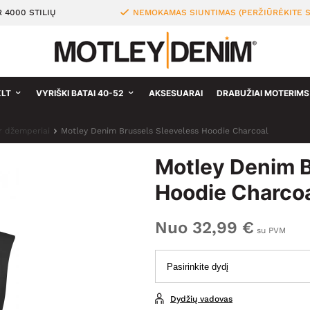
 4000 STILIŲ
NEMOKAMAS SIUNTIMAS (PERŽIŪRĖKITE S
XLT
VYRIŠKI BATAI 40-52
AKSESUARAI
DRABUŽIAI MOTERIMS
ir džemperiai
Motley Denim Brussels Sleeveless Hoodie Charcoal
Motley Denim B
Hoodie Charco
Nuo 32,99 €
su PVM
Dydžių vadovas