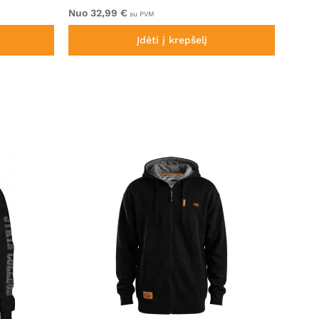
Nuo 32,99 €
Nuo 3
su PVM
Įdėti į krepšelį