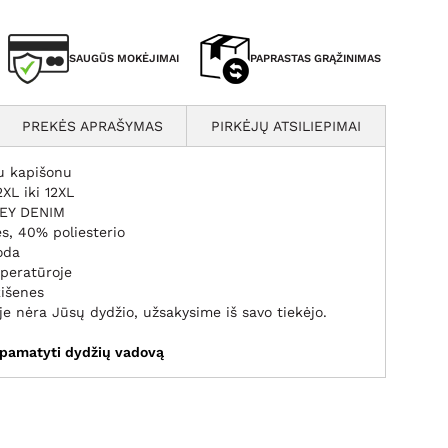
SAUGŪS MOKĖJIMAI
PAPRASTAS GRĄŽINIMAS
PREKĖS APRAŠYMAS
PIRKĖJŲ ATSILIEPIMAI
u kapišonu
XL iki 12XL
LEY DENIM
s, 40% poliesterio
oda
mperatūroje
kišenes
je nėra Jūsų dydžio, užsakysime iš savo tiekėjo.
 pamatyti dydžių vadovą