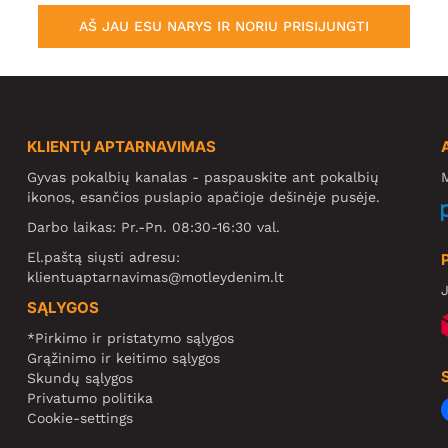
AŠ JAU ESU NARYS IR NORIU PRISIJUNGTI
KLIENTŲ APTARNAVIMAS
Gyvas pokalbių kanalas - paspauskite ant pokalbių
M
ikonos, esančios puslapio apačioje dešinėje pusėje.
Darbo laikas: Pr.-Pn. 08:30-16:30 val.
El.paštą siųsti adresu:
klientuaptarnavimas@motleydenim.lt
J
SĄLYGOS
*Pirkimo ir pristatymo sąlygos
Grąžinimo ir keitimo sąlygos
Skundų sąlygos
Privatumo politika
Cookie-settings