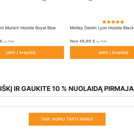
im Munich Hoodie Royal Blue
Motley Denim Lyon Hoodie Black
 €
Nuo 49,99 €
su PVM
su PVM
Įdėti į krepšelį
Įdėti į krepšelį
ŠKĮ IR GAUKITE 10 % NUOLAIDĄ PIRMAJ
TAIP, NORIU TAPTI NARIU!