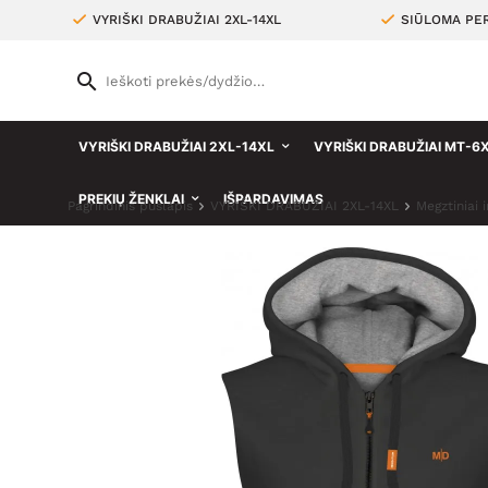
VYRIŠKI DRABUŽIAI 2XL-14XL
SIŪLOMA PER
VYRIŠKI DRABUŽIAI 2XL-14XL
VYRIŠKI DRABUŽIAI MT-6
PREKIŲ ŽENKLAI
IŠPARDAVIMAS
Pagrindinis puslapis
VYRIŠKI DRABUŽIAI 2XL-14XL
Megztiniai 