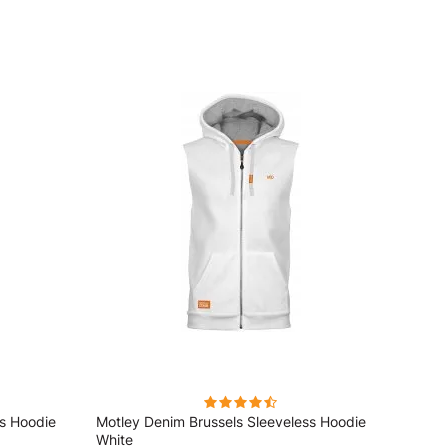
ss Hoodie
Motley Denim Brussels Sleeveless Hoodie
Motley
White
Dark 