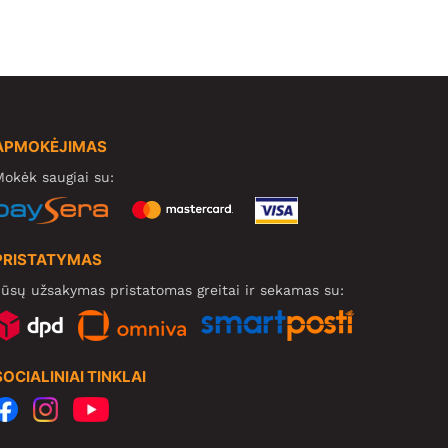
APMOKĖJIMAS
okėk saugiai su:
PRISTATYMAS
ūsų užsakymas pristatomas greitai ir sekamas su:
SOCIALINIAI TINKLAI