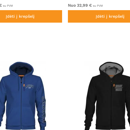
€
Nuo 32,99 €
su PVM
su PVM
Įdėti į krepšelį
Įdėti į krepšelį