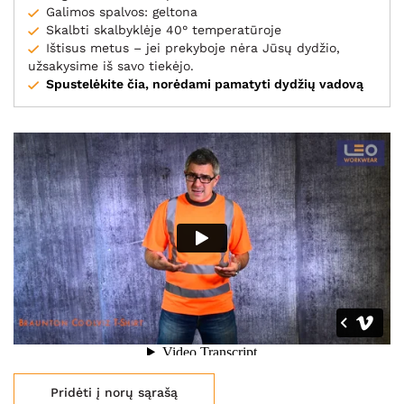
Galimos spalvos: geltona
Skalbti skalbyklėje 40° temperatūroje
Ištisus metus – jei prekyboje nėra Jūsų dydžio,
užsakysime iš savo tiekėjo.
Spustelėkite čia, norėdami pamatyti dydžių vadovą
Braunton - Coolviz T-Shirt (Code T02)
from
Leo Workwear
on
Vimeo
.
Pridėti į norų sąrašą