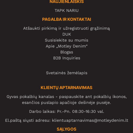
NAUJIENLAIŠKIS
TAPK NARIU
PAGALBA IR KONTAKTAI
Atšaukti pirkimą ir užregistruoti grąžinimą
DUK
Susisiekite su mumis
Apie „Motley Denim“
Blogas
B2B Inquiries
Svetainės žemėlapis
KLIENTŲ APTARNAVIMAS
Gyvas pokalbių kanalas - paspauskite ant pokalbių ikonos,
esančios puslapio apačioje dešinėje pusėje.
Darbo laikas: Pr.-Pn. 08:30-16:30 val.
El.paštą siųsti adresu:
klientuaptarnavimas@motleydenim.lt
SĄLYGOS