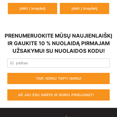
Įdėti į krepšelį
Įdėti į krepšelį
PRENUMERUOKITE MŪSŲ NAUJIENLAIŠKĮ
IR GAUKITE 10 % NUOLAIDĄ PIRMAJAM
UŽSAKYMUI SU NUOLAIDOS KODU!
TAIP, NORIU TAPTI NARIU!
AŠ JAU ESU NARYS IR NORIU PRISIJUNGTI