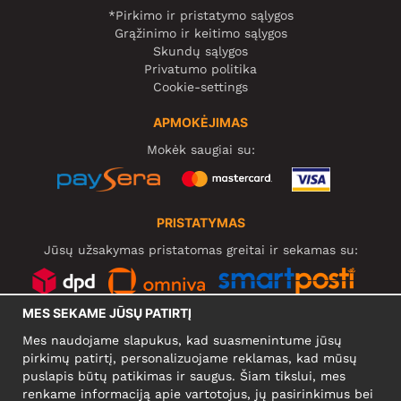
*Pirkimo ir pristatymo sąlygos
Grąžinimo ir keitimo sąlygos
Skundų sąlygos
Privatumo politika
Cookie-settings
APMOKĖJIMAS
Mokėk saugiai su:
PRISTATYMAS
Jūsų užsakymas pristatomas greitai ir sekamas su:
MES SEKAME JŪSŲ PATIRTĮ
SOCIALINIAI TINKLAI
Mes naudojame slapukus, kad suasmenintume jūsų
pirkimų patirtį, personalizuojame reklamas, kad mūsų
puslapis būtų patikimas ir saugus. Šiam tikslui, mes
renkame informaciją apie vartotojus, jų pasirinkimus bei
KOMPANIJA