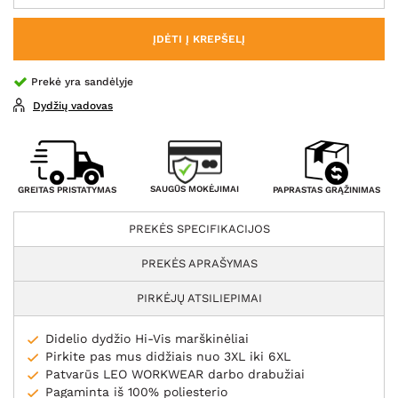
ĮDĖTI Į KREPŠELĮ
Prekė yra sandėlyje
Dydžių vadovas
SAUGŪS MOKĖJIMAI
GREITAS PRISTATYMAS
PAPRASTAS GRĄŽINIMAS
PREKĖS SPECIFIKACIJOS
PREKĖS APRAŠYMAS
PIRKĖJŲ ATSILIEPIMAI
Didelio dydžio Hi-Vis marškinėliai
Pirkite pas mus didžiais nuo 3XL iki 6XL
Patvarūs LEO WORKWEAR darbo drabužiai
Pagaminta iš 100% poliesterio