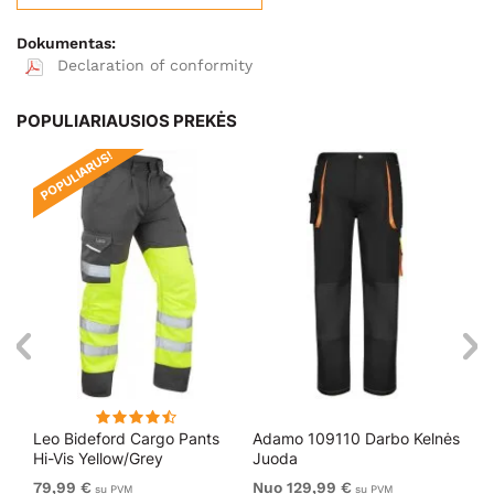
Dokumentas:
Declaration of conformity
POPULIARIAUSIOS PREKĖS
POPULIARUS!
Leo Bideford Cargo Pants
Adamo 109110 Darbo Kelnės
Ad
Hi-Vis Yellow/Grey
Juoda
Ko
79,99 €
Nuo 129,99 €
Nu
su PVM
su PVM