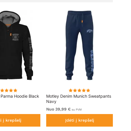
 Parma Hoodie Black
Motley Denim Munich Sweatpants
Motle
Navy
Royal 
Nuo 39,99 €
Nuo 4
M
su PVM
i į krepšelį
Įdėti į krepšelį