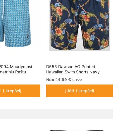
W094 Maudymosi
D555 Dawson AO Printed
Kam J
metriniu Raštu
Hawaiian Swim Shorts Navy
T-Shir
Nuo 44,99 €
Nuo 5
su PVM
i į krepšelį
Įdėti į krepšelį