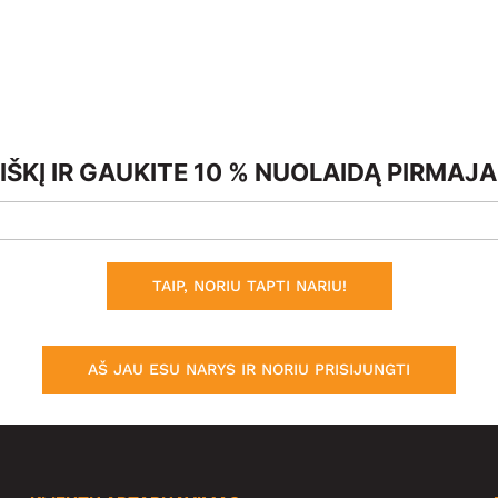
ŠKĮ IR GAUKITE 10 % NUOLAIDĄ PIRMAJ
TAIP, NORIU TAPTI NARIU!
AŠ JAU ESU NARYS IR NORIU PRISIJUNGTI