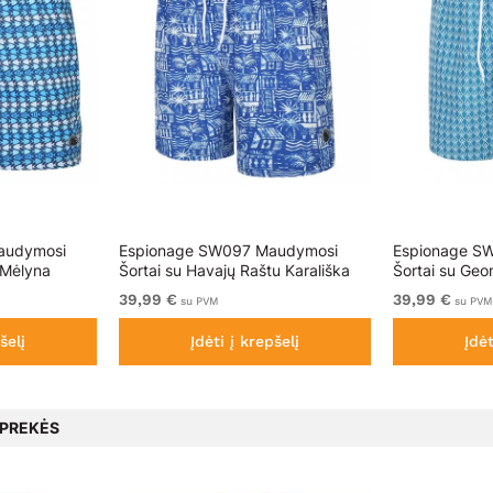
audymosi
Espionage SW097 Maudymosi
Espionage S
 Mėlyna
Šortai su Havajų Raštu Karališka
Šortai su Geo
Mėlyna/Balta
Mėlyna
39,99 €
39,99 €
su PVM
su PVM
šelį
Įdėti į krepšelį
Įdėt
 PREKĖS