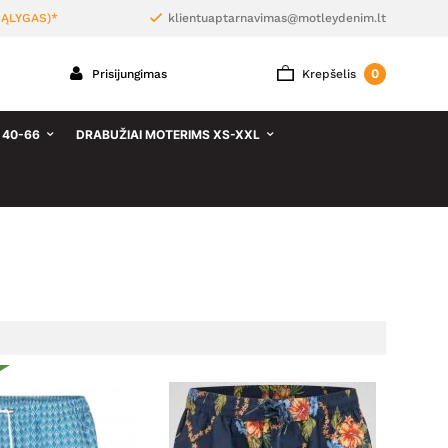
ĄLYGAS)*
klientuaptarnavimas@motleydenim.lt
0
Prisijungimas
Krepšelis
 40-66
DRABUŽIAI MOTERIMS XS-XXL