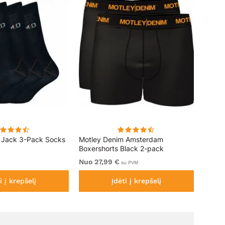
 Jack 3-Pack Socks
Motley Denim Amsterdam
Motley
Boxershorts Black 2-pack
Juodo
Nuo 27,99 €
9,99 
su PVM
i į krepšelį
Įdėti į krepšelį