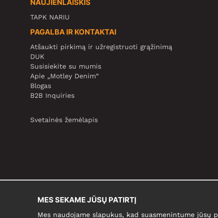
NAUJIENLAIŠKIS
TAPK NARIU
PAGALBA IR KONTAKTAI
Atšaukti pirkimą ir užregistruoti grąžinimą
DUK
Susisiekite su mumis
Apie „Motley Denim“
Blogas
B2B Inquiries
Svetainės žemėlapis
MES SEKAME JŪSŲ PATIRTĮ
Mes naudojame slapukus, kad suasmenintume jūsų pir