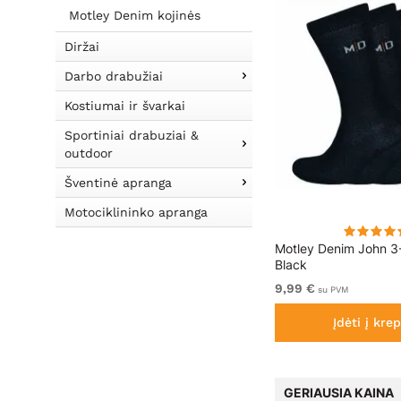
Motley Denim kojinės
Diržai
Darbo drabužiai
Kostiumai ir švarkai
Sportiniai drabuziai &
outdoor
Šventinė apranga
Motociklininko apranga
North Latitude 5-Pack
Motley Denim John 3
Boxershorts Black
Black
49,99 €
9,99 €
su PVM
su PVM
Įdėti į krepšelį
Įdėti į krep
GERIAUSIA KAINA