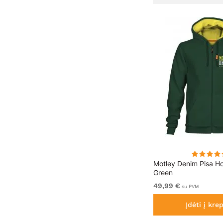
iai
Motley Denim Milan Marškinėliai
Motley Denim Pisa H
Tamsiai pilka
Green
Nuo 19,99 €
49,99 €
su PVM
su PVM
Įdėti į krepšelį
Įdėti į krep