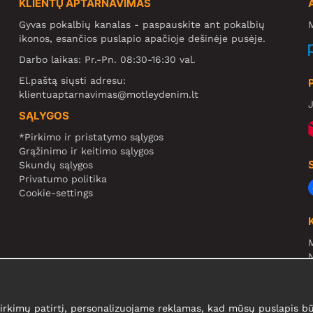
KLIENTŲ APTARNAVIMAS
Gyvas pokalbių kanalas - paspauskite ant pokalbių
M
ikonos, esančios puslapio apačioje dešinėje pusėje.
Darbo laikas: Pr.-Pn. 08:30-16:30 val.
El.paštą siųsti adresu:
klientuaptarnavimas@motleydenim.lt
J
SĄLYGOS
*Pirkimo ir pristatymo sąlygos
Grąžinimo ir keitimo sąlygos
Skundų sąlygos
Privatumo politika
Cookie-settings
N
R
N
kimų patirtį, personalizuojame reklamas, kad mūsų puslapis būt