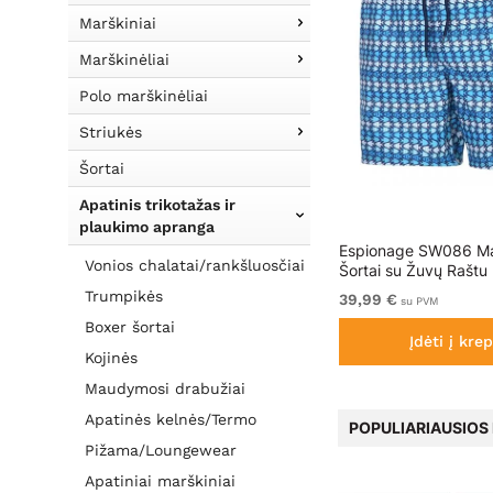
Marškiniai
Marškinėliai
Polo marškinėliai
Striukės
Šortai
Apatinis trikotažas ir
plaukimo apranga
e
Espionage SW040 Plain
Espionage SW086 M
Vonios chalatai/rankšluosčiai
Swimshorts Navy
Šortai su Žuvų Raštu
Trumpikės
39,99 €
39,99 €
su PVM
su PVM
Boxer šortai
Įdėti į krepšelį
Įdėti į krep
Kojinės
Maudymosi drabužiai
Apatinės kelnės/Termo
POPULIARIAUSIOS
Pižama/Loungewear
Apatiniai marškiniai