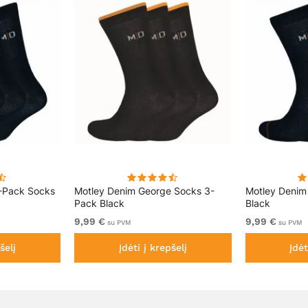
-Pack Socks
Motley Denim George Socks 3-
Motley Denim
Pack Black
Black
9,99 €
9,99 €
su PVM
su PVM
šelį
Įdėti į krepšelį
Įdėt