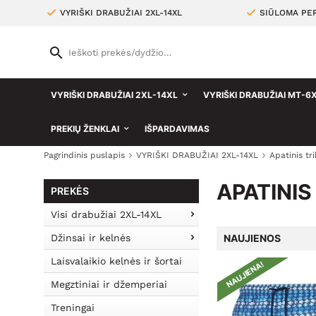
VYRIŠKI DRABUŽIAI 2XL-14XL
SIŪLOMA PER
VYRIŠKI DRABUŽIAI 2XL-14XL
VYRIŠKI DRABUŽIAI MT-6
PREKIŲ ŽENKLAI
IŠPARDAVIMAS
Pagrindinis puslapis
VYRIŠKI DRABUŽIAI 2XL-14XL
Apatinis tr
APATINIS
PREKĖS
Visi drabužiai 2XL-14XL
Džinsai ir kelnės
NAUJIENOS
Laisvalaikio kelnės ir šortai
NAUJIENA!
Megztiniai ir džemperiai
Treningai