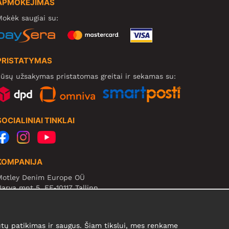
APMOKĖJIMAS
okėk saugiai su:
PRISTATYMAS
ūsų užsakymas pristatomas greitai ir sekamas su:
SOCIALINIAI TINKLAI
KOMPANIJA
Motley Denim Europe OÜ
arva mnt 5, EE-10117 Tallinn
eg: 12356245
B! Negrąžinti produktų šiuo adresu!
ų patikimas ir saugus. Šiam tikslui, mes renkame