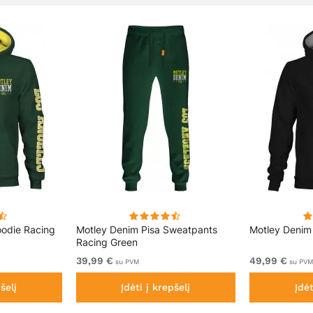
oodie Racing
Motley Denim Pisa Sweatpants
Motley Denim
Racing Green
39,99 €
49,99 €
su PVM
su PV
šelį
Įdėti į krepšelį
Įdėt