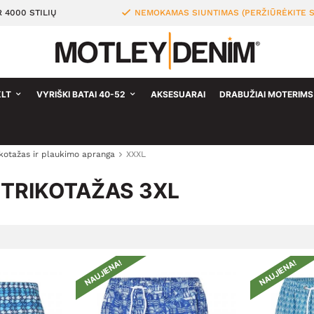
 4000 STILIŲ
NEMOKAMAS SIUNTIMAS (PERŽIŪRĖKITE S
XLT
VYRIŠKI BATAI 40-52
AKSESUARAI
DRABUŽIAI MOTERIMS
ikotažas ir plaukimo apranga
XXXL
 TRIKOTAŽAS 3XL
NAUJIENA!
NAUJIENA!