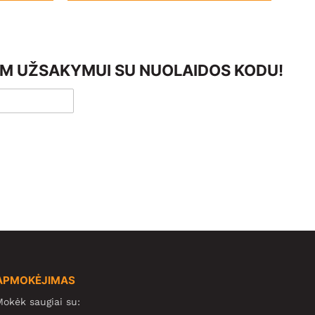
AM UŽSAKYMUI SU NUOLAIDOS KODU!
APMOKĖJIMAS
okėk saugiai su: