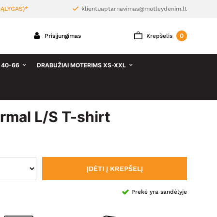
ĄLYGAS)*
klientuaptarnavimas@motleydenim.lt
0
Prisijungimas
Krepšelis
 40-66
DRABUŽIAI MOTERIMS XS-XXL
mal L/S T-shirt
ĮDĖTI Į KREPŠELĮ
Prekė yra sandėlyje