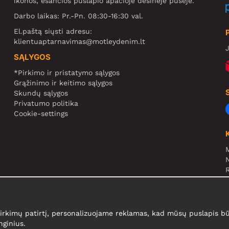
ikonos, esančios puslapio apačioje dešinėje pusėje.
Darbo laikas: Pr.-Pn. 08:30-16:30 val.
El.paštą siųsti adresu:
klientuaptarnavimas@motleydenim.lt
J
SĄLYGOS
*Pirkimo ir pristatymo sąlygos
Grąžinimo ir keitimo sąlygos
Skundų sąlygos
Privatumo politika
Cookie-settings
N
R
N
kimų patirtį, personalizuojame reklamas, kad mūsų puslapis būt
nginius.