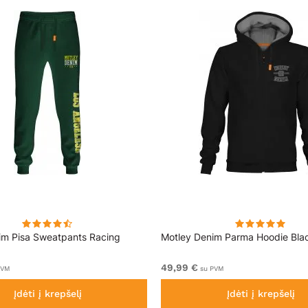
im Pisa Sweatpants Racing
Motley Denim Parma Hoodie Bla
49,99 €
PVM
su PVM
Įdėti į krepšelį
Įdėti į krepšelį