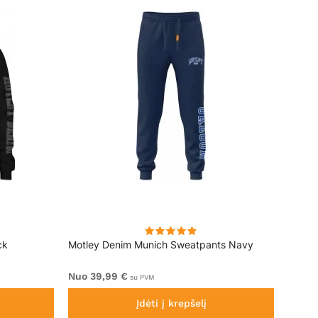
ck
Motley Denim Munich Sweatpants Navy
Motle
Nuo 39,99 €
Nuo 4
su PVM
Įdėti į krepšelį