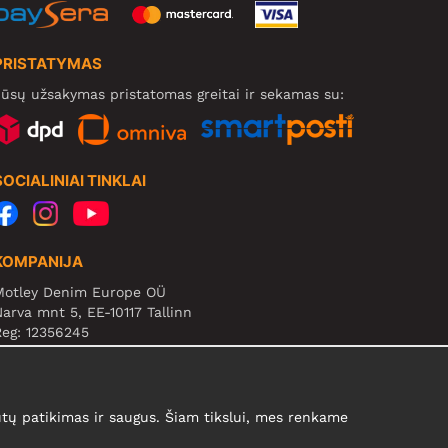
PRISTATYMAS
ūsų užsakymas pristatomas greitai ir sekamas su:
SOCIALINIAI TINKLAI
KOMPANIJA
Motley Denim Europe OÜ
arva mnt 5, EE-10117 Tallinn
eg: 12356245
B! Negrąžinti produktų šiuo adresu!
ų patikimas ir saugus. Šiam tikslui, mes renkame