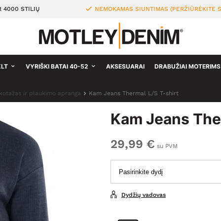
 4000 STILIŲ
NEMOKAMAS SIUNTIMAS (PERŽIŪRĖKITE S
XLT
VYRIŠKI BATAI 40-52
AKSESUARAI
DRABUŽIAI MOTERIMS
ikotažas ir plaukimo apranga
Kam Jeans Thermal L/S T-shirt
Kam Jeans Ther
29,99 €
su PVM
Dydžių vadovas