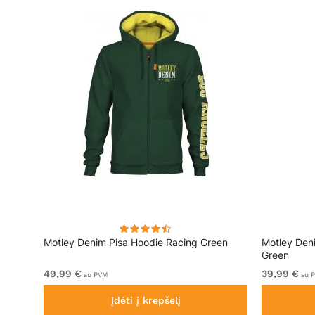
ai
Motley Denim Pisa Hoodie Racing Green
Motley Den
Green
49,99 €
39,99 €
su PVM
su 
Įdėti į krepšelį