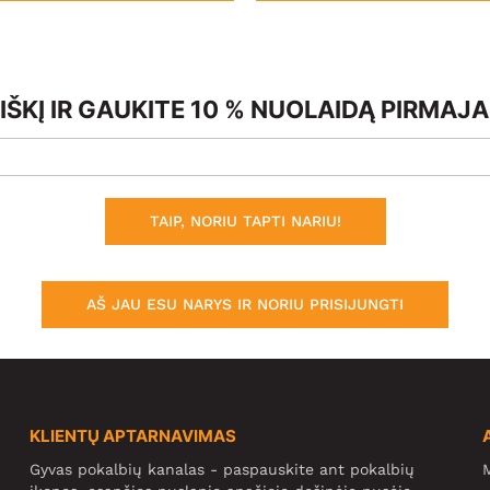
ŠKĮ IR GAUKITE 10 % NUOLAIDĄ PIRMAJ
TAIP, NORIU TAPTI NARIU!
AŠ JAU ESU NARYS IR NORIU PRISIJUNGTI
KLIENTŲ APTARNAVIMAS
Gyvas pokalbių kanalas - paspauskite ant pokalbių
M