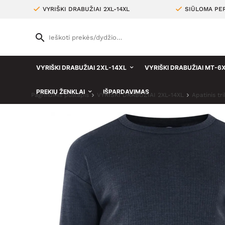
VYRIŠKI DRABUŽIAI 2XL-14XL
SIŪLOMA PER
VYRIŠKI DRABUŽIAI 2XL-14XL
VYRIŠKI DRABUŽIAI MT-6
PREKIŲ ŽENKLAI
IŠPARDAVIMAS
Pagrindinis puslapis
VYRIŠKI DRABUŽIAI 2XL-14XL
Apatinis tr